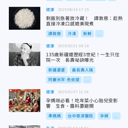
健康
2025/06/16 17:15
剩飯別急著放冷藏！ 譚敦慈：趁熱
直接冷凍口感媲美現煮
譚敦慈
冷凍
新鮮
...
健康
2025/02/21 09:16
135歲新疆嬤歷經3世紀！一生只住
院一次 長壽祕訣曝光
新疆婆婆
最長壽人瑞
阿麗米罕·色依提
...
健康
2025/01/27 11:16
孕媽咪必看！吃年菜小心胎兒受影
響 生食、醬料要避開
準媽媽
台中慈濟醫院
孕婦
...