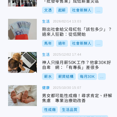
「批發零售業」成低薪重災區
文憑
起薪
社會新鮮人
...
生活
2026/02/14 13:03
剛出社會給父母紅包「該包多少」？
過來人狂勸：從低開始
馬年
過年
社會新鮮人
...
生活
2025/12/02 17:44
神人只接月薪50K工作？他拿30K好
自卑 網：「有專長」差很多
薪水
薪資結構
每月30K
...
健康
2025/10/30 15:07
男女都可能性成癮！尋求肯定、紓解
焦慮 專業治療助改善
性成癮
生活品質