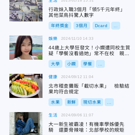
生活
2025/01/18 15:51
行政妹入職3個月「領5千元年終」
其他菜鳥抖驚人數字
年終獎金
3個月
Dcard
...
娛樂
2024/11/10 14:33
44歲上大學狂發文！小嫻遭同校生質
疑「學餐沒看過她」常不在校 親
回：在不同校區
大學
小嫻
學餐
...
健康
2024/09/12 11:04
北市稽查攤販「截切水果」 檢驗結
果均符合規定
水果
新鮮
現切水果
...
生活
2024/09/06 11:07
大一新生被霸凌！有機車學姊優先
騎 還要脅辣嗆：北部學校的規矩