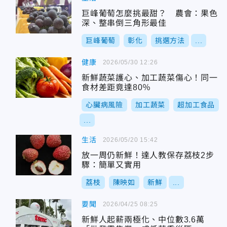
巨峰葡萄怎麼挑最甜？ 農會：果色
深、整串倒三角形最佳
巨峰葡萄
彰化
挑選方法
...
健康
2026/05/30 12:26
新鮮蔬菜護心、加工蔬菜傷心！同一
食材差距竟達80％
心臟病風險
加工蔬菜
超加工食品
...
生活
2026/05/20 15:42
放一周仍新鮮！達人教保存荔枝2步
驟：簡單又實用
荔枝
陳映如
新鮮
...
要聞
2026/04/25 08:25
新鮮人起薪兩極化、中位數3.6萬