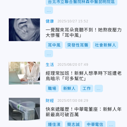
台北市立聯合醫院林森中醫昆明院區
...
健康
2025/10/27 15:52
一覺醒來耳朵竟聽不到！她熬夜壓力
大慘罹「耳中風」
耳中風
突發性耳聾
社會新鮮人
...
生活
2025/08/20 07:49
經理常加班！新鮮人想準時下班遭老
鳥暗示「可多幫忙」
職場
新鮮人
工作
...
財經
2025/07/30 08:29
快來遞履歷！中華電董座：新鮮人年
薪最高可破百萬
鍾佳濱
簡志誠
中華電信
...