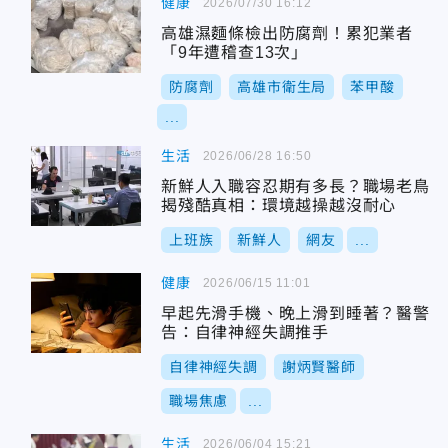
健康
2026/07/30 16:12
高雄濕麵條檢出防腐劑！累犯業者
「9年遭稽查13次」
防腐劑
高雄市衛生局
苯甲酸
...
生活
2026/06/28 16:50
新鮮人入職容忍期有多長？職場老鳥
揭殘酷真相：環境越操越沒耐心
上班族
新鮮人
網友
...
健康
2026/06/15 11:01
早起先滑手機、晚上滑到睡著？醫警
告：自律神經失調推手
自律神經失調
謝炳賢醫師
職場焦慮
...
生活
2026/06/04 15:21