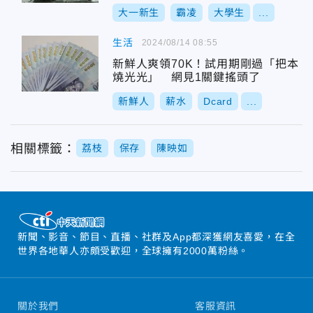
大一新生
霸凌
大學生
...
生活
2024/08/14 08:55
新鮮人爽領70K！試用期剛過「把本
燒光光」 網見1關鍵搖頭了
新鮮人
薪水
Dcard
...
相關標籤：
荔枝
保存
陳映如
新聞、影音、節目、直播、社群及App都深獲網友喜愛，在全
世界各地華人亦頗受歡迎，全球擁有2000萬粉絲。
關於我們
客服資訊