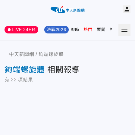
LIVE 24HR
決戰2026
即時
熱門
要聞
社會
娛樂
中天新聞網
鉤端螺旋體
鉤端螺旋體
相關報導
有
22
項結果