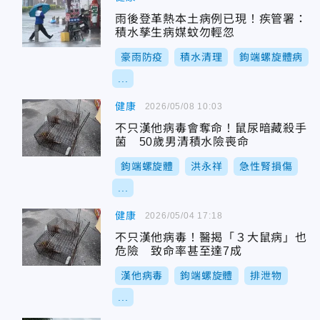
雨後登革熱本土病例已現！疾管署：
積水孳生病媒蚊勿輕忽
豪雨防疫
積水清理
鉤端螺旋體病
...
健康
2026/05/08 10:03
不只漢他病毒會奪命！鼠尿暗藏殺手
菌 50歲男清積水險喪命
鉤端螺旋體
洪永祥
急性腎損傷
...
健康
2026/05/04 17:18
不只漢他病毒！醫揭「３大鼠病」也
危險 致命率甚至達7成
漢他病毒
鉤端螺旋體
排泄物
...