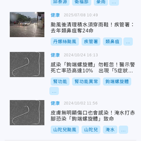
邱泰源
衛福部
豪雨
...
健康
2025/07/08 10:49
颱風後清理積水須穿雨鞋！疾管署：
去年類鼻疽奪24命
丹娜絲颱風
疾管署
類鼻疽
...
健康
2024/10/24 16:13
感染「鉤端螺旋體」勿輕忽！醫示警
死亡率恐高達10% 出現「5症狀」
快就醫
腎功能
腎功能異常
鉤端螺旋體
...
健康
2024/10/02 11:56
皮膚無明顯傷口也會感染！淹水打赤
腳恐染「鉤端螺旋體」致命
山陀兒颱風
山陀兒
淹水
...