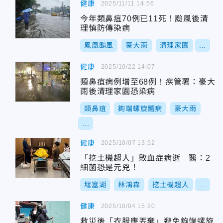
健康
2025/11/11 14:56
今年類鼻疽70例已11死！颱風後清
理慎防傳染病
鳳凰颱風
豪大雨
清理家園
...
健康
2025/10/22 14:07
類鼻疽病例增至68例！疾管署：豪大
雨後清理家園恐染病
類鼻疽
鉤端螺旋體病
豪大雨
...
健康
2025/10/07 13:52
「挖土機超人」敗血症病逝 醫：2
細菌恐是元兇！
堰塞湖
林鴻森
挖土機超人
...
健康
2025/10/04 15:20
救災後「衣服應丟棄」避免鉤端螺旋