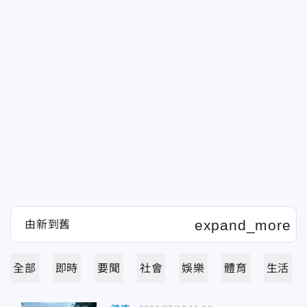
全部
即時
要聞
社會
娛樂
體育
生活