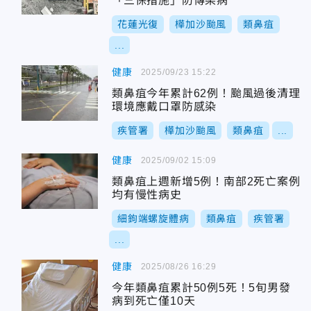
「三保措施」防傳染病
花蓮光復
樺加沙颱風
類鼻疽
...
健康
2025/09/23 15:22
類鼻疽今年累計62例！颱風過後清理
環境應戴口罩防感染
疾管署
樺加沙颱風
類鼻疽
...
健康
2025/09/02 15:09
類鼻疽上週新增5例！南部2死亡案例
均有慢性病史
細鉤端螺旋體病
類鼻疽
疾管署
...
健康
2025/08/26 16:29
今年類鼻疽累計50例5死！5旬男發
病到死亡僅10天