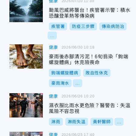
健康
2026/07/10 11:30
颱風巴威將襲台！疾管署示警：積水
恐釀登革熱等傳染病
疾管署
防疫三步驟
傳染病防治
...
健康
2026/06/30 10:18
豪雨後赤腳清污泥！6旬翁染「鉤端
螺旋體病」休克險喪命
鉤端螺旋體病
敗血性休克
豪雨淹水
...
健康
2026/06/26 10:20
濕衣服比雨水更危險？醫警告：失溫
風險不容忽視
淋雨
淋雨失溫
黃軒醫師
...
健康
2026/06/25 17:40