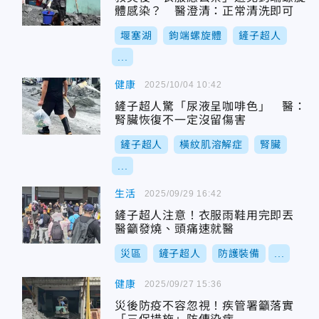
體感染？ 醫澄清：正常清洗即可
堰塞湖
鉤端螺旋體
鏟子超人
...
健康
2025/10/04 10:42
鏟子超人驚「尿液呈咖啡色」 醫：
腎臟恢復不一定沒留傷害
鏟子超人
橫紋肌溶解症
腎臟
...
生活
2025/09/29 16:42
鏟子超人注意！衣服雨鞋用完即丟
醫籲發燒、頭痛速就醫
災區
鏟子超人
防護裝備
...
健康
2025/09/27 15:36
災後防疫不容忽視！疾管署籲落實