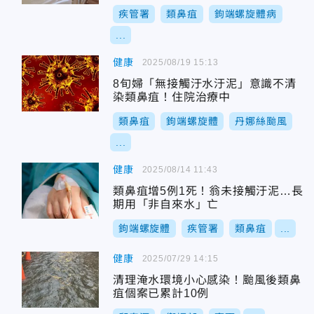
疾管署
類鼻疽
鉤端螺旋體病
...
健康
2025/08/19 15:13
8旬婦「無接觸汙水汙泥」意識不清
染類鼻疽！住院治療中
類鼻疽
鉤端螺旋體
丹娜絲颱風
...
健康
2025/08/14 11:43
類鼻疽增5例1死！翁未接觸汙泥…長
期用「非自來水」亡
鉤端螺旋體
疾管署
類鼻疽
...
健康
2025/07/29 14:15
清理淹水環境小心感染！颱風後類鼻
疽個案已累計10例