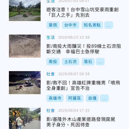
生活
2026/07/05 08:57
遊客注意！台中雪山坑受豪雨重創
「巨人之手」先別去
豪雨
台中市
知名景點
...
生活
2026/06/15 10:38
影/南投大雨釀災！投89線土石流阻
斷交通 幸福巴士急停駛
南投
土石流
落石
...
社會
2026/06/07 09:39
影/救不回！高雄紅牌重機男「噴飛
全身重創」宣告不治
高雄市
阿蓮區
自撞
...
社會
2026/06/04 17:35
影/基隆外木山產業道路發現腐屍
男子身分、死因待查