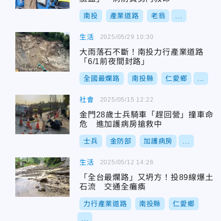
南投
產業道路
老翁
...
生活
2025/05/29 10:30
大雨落石不斷！南投力行產業道路
「6/1前夜間封路」
全國最爛路
南投縣
仁愛鄉
...
社會
2025/05/15 12:22
金門28歲士兵騎車「趕回營」撞車命
危 進加護病房搶救中
士兵
金防部
加護病房
...
生活
2025/05/12 14:26
「全台最爛路」又坍方！投89線爆土
石流 交通全癱瘓
力行產業道路
南投縣
仁愛鄉
...