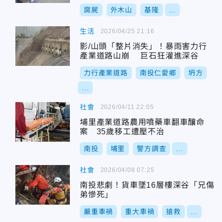
腐屍
外木山
基隆
...
生活
2026/04/25 21:16
影/山頭「整片消失」！暴雨害力行
產業道路山崩 巨石狂灌進深谷
力行產業道路
南投仁愛鄉
坍方
...
社會
2026/04/11 22:05
埔里產業道路農用噴藥車翻車釀命
案 35歲移工遭壓不治
南投
埔里
警方調查
...
社會
2026/04/08 07:25
南投悲劇！貨車墜16層樓深谷「兄傷
弟慘死」
嚴重車禍
重大車禍
搶救
...