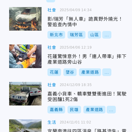
社會
2025/04/09 14:34
影/瑞芳「無人車」詭異野外燒光！
警追查內情中
新北市
瑞芳區
山區
...
社會
2025/04/06 12:19
花蓮驚悚意外！男「連人帶車」摔下
產業道路旁山谷
花蓮
墜谷
產業道路
...
社會
2024/12/09 18:35
嘉義小貨車、轎車雙雙衝進田！駕駛
受困釀1死2傷
嘉義縣
民雄
產業道路
...
生活
2024/11/01 11:02
宜蘭南澳往四區溫泉「路基流失」電