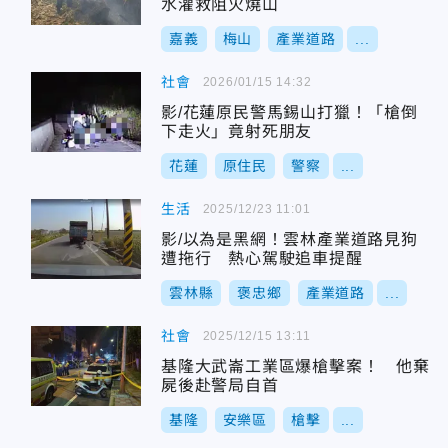
水灌救阻火燒山
嘉義
梅山
產業道路
...
社會
2026/01/15 14:32
影/花蓮原民警馬錫山打獵！「槍倒
下走火」竟射死朋友
花蓮
原住民
警察
...
生活
2025/12/23 11:01
影/以為是黑網！雲林產業道路見狗
遭拖行 熱心駕駛追車提醒
雲林縣
褒忠鄉
產業道路
...
社會
2025/12/15 13:11
基隆大武崙工業區爆槍擊案！ 他棄
屍後赴警局自首
基隆
安樂區
槍擊
...