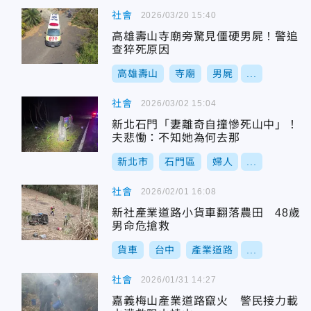
社會
2026/03/20 15:40
高雄壽山寺廟旁驚見僵硬男屍！警追
查猝死原因
高雄壽山
寺廟
男屍
...
社會
2026/03/02 15:04
新北石門「妻離奇自撞慘死山中」！
夫悲慟：不知她為何去那
新北市
石門區
婦人
...
社會
2026/02/01 16:08
新社產業道路小貨車翻落農田 48歲
男命危搶救
貨車
台中
產業道路
...
社會
2026/01/31 14:27
嘉義梅山產業道路竄火 警民接力載