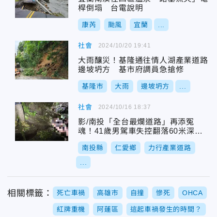
桿倒塌 台電說明
康芮
颱風
宜蘭
...
社會
2024/10/20 19:41
大雨釀災！基隆通往情人湖產業道路
邊坡坍方 基市府調員急搶修
基隆市
大雨
邊坡坍方
...
社會
2024/10/16 18:37
影/南投「全台最爛道路」再添冤
魂！41歲男駕車失控翻落60米深谷
慘死
南投縣
仁愛鄉
力行產業道路
...
相關標籤：
死亡車禍
高雄市
自撞
慘死
OHCA
紅牌重機
阿蓮區
這起車禍發生的時間？