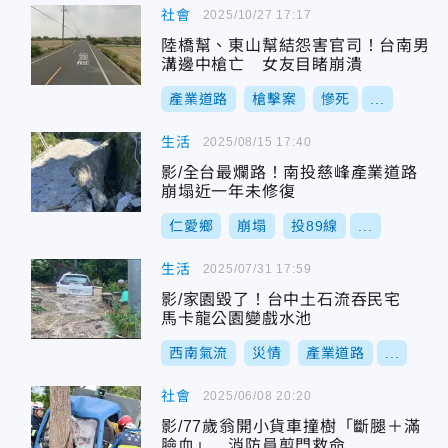
社會
2025/10/27 17:17
陸橋幫、東山幫結怨害官司！台南男
溝邊中槍亡 女友目睹崩潰
產業道路
槍擊案
慘死
...
生活
2025/08/15 17:40
影/全台最爛路！南投慈峰產業道路
崩塌近一年未修復
仁愛鄉
崩塌
投89線
...
生活
2025/07/31 17:59
影/家園毀了！台中土石流吞民宅
馬卡龍公園變戲水池
西南氣流
災情
產業道路
...
社會
2025/06/08 20:20
影/77歲翁開小貨車撞樹「斷腿＋滿
臉血」 消防員剪門救命