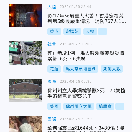
大陸
2025/11/26 22:49
影/17年來最重大火警！香港宏福苑
列第5級最嚴重情況 消防767人128
車救援
香港
宏福苑
大樓
...
社會
2025/09/27 15:08
死亡新增1例 馬太鞍溪堰塞湖災情
累計16死、6失聯
花蓮
馬太鞍溪堰塞湖
死傷人數
國際
2025/04/18 07:36
佛州州立大學爆槍擊釀2死 20歲槍
手落網竟是警察兒子
美國
佛州州立大學
槍擊案
...
國際
2025/03/29 21:50
緬甸強震已致1644死、3480傷！曼