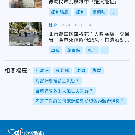
德勒民眾瓦礫堆中「邊哭邊挖」
緬甸強震
緬甸
曼德勒
...
社會
2024/10/23 19:43
北市萬華區車禍死亡人數暴增 交通
局：全市死傷降低15%、持續滾動檢
討
車禍
萬華區
死亡
...
相關標籤：
阿富汗
東北部
洪患
失蹤
阿富汗哪裡發生洪患？
目前造成多少人傷亡與失蹤？
阿富汗政府如何應對紐里斯坦省的致命洪災？