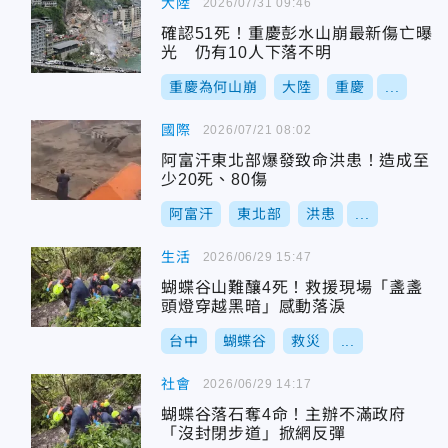
大陸
2026/07/31 09:46
確認51死！重慶彭水山崩最新傷亡曝
光 仍有10人下落不明
重慶為何山崩
大陸
重慶
...
國際
2026/07/21 08:02
阿富汗東北部爆發致命洪患！造成至
少20死、80傷
阿富汗
東北部
洪患
...
生活
2026/06/29 15:47
蝴蝶谷山難釀4死！救援現場「盞盞
頭燈穿越黑暗」感動落淚
台中
蝴蝶谷
救災
...
社會
2026/06/29 14:17
蝴蝶谷落石奪4命！主辦不滿政府
「沒封閉步道」掀網反彈