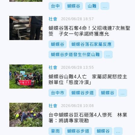
台中
蝴蝶谷
山難
...
社會
2026/06/28 18:57
蝴蝶谷落石奪4命！父招魂連7次無聖
筊 子女一句承諾終獲應允
蝴蝶谷
蝴蝶谷落石家屬反應
蝴蝶谷步道發生什麼山難
...
社會
2026/06/28 13:55
蝴蝶谷山難4人亡 家屬認屍怒控主
辦單位「態度冷漠」
台中市
蝴蝶谷步道
蝴蝶谷
...
社會
2026/06/28 10:08
台中蝴蝶谷巨石砸落4人慘死 林業
署：將請專家現勘
豪雨
蝴蝶谷步道
蝴蝶谷
...