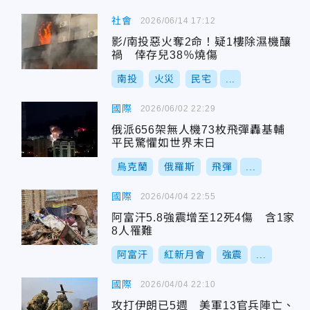
社會
2026/06/14 17:12
影/南投惡火奪2命！疑1樓除濕機釀
禍 倖存兒38％燒傷
南投
火災
民宅
...
國際
2026/06/02 22:29
俄派656架無人機73枚飛彈轟基輔
平民驚懼如世界末日
烏克蘭
俄羅斯
飛彈
...
國際
2026/04/04 22:55
阿富汗5.8強震增至12死4傷 含1家
8人罹難
阿富汗
紅新月會
強震
...
國際
2026/04/04 22:10
攻打伊朗已5週 美軍13官兵陣亡、