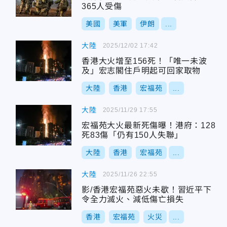
365人受傷
美國
美軍
伊朗
...
大陸
2025/12/02 17:42
香港大火增至156死！「唯一未波
及」宏志閣住戶明起可回家取物
大陸
香港
宏福苑
...
大陸
2025/11/29 17:55
宏福苑大火最新死傷曝！港府：128
死83傷「仍有150人失聯」
大陸
香港
宏福苑
...
大陸
2025/11/26 22:55
影/香港宏福苑惡火未歇！習近平下
令全力滅火、減低傷亡損失
香港
宏福苑
火災
...