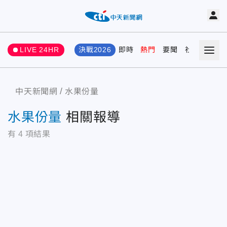
LIVE 24HR
決戰2026
即時
熱門
要聞
社會
娛樂
中天新聞網
水果份量
水果份量
相關報導
有
4
項結果