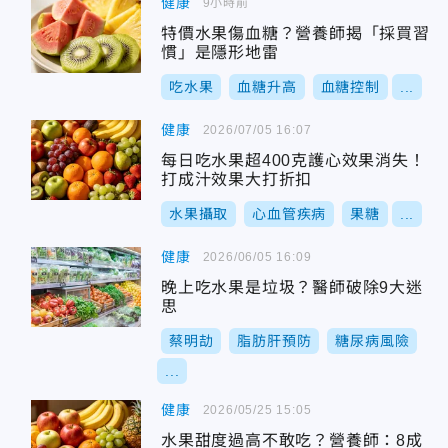
健康
9小時前
特價水果傷血糖？營養師揭「採買習
慣」是隱形地雷
吃水果
血糖升高
血糖控制
...
健康
2026/07/05 16:07
每日吃水果超400克護心效果消失！
打成汁效果大打折扣
水果攝取
心血管疾病
果糖
...
健康
2026/06/05 16:09
晚上吃水果是垃圾？醫師破除9大迷
思
蔡明劼
脂肪肝預防
糖尿病風險
...
健康
2026/05/25 15:05
水果甜度過高不敢吃？營養師：8成