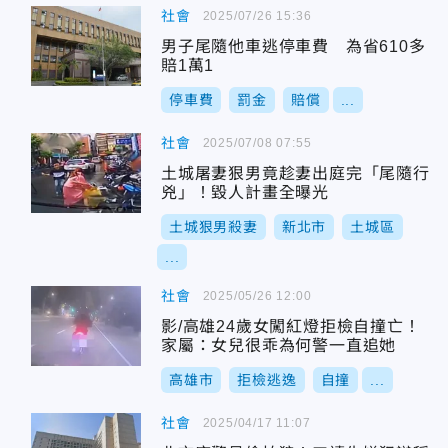
社會
2025/07/26 15:36
男子尾隨他車逃停車費 為省610多
賠1萬1
停車費
罰金
賠償
...
社會
2025/07/08 07:55
土城屠妻狠男竟趁妻出庭完「尾隨行
兇」！毀人計畫全曝光
土城狠男殺妻
新北市
土城區
...
社會
2025/05/26 12:00
影/高雄24歲女闖紅燈拒檢自撞亡！
家屬：女兒很乖為何警一直追她
高雄市
拒檢逃逸
自撞
...
社會
2025/04/17 11:07