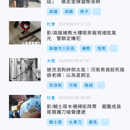
話」 搶走金鍊當晚落網
高雄
前鎮
男子
...
社會
2025/10/19 17:23
影/高雄補教大樓噁男窺視裙底風
光 警鎖定嫌犯
高雄市三民區
補教
怪男
...
大陸
2025/07/30 07:57
被流浪狗絆倒太氣！河南男竟殺死路
過老婦：以為是飼主
流浪狗
河南
路過
...
社會
2025/07/26 19:40
影/賴士葆木柵掃街拜票 罷團成員
尾隨攜刀嗆聲遭逮
賴士葆
水果刀
罷免
...