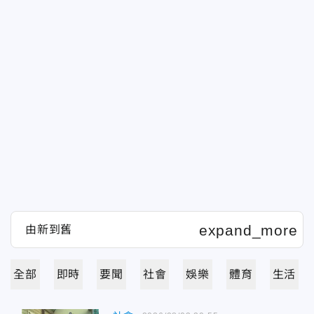
全部
即時
要聞
社會
娛樂
體育
生活