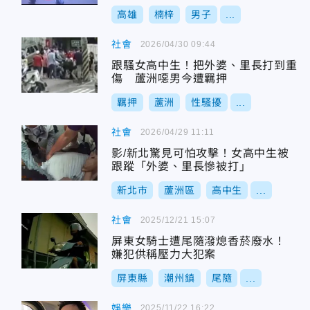
高雄
楠梓
男子
...
社會
2026/04/30 09:44
跟騷女高中生！把外婆、里長打到重
傷 蘆洲噁男今遭羈押
羈押
蘆洲
性騷擾
...
社會
2026/04/29 11:11
影/新北驚見可怕攻擊！女高中生被
跟蹤「外婆、里長慘被打」
新北市
蘆洲區
高中生
...
社會
2025/12/21 15:07
屏東女騎士遭尾隨潑熄香菸廢水！
嫌犯供稱壓力大犯案
屏東縣
潮州鎮
尾隨
...
娛樂
2025/11/22 16:22