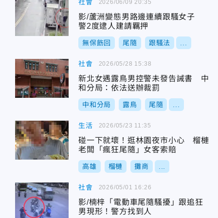
社會
2026/06/09 20:35
影/蘆洲變態男路邊連續跟騷女子
警2度逮人建請羈押
無保飭回
尾隨
跟騷法
...
社會
2026/05/28 15:38
新北女遇露鳥男控警未發告誡書 中
和分局：依法送辦裁罰
中和分局
露鳥
尾隨
...
生活
2026/05/23 11:35
碰一下就壞！逛林園夜市小心 榴槤
老闆「瘋狂尾隨」女客索賠
高雄
榴槤
攤商
...
社會
2026/05/01 16:26
影/楠梓「電動車尾隨騷擾」跟追狂
男現形！警方找到人