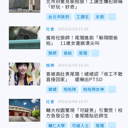
北市府驚見偷拍狼！工讀生嫌犯辯稱
「好玩、好奇」
台北市政府
工讀生
女廁
...
社會
2024/11/28 13:36
魔術社狼師！尾隨進廁「躲隔間偷
拍」 11歲女童崩潰尖叫
狼師
偷拍
尾隨
...
娛樂
2024/11/15 10:33
曾被高壯男尾隨！峮峮認「收工不敢
直接回家」 還嚇出PTSD
峮峮
啦啦隊
啦啦隊女神
...
社會
2024/11/08 10:57
輔大校園驚現「可疑男」引驚慌！校
方急發公告：會尾隨貼近師生
輔仁大學
可疑人士
尾隨
...