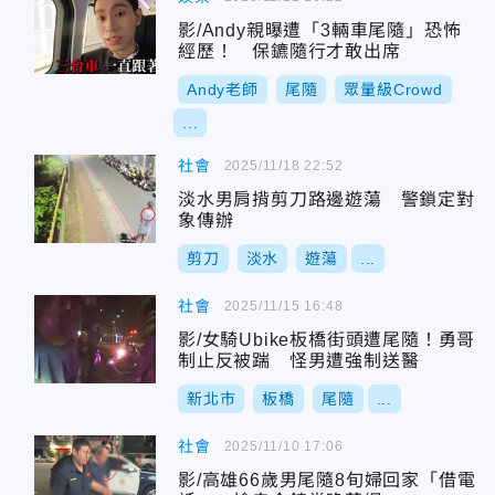
影/Andy親曝遭「3輛車尾隨」恐怖
經歷！ 保鑣隨行才敢出席
Andy老師
尾隨
眾量級Crowd
...
社會
2025/11/18 22:52
淡水男肩揹剪刀路邊遊蕩 警鎖定對
象傳辦
剪刀
淡水
遊蕩
...
社會
2025/11/15 16:48
影/女騎Ubike板橋街頭遭尾隨！勇哥
制止反被踹 怪男遭強制送醫
新北市
板橋
尾隨
...
社會
2025/11/10 17:06
影/高雄66歲男尾隨8旬婦回家「借電