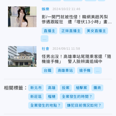
娛樂
2024/10/22 11:46
影/一開門就被性侵！韓網美趙芮梨
慘遇跟蹤狂 遭「埋伏13小時」畫面
曝光
直播主
正妹直播主
美女直播主
...
社會
2024/09/11 11:58
怪男出沒！高雄車站尾隨乘客還「隨
機搶手機」 警人臉辨識追緝中
台鐵
高雄車站
搶手機
...
相關標籤：
新北市
高雄
投案
槍擊案
攤商
新莊區
榴槤
全案發生的時間？
全案發生的地點？
嫌犯目前情況如何？