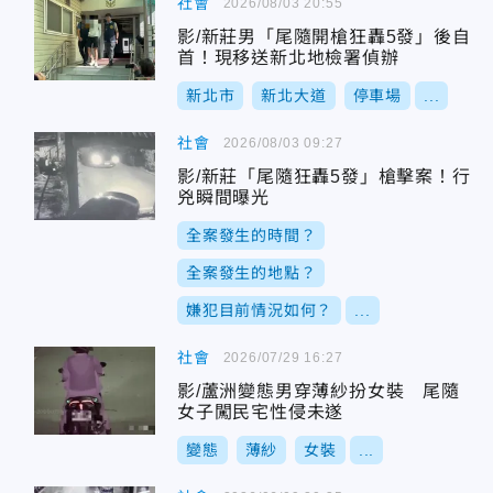
社會
2026/08/03 20:55
影/新莊男「尾隨開槍狂轟5發」後自
首！現移送新北地檢署偵辦
新北市
新北大道
停車場
...
社會
2026/08/03 09:27
影/新莊「尾隨狂轟5發」槍擊案！行
兇瞬間曝光
全案發生的時間？
全案發生的地點？
嫌犯目前情況如何？
...
社會
2026/07/29 16:27
影/蘆洲變態男穿薄紗扮女裝 尾隨
女子闖民宅性侵未遂
變態
薄紗
女裝
...