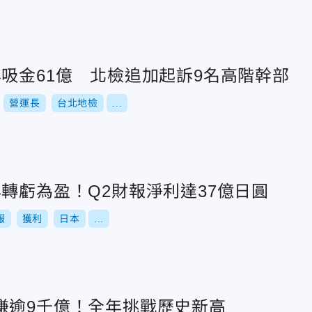
吸金61億 北檢追加起訴9名高階幹部
營運長
台北地檢
...
轉虧為盈！Q2財報淨利達37億日圓
報
獲利
日本
...
賺逾9千億！全年挑戰歷史新高