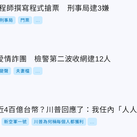
工程師撰寫程式搶票 刑事局逮3嫌
刑事局
門票
...
愛情詐團 檢警第二波收網逮12人
變聲
夫妻檔
...
近4百億台幣？川普回應了：我任內「人
新空軍一號
川普為何稱每個人都獲利
...