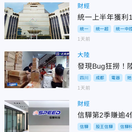
財經
統一上半年獲利1
統一
統一超
統一中
1天前
大陸
發現Bug狂撈！
四川
成都
電器
她
1天前
財經
信驊第2季賺逾4
信驊
股王信驊
信驊