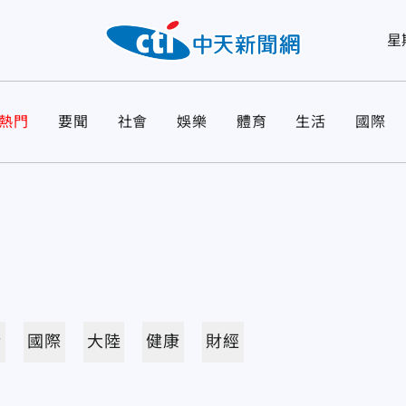
星
熱門
要聞
社會
娛樂
體育
生活
國際
活
國際
大陸
健康
財經