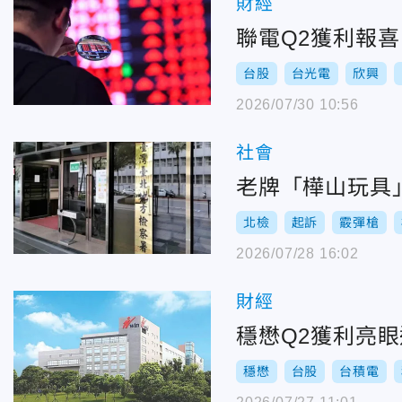
財經
聯電Q2獲利報
台股
台光電
欣興
2026/07/30 10:56
社會
老牌「樺山玩具
北檢
起訴
霰彈槍
2026/07/28 16:02
財經
穩懋Q2獲利亮
穩懋
台股
台積電