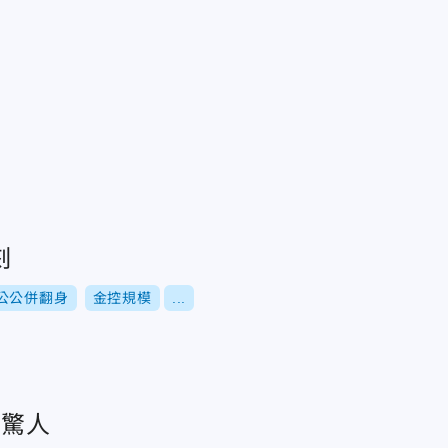
刻
公公併翻身
金控規模
...
利驚人