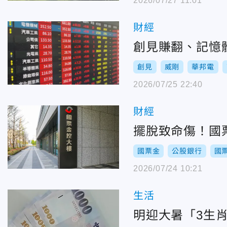
2026/07/27 11:01
財經
創見賺翻、記憶
創見
威剛
華邦電
2026/07/25 22:40
財經
擺脫致命傷！國
國票金
公股銀行
國
2026/07/24 10:21
生活
明迎大暑「3生