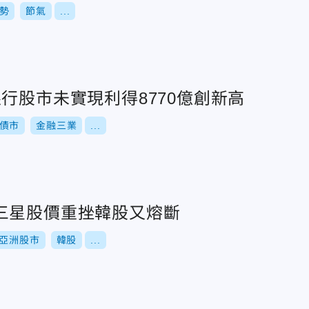
勢
節氣
...
行股市未實現利得8770億創新高
債市
金融三業
...
三星股價重挫韓股又熔斷
亞洲股市
韓股
...