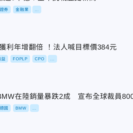
證券
金融業
...
獲利年增翻倍 ！法人喊目標價384元
純益
FOPLP
CPO
...
MW在陸銷量暴跌2成 宣布全球裁員800
德國
BMW
...