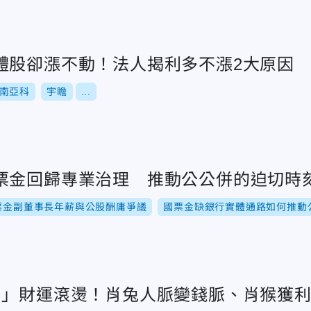
體股卻漲不動！法人揭利多不漲2大原因
南亞科
宇瞻
...
票金回歸專業治理 推動公公併的迫切時
票金副董事長年薪與公股酬庸爭議
國票金缺銀行實體通路如何推動
肖」財運滾燙！肖兔人脈變錢脈、肖猴獲