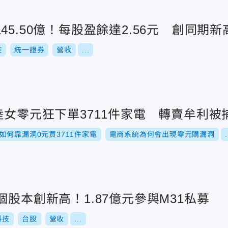
45.50億！每股盈餘達2.56元 創同期新
控
統一證券
營收
...
陸女零元狂下單3711件家電 轉賣牟利被
如何靠漏洞0元買3711件家電
電商系統為何會出現零元購漏洞
.
個股本創新高！1.87億元參與M31私募
科技
台股
營收
...