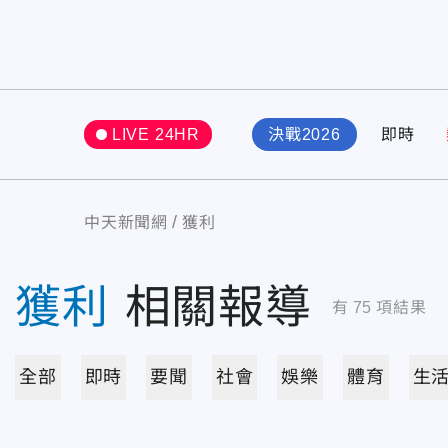
LIVE 24HR
決戰2026
即時
中天新聞網
獲利
獲利
相關報導
有
75
項結果
全部
即時
要聞
社會
娛樂
體育
生