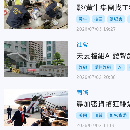
影/黃牛集團找
黃牛
搶票
演唱會
2026/07/03 19:27
社會
夫妻檔組AI變聲
詐騙
愛情詐騙
AI
2026/07/02 20:38
國際
靠加密貨幣狂賺
美國
川普
加密貨幣
2026/07/02 11:06