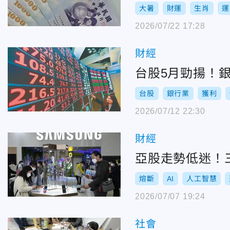
大暑
財運
生肖
運
2026/07/22 17:28
財經
台股5月勁揚！銀
台股
銀行業
獲利
2026/07/12 22:30
財經
亞股走勢低迷！
熔斷
AI
人工智慧
2026/07/07 19:24
社會