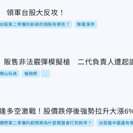
喜 領軍台股大反攻！
台股第二季獲利創高的個股有哪些？
聯電漲停
」販售非法霰彈模擬槍 二代負責人遭起
樺山玩具
槍砲罪
...
眼逢多空激戰！股價跌停後強勢拉升大漲6
穩懋第二季獲利超預期為什麼開盤會打到跌停？
台股盤中震盪有