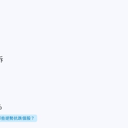
訴
%
哪些逆勢抗跌個股？