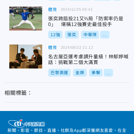
體育
2024/11/25 00:41
張奕跨屆投21又⅔局「防禦率仍是
0」 堪稱12強賽史最佳投手
12強
張奕
中華隊
...
體育
2024/08/22 21:12
名古屋亞運考慮調升量級！林郁婷喊
話：挑戰第二個大滿貫
巴黎奧運
金牌
拳擊
...
相關標籤：
新聞、影音、節目、直播、社群及App都深獲網友喜愛，在全