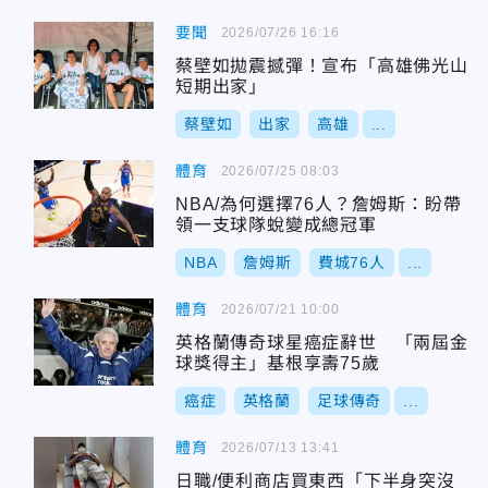
要聞
2026/07/26 16:16
蔡壁如拋震撼彈！宣布「高雄佛光山
短期出家」
蔡壁如
出家
高雄
...
體育
2026/07/25 08:03
NBA/為何選擇76人？詹姆斯：盼帶
領一支球隊蛻變成總冠軍
NBA
詹姆斯
費城76人
...
體育
2026/07/21 10:00
英格蘭傳奇球星癌症辭世 「兩屆金
球獎得主」基根享壽75歲
癌症
英格蘭
足球傳奇
...
體育
2026/07/13 13:41
日職/便利商店買東西「下半身突沒