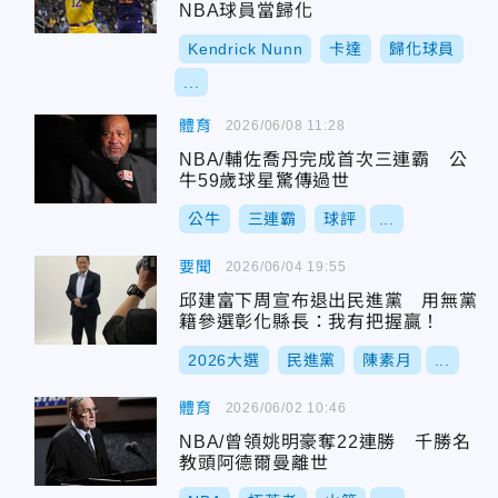
NBA球員當歸化
Kendrick Nunn
卡達
歸化球員
...
體育
2026/06/08 11:28
NBA/輔佐喬丹完成首次三連霸 公
牛59歲球星驚傳過世
公牛
三連霸
球評
...
要聞
2026/06/04 19:55
邱建富下周宣布退出民進黨 用無黨
籍參選彰化縣長：我有把握贏！
2026大選
民進黨
陳素月
...
體育
2026/06/02 10:46
NBA/曾領姚明豪奪22連勝 千勝名
教頭阿德爾曼離世