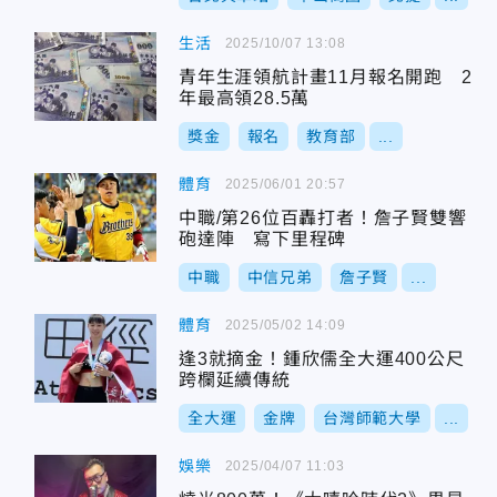
生活
2025/10/07 13:08
青年生涯領航計畫11月報名開跑 2
年最高領28.5萬
獎金
報名
教育部
...
體育
2025/06/01 20:57
中職/第26位百轟打者！詹子賢雙響
砲達陣 寫下里程碑
中職
中信兄弟
詹子賢
...
體育
2025/05/02 14:09
逢3就摘金！鍾欣儒全大運400公尺
跨欄延續傳統
全大運
金牌
台灣師範大學
...
娛樂
2025/04/07 11:03