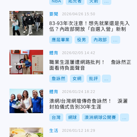
NBA
拓荒者
火箭
...
要聞
2026/04/26 15:50
83-93年次注意！想先就業還是先入
伍？內政部開放「自選入營」新制
應屆畢業
役男
內政部
...
體育
2026/02/05 14:42
職業生涯屢遭網路批判！ 詹詠然正
面看待負面聲音
詹詠然
女網
批評
...
體育
2026/01/24 18:22
澳網/台灣網壇傳奇詹詠然！ 淚灑
封拍儀式告別30年生涯
台灣
網球
澳洲網球公開賽
...
生活
2026/01/12 16:29