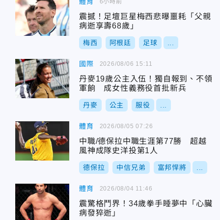
體育
6小時前
震撼！足壇巨星梅西悲曝噩耗「父親
病逝享壽68歲」
梅西
阿根廷
足球
...
國際
2026/08/06 15:11
丹麥19歲公主入伍！獨自報到、不領
軍餉 成女性義務役首批新兵
丹麥
公主
服役
...
體育
2026/08/05 07:26
中職/德保拉中職生涯第77勝 超越
風神成隊史洋投第1人
德保拉
中信兄弟
富邦悍將
...
體育
2026/08/04 11:46
震驚格鬥界！34歲拳手睡夢中「心臟
病發猝逝」