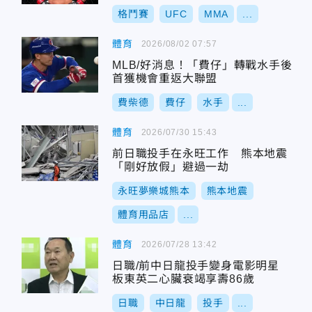
格鬥賽
UFC
MMA
...
體育
2026/08/02 07:57
MLB/好消息！「費仔」轉戰水手後
首獲機會重返大聯盟
費柴德
費仔
水手
...
體育
2026/07/30 15:43
前日職投手在永旺工作 熊本地震
「剛好放假」避過一劫
永旺夢樂城熊本
熊本地震
體育用品店
...
體育
2026/07/28 13:42
日職/前中日龍投手變身電影明星
板東英二心臟衰竭享壽86歲
日職
中日龍
投手
...