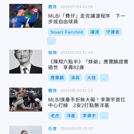
體育
2026/07/04 14:00
MLB/「費仔」走完讓渡程序 下一
步成自由球員
Stuart Fairchild
讓渡
守護者
...
娛樂
2026/07/02 11:44
《陳翔六點半》「妹爺」應寶麟證實
過世 享壽82歲
應寶麟
演員
大陸
...
體育
2026/06/30 11:29
MLB/撲壘手折無大礙！李灝宇首扛
中心打線 2安2打點勝洋基
老虎
洋基
李灝宇
...
社會
2026/06/28 15:32