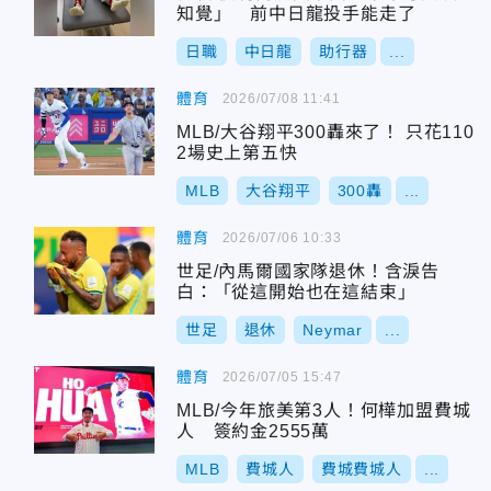
知覺」 前中日龍投手能走了
日職
中日龍
助行器
...
體育
2026/07/08 11:41
MLB/大谷翔平300轟來了！ 只花110
2場史上第五快
MLB
大谷翔平
300轟
...
體育
2026/07/06 10:33
世足/內馬爾國家隊退休！含淚告
白：「從這開始也在這結束」
世足
退休
Neymar
...
體育
2026/07/05 15:47
MLB/今年旅美第3人！何樺加盟費城
人 簽約金2555萬
MLB
費城人
費城費城人
...