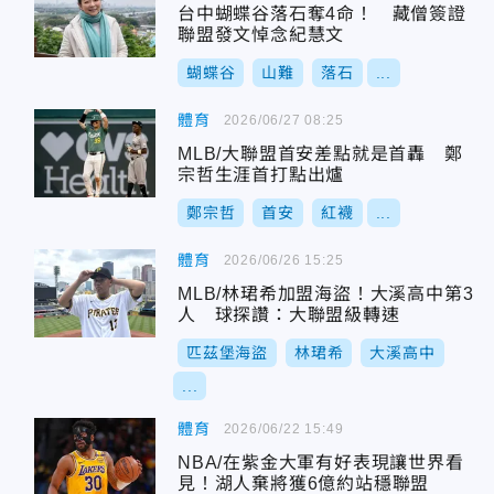
台中蝴蝶谷落石奪4命！ 藏僧簽證
聯盟發文悼念紀慧文
蝴蝶谷
山難
落石
...
體育
2026/06/27 08:25
MLB/大聯盟首安差點就是首轟 鄭
宗哲生涯首打點出爐
鄭宗哲
首安
紅襪
...
體育
2026/06/26 15:25
MLB/林珺希加盟海盜！大溪高中第3
人 球探讚：大聯盟級轉速
匹茲堡海盜
林珺希
大溪高中
...
體育
2026/06/22 15:49
NBA/在紫金大軍有好表現讓世界看
見！湖人棄將獲6億約站穩聯盟