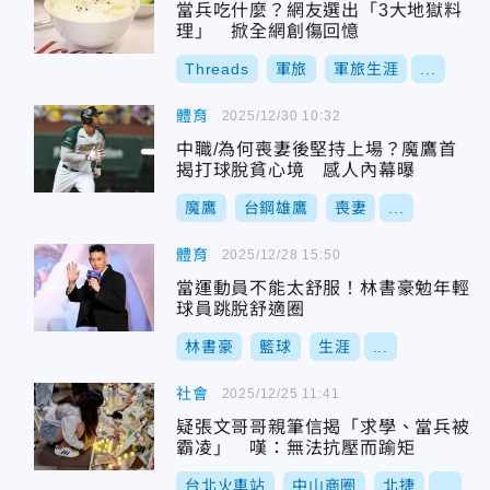
當兵吃什麼？網友選出「3大地獄料
理」 掀全網創傷回憶
Threads
軍旅
軍旅生涯
...
體育
2025/12/30 10:32
中職/為何喪妻後堅持上場？魔鷹首
揭打球脫貧心境 感人內幕曝
魔鷹
台鋼雄鷹
喪妻
...
體育
2025/12/28 15:50
當運動員不能太舒服！林書豪勉年輕
球員跳脫舒適圈
林書豪
籃球
生涯
...
社會
2025/12/25 11:41
疑張文哥哥親筆信揭「求學、當兵被
霸凌」 嘆：無法抗壓而踰矩
台北火車站
中山商圈
北捷
...