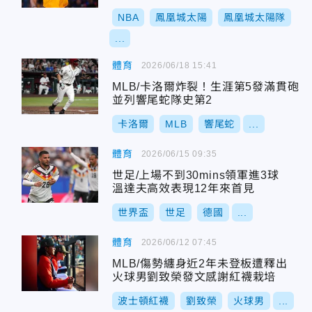
NBA
鳳凰城太陽
鳳凰城太陽隊
...
體育
2026/06/18 15:41
MLB/卡洛爾炸裂！生涯第5發滿貫砲
並列響尾蛇隊史第2
卡洛爾
MLB
響尾蛇
...
體育
2026/06/15 09:35
世足/上場不到30mins領軍進3球
溫達夫高效表現12年來首見
世界盃
世足
德國
...
體育
2026/06/12 07:45
MLB/傷勢纏身近2年未登板遭釋出
火球男劉致榮發文感謝紅襪栽培
波士頓紅襪
劉致榮
火球男
...