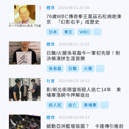
體育
2026/06/11 20:09
76歲WBC傳奇拳王葛茲石松病逝東
京 「幻影右手」成歷史
日本
拳王
WBC
...
體育
2026/06/11 15:52
日職/火腿孫易磊今一軍初先發！對
決橫濱拼生涯首勝
孫易磊
日職
火腿
...
社會
2026/06/10 18:02
影/新北街頭當街殺人逃亡14年 柬
埔寨落網今押解返台
殺人犯
逃亡
柬埔寨
...
體育
2026/06/10 08:54
撼動亞洲籃壇版圖？ 卡達傳引進前