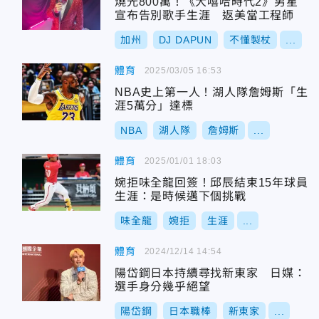
燒光800萬！《大嘻哈時代2》男星
宣布告別歌手生涯 返美當工程師
加州
DJ DAPUN
不懂製杖
...
體育
2025/03/05 16:53
NBA史上第一人！湖人隊詹姆斯「生
涯5萬分」達標
NBA
湖人隊
詹姆斯
...
體育
2025/01/01 18:03
婉拒味全龍回簽！邱辰結束15年球員
生涯：是時候邁下個挑戰
味全龍
婉拒
生涯
...
體育
2024/12/14 14:54
陽岱鋼日本持續尋找新東家 日媒：
選手身分幾乎絕望
陽岱鋼
日本職棒
新東家
...