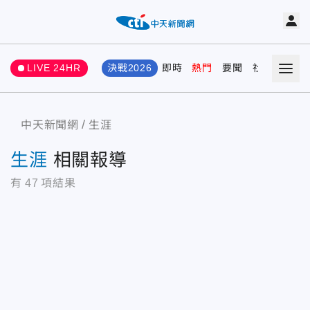
LIVE 24HR
決戰2026
即時
熱門
要聞
社會
娛樂
中天新聞網
生涯
生涯
相關報導
有
47
項結果