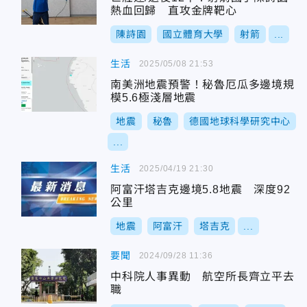
熱血回歸 直攻金牌靶心
陳詩園
國立體育大學
射箭
...
生活
2025/05/08 21:53
南美洲地震預警！秘魯厄瓜多邊境規
模5.6極淺層地震
地震
秘魯
德國地球科學研究中心
...
生活
2025/04/19 21:30
阿富汗塔吉克邊境5.8地震 深度92
公里
地震
阿富汗
塔吉克
...
要聞
2024/09/28 11:36
中科院人事異動 航空所長齊立平去
職