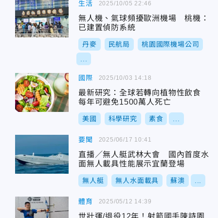
生活
2025/10/05 22:46
無人機、氣球頻擾歐洲機場 桃機：
已建置偵防系統
丹麥
民航局
桃園國際機場公司
...
國際
2025/10/03 14:18
最新研究：全球若轉向植物性飲食
每年可避免1500萬人死亡
美國
科學研究
素食
...
要聞
2025/06/17 10:41
直播／無人艇武林大會 國內首度水
面無人載具性能展示宜蘭登場
無人艇
無人水面載具
蘇澳
...
體育
2025/05/12 14:39
世壯運/退役12年！射箭國手陳詩園