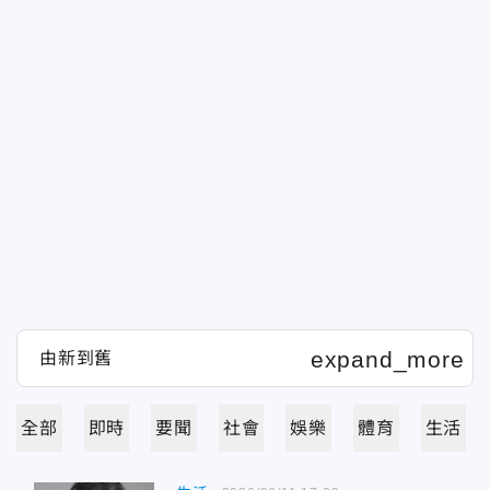
全部
即時
要聞
社會
娛樂
體育
生活