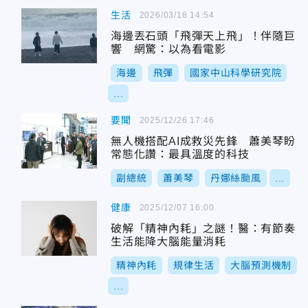
生活
2026/03/18 14:54
海邊丟石頭「飛彈天上飛」！伴隨巨
響 網驚：以為看電影
海邊
飛彈
國家中山科學研究院
...
要聞
2025/12/26 17:46
無人機搭配AI成救災先鋒 蕭美琴盼
常態化讚：最具溫度的科技
副總統
蕭美琴
丹娜絲颱風
...
健康
2025/12/07 16:00
破解「精神內耗」之謎！醫：有節奏
生活能降大腦能量消耗
精神內耗
規律生活
大腦預測機制
...