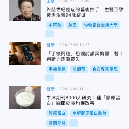
生活
2026/06/11 17:09
終結世紀癌症的幕後推手！生醫巨擘
黃周汝吉94歲辭世
中研院
美國
約翰霍普金斯大學
...
健康
2026/06/05 13:26
「手機鬧鐘」恐讓前額葉偷懶 醫：
判斷力逐漸喪失
手機鬧鐘
前額葉
食安專家韋恩
...
健康
2026/04/01 11:12
牛津期刊8000人研究！補「膠原蛋
白」關節皮膚均獲改善
膠原蛋白
水解膠原蛋白胜肽
骨關節炎
...