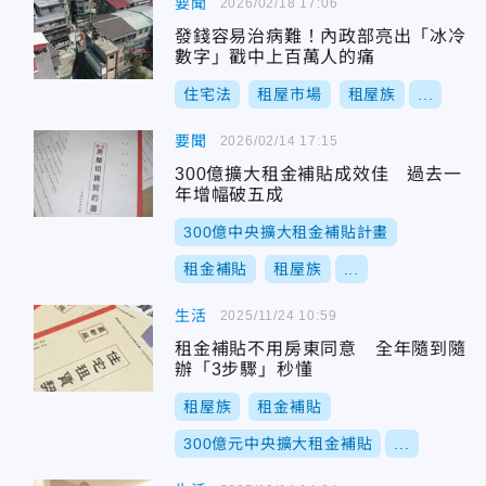
要聞
2026/02/18 17:06
發錢容易治病難！內政部亮出「冰冷
數字」戳中上百萬人的痛
住宅法
租屋市場
租屋族
...
要聞
2026/02/14 17:15
300億擴大租金補貼成效佳 過去一
年增幅破五成
300億中央擴大租金補貼計畫
租金補貼
租屋族
...
生活
2025/11/24 10:59
租金補貼不用房東同意 全年隨到隨
辦「3步驟」秒懂
租屋族
租金補貼
300億元中央擴大租金補貼
...