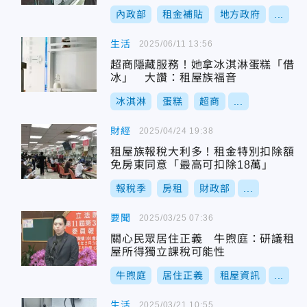
內政部
租金補貼
地方政府
...
生活
2025/06/11 13:56
超商隱藏服務！她拿冰淇淋蛋糕「借
冰」 大讚：租屋族福音
冰淇淋
蛋糕
超商
...
財經
2025/04/24 19:38
租屋族報稅大利多！租金特別扣除額
免房東同意「最高可扣除18萬」
報稅季
房租
財政部
...
要聞
2025/03/25 07:36
關心民眾居住正義 牛煦庭：研議租
屋所得獨立課稅可能性
牛煦庭
居住正義
租屋資訊
...
生活
2025/03/21 10:55