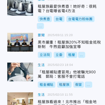
租屋族最愛快煮壺！她好奇：很耗
電？台電曝省電4方法
快煮壺
台電
台電電力粉絲團
...
要聞
2025/03/11 15:20
黑市嚴重！租屋族20%不知租金抵稅
新制 牛煦庭籲加強宣導
立法院
立委
租屋
...
生活
2025/02/23 18:04
「租屋補貼遭冒用」他被騙光900
萬 郵局：客服不會打電話
租金補貼
租屋族
假冒
...
生活
2025/02/10 11:55
租屋族看過來！北市推出「租金地