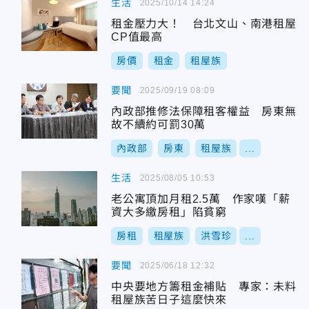
生活
2025/10/14 14:24
租金壓力大！ 台北文山、南港租屋
CP值最高
房價
租金
租屋族
要聞
2025/09/19 08:09
內政部推修法保障租客權益 房東無
故不續約可罰30萬
內政部
房東
租屋族
...
生活
2025/08/05 10:53
老公寓頂加月租2.5萬 作家嘆「薪
資大多繳房租」陷貧窮
房租
租屋族
洪雪珍
...
要聞
2025/06/18 12:32
中央要地方籌租金補貼 專家：未料
租屋族苦日子這麼快來