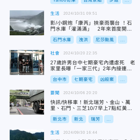
Yahoo奇摩
台灣景點
步道
...
生活
2024/10/31 09:51
影/小鋼炮「康芮」挾豪雨襲台 ！石
門水庫「灌滿滿」 2年來首度開啟
溢洪道洩洪
石門水庫
洩洪
尼莎颱風
...
社會
2024/10/20 22:35
27歲許男台中七期豪宅內遭虐死 老
家里長曝「一家三代」2年內接連喪
命
台中市
七期豪宅
凶殺案
...
要聞
2024/10/06 20:20
快訊/快移車！新北瑞芳、金山、萬
里、石門、三芝10/7早上7點紅黃線
恢復管制
新北市
新北
瑞芳
...
生活
2024/09/30 16:44