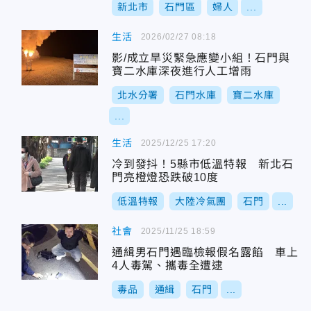
新北市
石門區
婦人
...
生活
2026/02/27 08:18
影/成立旱災緊急應變小組！石門與
寶二水庫深夜進行人工增雨
北水分署
石門水庫
寶二水庫
...
生活
2025/12/25 17:20
冷到發抖！5縣市低溫特報 新北石
門亮橙燈恐跌破10度
低溫特報
大陸冷氣團
石門
...
社會
2025/11/25 18:59
通緝男石門遇臨檢報假名露餡 車上
4人毒駕、攜毒全遭逮
毒品
通緝
石門
...