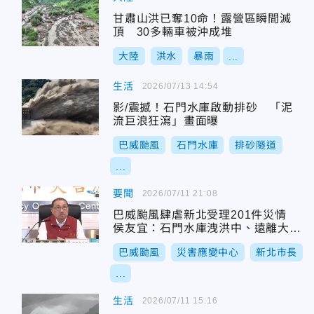
甘肅山洪已奪10命！露營區瞬間滅
頂 30多輛車被沖成堆
大陸
洪水
暴雨
...
生活
2026/07/13 14:54
影/震撼！石門水庫啟動排砂 「泥
流巨浪狂瀉」畫面曝
巴威颱風
石門水庫
排砂隧道
...
要聞
2026/07/11 21:08
巴威颱風肆虐新北受理201件災情
侯友宜：石門水庫洩洪中、遠離大漢
溪
巴威颱風
災害應變中心
新北市長
...
生活
2026/07/11 15:16