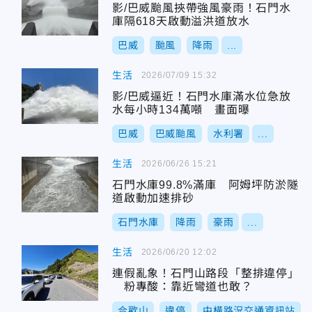
影/巴威颱風挾帶強風豪雨！石門水
庫隔618天啟動溢洪道放水
巴威
颱風
降雨
...
生活
2026/07/09 15:32
影/巴威逼近！石門水庫滿水位急放
水每小時134萬噸 畫面曝
巴威
巴威颱風
水利署
...
生活
2026/06/26 15:21
石門水庫99.8%滿庫 阿姆坪防淤隧
道啟動加速排砂
石門水庫
降雨
豪雨
...
生活
2026/06/20 12:02
連假亂象！石門山路段「整排違停」
粉專酸：靠近彎道也敢？
合歡山
違停
中橫路況交通資訊站