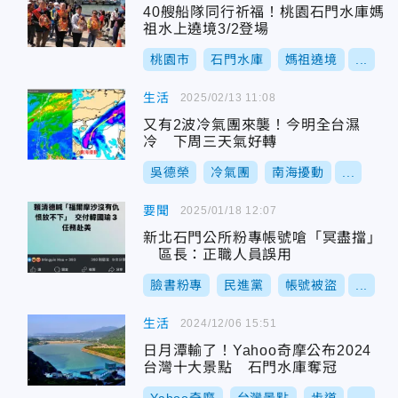
40艘船隊同行祈福！桃園石門水庫媽
祖水上遶境3/2登場
桃園市
石門水庫
媽祖遶境
...
生活
2025/02/13 11:08
又有2波冷氣團來襲！今明全台濕
冷 下周三天氣好轉
吳德榮
冷氣團
南海擾動
...
要聞
2025/01/18 12:07
新北石門公所粉專帳號嗆「冥盡擋」
區長：正職人員誤用
臉書粉專
民進黨
帳號被盜
...
生活
2024/12/06 15:51
日月潭輸了！Yahoo奇摩公布2024
台灣十大景點 石門水庫奪冠