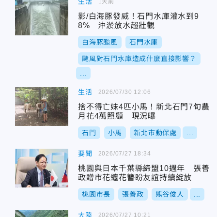
生活
1天前
影/白海豚發威！石門水庫灌水到9
8% 沖淤放水超壯觀
白海豚颱風
石門水庫
颱風對石門水庫造成什麼直接影響？
...
生活
2026/07/30 12:06
捨不得亡妹4匹小馬！新北石門7旬農
月花4萬照顧 現況曝
石門
小馬
新北市動保處
...
要聞
2026/07/27 18:34
桃園與日本千葉縣締盟10週年 張善
政贈市花纏花簪盼友誼持續綻放
桃園市長
張善政
熊谷俊人
...
大陸
2026/07/27 10:21