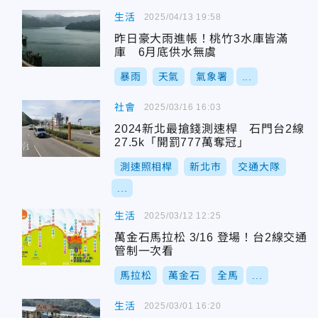
生活
2025/04/13 19:58
昨日豪大雨進帳！桃竹3水庫皆滿
庫 6月底供水無虞
暴雨
天氣
氣象署
...
社會
2025/03/16 16:03
2024新北最搶錢測速桿 石門台2線
27.5k「開罰777萬奪冠」
測速照相桿
新北市
交通大隊
...
生活
2025/03/12 12:25
萬金石馬拉松 3/16 登場！台2線交通
管制一次看
馬拉松
萬金石
全馬
...
生活
2025/03/01 16:20