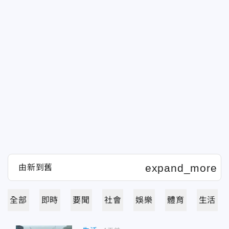
全部
即時
要聞
社會
娛樂
體育
生活