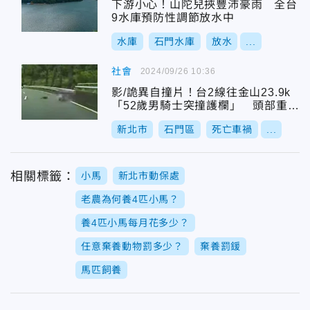
下游小心！山陀兒挾豐沛豪雨 全台
9水庫預防性調節放水中
水庫
石門水庫
放水
...
社會
2024/09/26 10:36
影/詭異自撞片！台2線往金山23.9k
「52歲男騎士突撞護欄」 頭部重創
身亡
新北市
石門區
死亡車禍
...
相關標籤：
小馬
新北市動保處
老農為何養4匹小馬？
養4匹小馬每月花多少？
任意棄養動物罰多少？
棄養罰鍰
馬匹飼養