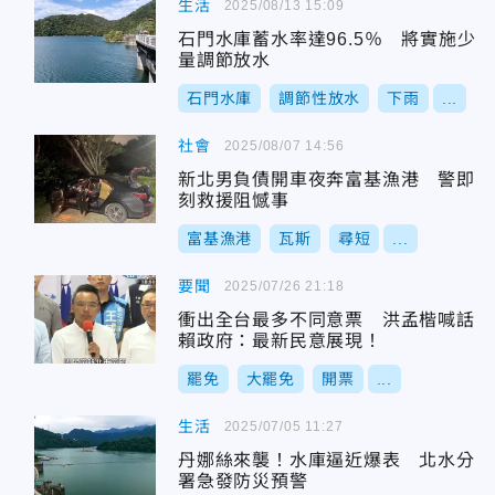
生活
2025/08/13 15:09
石門水庫蓄水率達96.5％ 將實施少
量調節放水
石門水庫
調節性放水
下雨
...
社會
2025/08/07 14:56
新北男負債開車夜奔富基漁港 警即
刻救援阻憾事
富基漁港
瓦斯
尋短
...
要聞
2025/07/26 21:18
衝出全台最多不同意票 洪孟楷喊話
賴政府：最新民意展現！
罷免
大罷免
開票
...
生活
2025/07/05 11:27
丹娜絲來襲！水庫逼近爆表 北水分
署急發防災預警