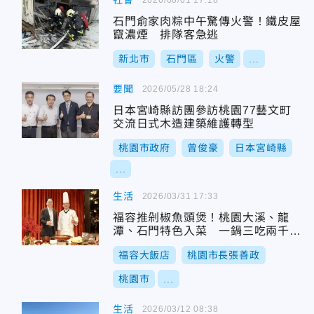
社會
石門俞家肉粽中午驚傳火警！鐵皮屋
竄濃煙 排隊客急逃
新北市
石門區
火警
...
要聞
2026/05/28 18:24
日本宮崎縣訪團參訪桃園77藝文町
交流日式木造建築維護轉型
桃園市政府
曾俊豪
日本宮崎縣
...
生活
2026/03/31 17:33
福容推剁椒魚頭煲！桃園大溪、龍
潭、石門特色入菜 一鍋三吃兩千有
找
福容大飯店
桃園市長張善政
桃園市
...
生活
2026/03/12 08:38