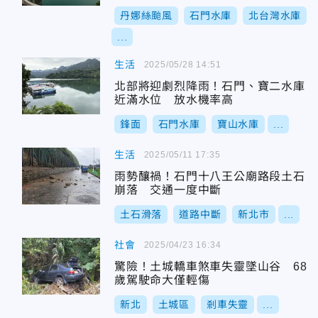
丹娜絲颱風
石門水庫
北台灣水庫
...
生活
2025/05/28 14:51
北部將迎劇烈降雨！石門、寶二水庫
近滿水位 放水機率高
鋒面
石門水庫
寶山水庫
...
生活
2025/05/11 17:35
雨勢釀禍！石門十八王公廟路段土石
崩落 交通一度中斷
土石滑落
道路中斷
新北市
...
社會
2025/04/23 16:34
驚險！土城轎車煞車失靈墜山谷 68
歲駕駛命大僅輕傷
新北
土城區
剎車失靈
...