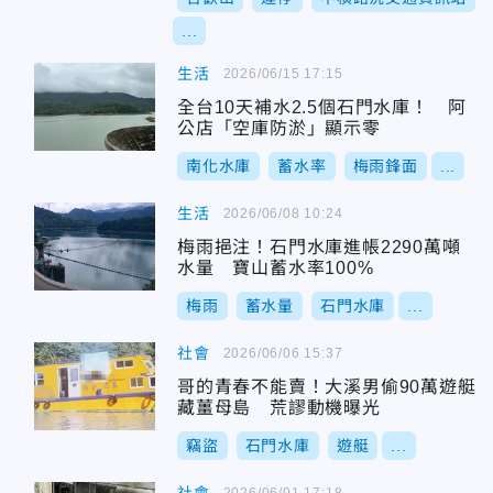
...
生活
2026/06/15 17:15
全台10天補水2.5個石門水庫！ 阿
公店「空庫防淤」顯示零
南化水庫
蓄水率
梅雨鋒面
...
生活
2026/06/08 10:24
梅雨挹注！石門水庫進帳2290萬噸
水量 寶山蓄水率100%
梅雨
蓄水量
石門水庫
...
社會
2026/06/06 15:37
哥的青春不能賣！大溪男偷90萬遊艇
藏薑母島 荒謬動機曝光
竊盜
石門水庫
遊艇
...
2026/06/01 17:18