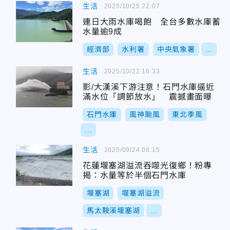
生活
2025/10/25 22:07
連日大雨水庫喝飽 全台多數水庫蓄
水量逾9成
經濟部
水利署
中央氣象署
...
生活
2025/10/22 16:33
影/大漢溪下游注意！石門水庫逼近
滿水位「調節放水」 震撼畫面曝
石門水庫
風神颱風
東北季風
...
生活
2025/09/24 08:15
花蓮堰塞湖溢流吞噬光復鄉！粉專
揭：水量等於半個石門水庫
堰塞湖
堰塞湖溢流
馬太鞍溪堰塞湖
...