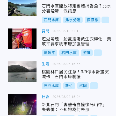
石門水庫開放特定團體捕香魚？北水
分署澄清：假訊息
石門水庫
北水分署
假訊息
...
要聞
2026/03/10 22:13
遊湖驚魂！船隻擱淺救生衣碎化 黃
敬平要求桃市府加強管理
黃敬平
石門水庫
遊艇
...
生活
2026/03/06 15:55
桃園林口居民注意！3/9停水計畫突
喊卡 石門水庫馳援
石門水庫
新竹
桃園
...
社會
2026/03/02 15:04
新北石門「妻離奇自撞慘死山中」！
夫悲慟：不知她為何去那