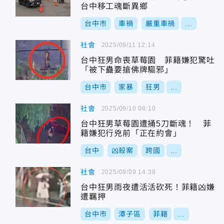
台中移工魂斷異鄉
台中市
車禍
嚴重車禍
...
社會
2025/09/11 12:14
台中狂男命喪草莓園 菲籍嫌犯驚吐
「被下蠱要搶佛牌驅邪」
台中市
家暴
狂男
...
社會
2025/09/10 08:10
台中狂男草莓園遭捅5刀斷魂！ 菲
籍嫌犯行兇前「正在約會」
台中
凶殺案
跨國
...
社會
2025/09/09 14:38
台中狂男雨夜遭活活砍死！菲籍凶嫌
遭羈押
台中市
潭子區
菲籍
...