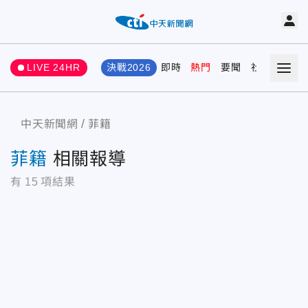
LIVE 24HR
決戰2026
即時
熱門
要聞
社會
娛樂
中天新聞網
菲籍
菲籍
相關報導
有
15
項結果