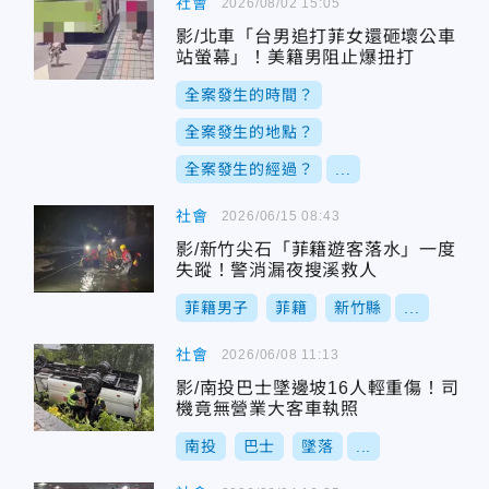
社會
2026/08/02 15:05
影/北車「台男追打菲女還砸壞公車
站螢幕」！美籍男阻止爆扭打
全案發生的時間？
全案發生的地點？
全案發生的經過？
...
社會
2026/06/15 08:43
影/新竹尖石「菲籍遊客落水」一度
失蹤！警消漏夜搜溪救人
菲籍男子
菲籍
新竹縣
...
社會
2026/06/08 11:13
影/南投巴士墜邊坡16人輕重傷！司
機竟無營業大客車執照
南投
巴士
墜落
...