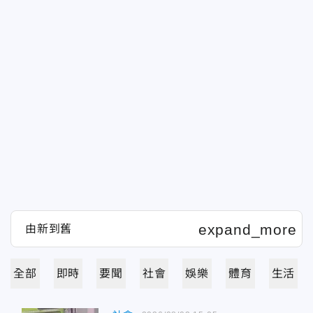
全部
即時
要聞
社會
娛樂
體育
生活