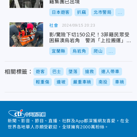
籍集團已出境
日本遊客
扒竊
北市警局
...
社會
2024/09/15 20:23
影/驚險下切150公尺！3菲籍民眾受
困蘇澳烏岩角 警消「上拉搬運」救
人
宜蘭縣
烏岩角
爬山
...
相關標籤：
遊客
巴士
墜落
搶救
連人帶車
輕重傷
邊坡
嚴重車禍
南投
車禍
新聞、影音、節目、直播、社群及App都深獲網友喜愛，在全
世界各地華人亦頗受歡迎，全球擁有2000萬粉絲。