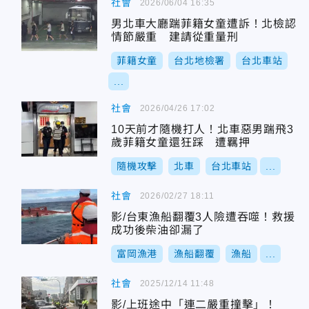
社會
2026/06/04 16:35
男北車大廳踹菲籍女童遭訴！北檢認
情節嚴重 建請從重量刑
菲籍女童
台北地檢署
台北車站
...
社會
2026/04/26 17:02
10天前才隨機打人！北車惡男踹飛3
歲菲籍女童還狂踩 遭羈押
隨機攻擊
北車
台北車站
...
社會
2026/02/27 18:11
影/台東漁船翻覆3人險遭吞噬！救援
成功後柴油卻漏了
富岡漁港
漁船翻覆
漁船
...
社會
2025/12/14 11:48
影/上班途中「連二嚴重撞擊」！