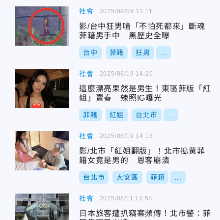
社會
2025/09/09 13:11
影/台中狂男嗆「不怕死都來」斷魂
菲籍男手中 黑歷史全曝
台中
菲籍
狂男
...
社會
2025/08/19 14:20
這麼漂亮果然是男生！東區菲版「紅
姐」賣春 辣照IG曝光
菲籍
紅姐
台北市
...
社會
2025/08/19 14:18
影/北市「紅姐翻版」！北市搗黃菲
籍女竟是男的 恩客崩潰
台北市
大安區
菲籍
...
社會
2025/08/11 14:54
日本旅客遭扒竊案頻傳！北市警：菲