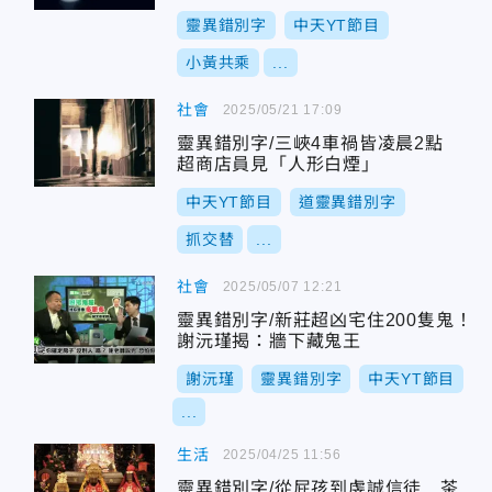
靈異錯別字
中天YT節目
小黃共乘
...
社會
2025/05/21 17:09
靈異錯別字/三峽4車禍皆凌晨2點
超商店員見「人形白煙」
中天YT節目
道靈異錯別字
抓交替
...
社會
2025/05/07 12:21
靈異錯別字/新莊超凶宅住200隻鬼！
謝沅瑾揭：牆下藏鬼王
謝沅瑾
靈異錯別字
中天YT節目
...
生活
2025/04/25 11:56
靈異錯別字/從屁孩到虔誠信徒 茶