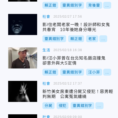
賴正鎧
靈異錯別字
背後靈
...
社會
2025/02/27 17:56
影/住老闆老家一晚！設計師和女鬼
共春宵 10年後她身分曝光
靈異錯別字
賴正鎧
老家
...
生活
2025/02/18 16:38
影/汪小菲曾在台北知名飯店撞鬼
卻意外與大S定情
賴正鎧
靈異錯別字
汪小菲
...
社會
2025/02/12 17:37
新竹美女房東遭分屍又侵犯！惡男輕
判無期 公寓冤氣纏繞
分屍
侵犯
靈異錯別字
...
社會
2025/02/09 09:00