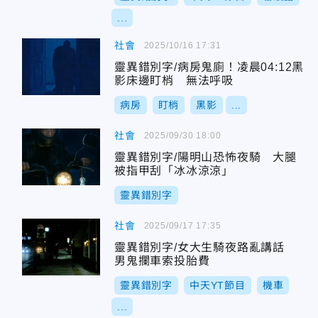
...
社會
2025/10/16 17:31
靈異錯別字/病房鬼廁！凌晨04:12黑
影床邊盯梢 無法呼吸
病房
盯梢
黑影
...
社會
2025/09/30 18:00
靈異錯別字/陽明山恐怖夜騎 大腿
被指甲刮「冰冰涼涼」
靈異錯別字
社會
2025/09/17 17:35
靈異錯別字/女大生騎夜路亂講話
男鬼攔車索投胎費
靈異錯別字
中天YT節目
機車
...