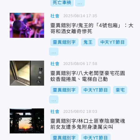
死亡車禍
...
社會
2025/08/14 17:35
靈異錯別字/鬼王的「4號包廂」：大
哥和酒女離奇慘死
靈異錯別字
鬼王
中天YT節目
...
社會
2025/08/06 17:58
靈異錯別字/八大老闆墜豪宅花園
蚊香龍捲風、電梯自己動
靈異錯別字
中天YT節目
豪宅
...
社會
2025/08/02 18:03
靈異錯別字/林口土匪寮陰廟驚魂
前女友遭多鬼附身淒厲尖叫
靈異錯別字
中天YT節目