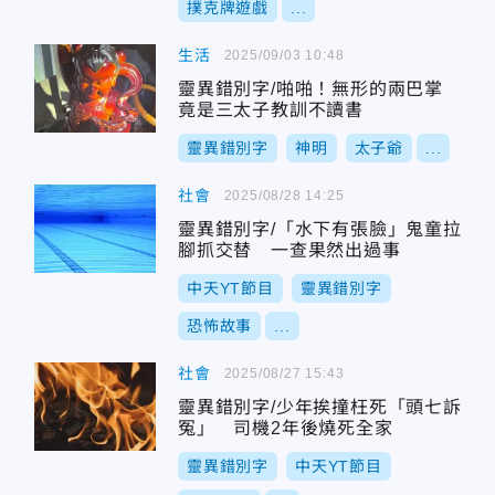
撲克牌遊戲
...
生活
2025/09/03 10:48
靈異錯別字/啪啪！無形的兩巴掌
竟是三太子教訓不讀書
靈異錯別字
神明
太子爺
...
社會
2025/08/28 14:25
靈異錯別字/「水下有張臉」鬼童拉
腳抓交替 一查果然出過事
中天YT節目
靈異錯別字
恐怖故事
...
社會
2025/08/27 15:43
靈異錯別字/少年挨撞枉死「頭七訴
冤」 司機2年後燒死全家
靈異錯別字
中天YT節目