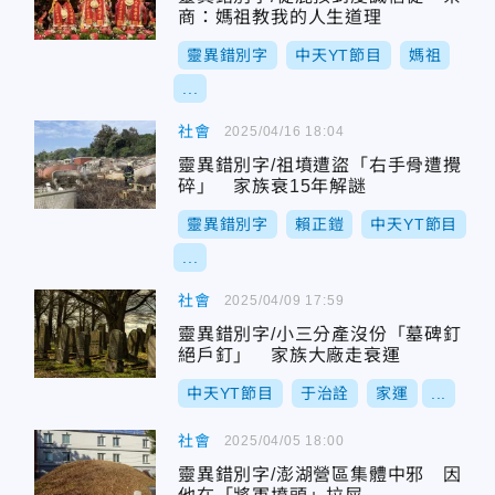
商：媽祖教我的人生道理
靈異錯別字
中天YT節目
媽祖
...
社會
2025/04/16 18:04
靈異錯別字/祖墳遭盜「右手骨遭攪
碎」 家族衰15年解謎
靈異錯別字
賴正鎧
中天YT節目
...
社會
2025/04/09 17:59
靈異錯別字/小三分產沒份「墓碑釘
絕戶釘」 家族大廠走衰運
中天YT節目
于治詮
家運
...
社會
2025/04/05 18:00
靈異錯別字/澎湖營區集體中邪 因