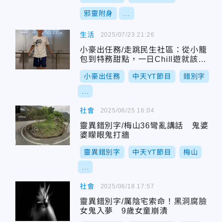
邪靈附身
...
生活
2025/07/23 21:26
小豪出任務/走跳民生社區：從小籠
包到特務甜點，一日Chill遊就該這
樣玩！
小豪出任務
中天YT節目
錯別字
...
社會
2025/06/25 16:04
靈異錯別字/梅山36彎亂講話 鬼婆
婆矇眼鬼打牆
靈異錯別字
中天YT節目
梅山
...
社會
2025/06/18 17:57
靈異錯別字/厲陰宅索命！黑洞腐臉
女鬼入夢 9歲女童崩潰