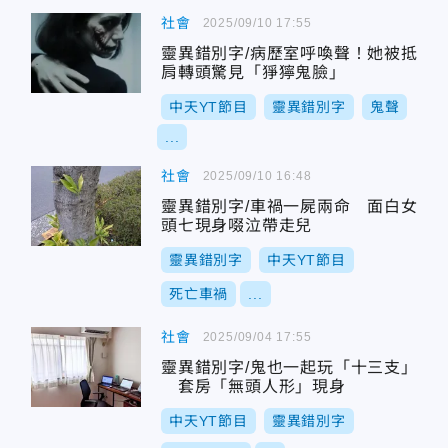
社會
2025/09/10 17:55
靈異錯別字/病歷室呼喚聲！她被抵
肩轉頭驚見「猙獰鬼臉」
中天YT節目
靈異錯別字
鬼聲
...
社會
2025/09/10 16:48
靈異錯別字/車禍一屍兩命 面白女
頭七現身啜泣帶走兒
靈異錯別字
中天YT節目
死亡車禍
...
社會
2025/09/04 17:55
靈異錯別字/鬼也一起玩「十三支」
套房「無頭人形」現身
中天YT節目
靈異錯別字