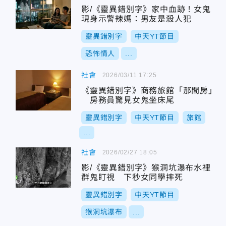
影/《靈異錯別字》家中血跡！女鬼
現身示警辣媽：男友是殺人犯
靈異錯別字
中天YT節目
恐怖情人
...
社會
2026/03/11 17:25
《靈異錯別字》商務旅館「那間房」
房務員驚見女鬼坐床尾
靈異錯別字
中天YT節目
旅館
...
社會
2026/02/27 18:05
影/《靈異錯別字》猴洞坑瀑布水裡
群鬼盯視 下秒女同學摔死
靈異錯別字
中天YT節目
猴洞坑瀑布
...