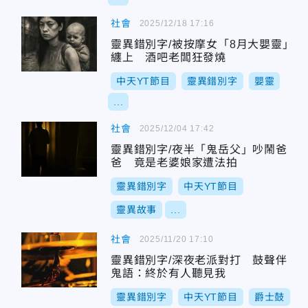
社會
2025/12/18 17:16
靈異錯別字/被按摩女「8月大嬰靈」
纏上 酒吧老闆狂發燒
中天YT節目
靈異錯別字
嬰靈
...
社會
2025/12/04 17:42
靈異錯別字/夜半「鬼岳父」吵鬧爸
爸 竟是老婆娘家遭法拍
靈異錯別字
中天YT節目
靈異故事
...
社會
2025/11/20 17:10
靈異錯別字/深夜老派對打 鼓聲伴
鬼語：終於有人聽見我
靈異錯別字
中天YT節目
爵士鼓