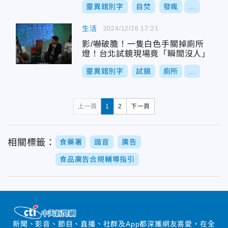
靈異錯別字
自焚
發瘋
...
生活
2024/12/26 17:21
影/嚇破膽！一隻白色手關掉廁所
燈！台北試鏡現場竟「瞬間沒人」
靈異錯別字
試鏡
廁所
...
上一頁
1
2
下一頁
相關標籤：
食藥署
諧音
廣告
食品廣告合規輔導指引
新聞、影音、節目、直播、社群及App都深獲網友喜愛，在全