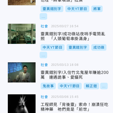
他在「將軍墳頭」拉屎
靈異錯別字
中天YT節目
將軍
...
社會
2025/03/27 16:54
靈異錯別字/成功嶺站夜哨手電筒亂
照 「人頭葡萄串掛滿身」
中天YT節目
靈異錯別字
成功嶺
...
社會
2025/03/13 18:08
靈異錯別字/入住竹北鬼屋年賺逾200
萬 連遇詭事、愛貓死
鬼故事
中天YT節目
賴正鎧
...
社會
2025/03/06 15:45
工程師見「背後靈」索命！崩潰狂吃
精神藥 祂們竟是「前世」