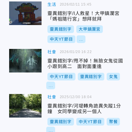
生活
2026/02/11 15:45
靈異錯別字/I人救星！大甲鎮瀾宮
「媽祖隨行宮」想拜就拜
靈異錯別字
大甲鎮瀾宮
中天YT節目
...
社會
2026/01/20 16:22
靈異錯別字/甩不掉！無臉女鬼從國
小跟到高二 面對面重逢
中天YT節目
靈異錯別字
女鬼
...
社會
2025/12/30 18:04
靈異錯別字/河堤轉角詭異失蹤1分
鐘 女同學變成另一個人
靈異錯別字
中天YT節目
聚餐
...