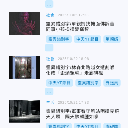
...
社會
2025/11/05 17:23
靈異錯別字/單親媽找掩面佛訴苦
同事小孩挨撞變弱智
靈異錯別字
中天YT節目
單親媽
...
社會
2025/10/22 18:08
靈異錯別字/林森北路越女遭割喉
化成「歪頭冤魂」走廊徘徊
中天YT節目
靈異錯別字
外送員
...
生活
2025/10/21 17:33
靈異錯別字/軍事看守所站哨撞見飛
天人頭 隔天臉頰腫如拳
靈異錯別字
中天YT節目
嚇破膽