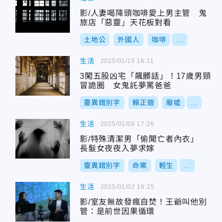
影/人妻喝降頭咖啡愛上男主管 鬼
旅店「惡靈」天花板對看
土地公
外國人
咖啡
...
生活
2025/01/15 16:11
3闖五股凶宅「飆髒話」！17歲男頸
冒詭圈 女鬼託夢罵爸爸
靈異錯別字
賴正鎧
廢墟
...
生活
2025/01/08 17:26
影/特殊清潔男「偷聞亡者內衣」
長髮女夜夜入夢求嫁
靈異錯別字
命案
輕生
...
生活
2025/01/02 16:25
影/室友無故發瘋自焚！王爺叫他別
管：是前世因果循環