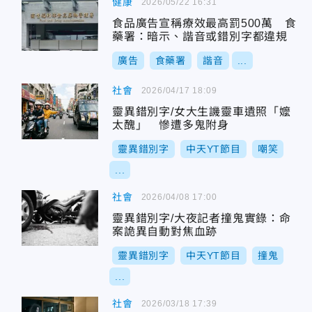
健康
2026/05/22 16:31
食品廣告宣稱療效最高罰500萬 食
藥署：暗示、諧音或錯別字都違規
廣告
食藥署
諧音
...
社會
2026/04/17 18:09
靈異錯別字/女大生譏靈車遺照「嬤
太醜」 慘遭多鬼附身
靈異錯別字
中天YT節目
嘲笑
...
社會
2026/04/08 17:00
靈異錯別字/大夜記者撞鬼實錄：命
案詭異自動對焦血跡
靈異錯別字
中天YT節目
撞鬼
...
社會
2026/03/18 17:39