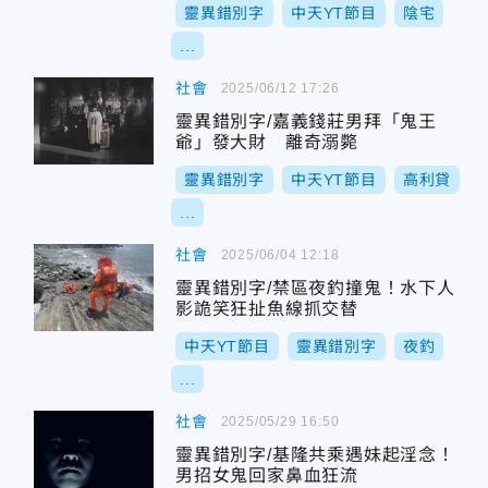
靈異錯別字
中天YT節目
陰宅
...
社會
2025/06/12 17:26
靈異錯別字/嘉義錢莊男拜「鬼王
爺」發大財 離奇溺斃
靈異錯別字
中天YT節目
高利貸
...
社會
2025/06/04 12:18
靈異錯別字/禁區夜釣撞鬼！水下人
影詭笑狂扯魚線抓交替
中天YT節目
靈異錯別字
夜釣
...
社會
2025/05/29 16:50
靈異錯別字/基隆共乘遇妹起淫念！
男招女鬼回家鼻血狂流