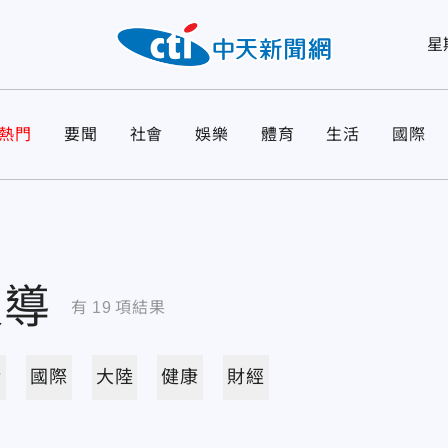
星
熱門
要聞
社會
娛樂
體育
生活
國際
報導
有
19
項結果
活
國際
大陸
健康
財經