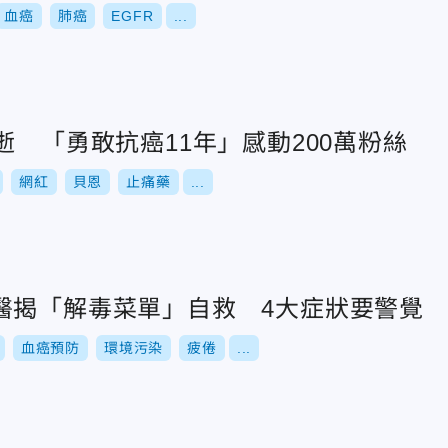
血癌
肺癌
EGFR
...
逝 「勇敢抗癌11年」感動200萬粉絲
網紅
貝恩
止痛藥
...
醫揭「解毒菜單」自救 4大症狀要警覺
血癌預防
環境污染
疲倦
...