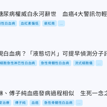
糖尿病權威白永河辭世 血癌4大警訊勿
髓性白血病
血紅素偏低
裴松南
...
現白血病？「液態切片」可提早偵測分子
T細胞急性淋巴性白血病
急性骨髓性白血病
流式細胞儀
...
琳、傅子純血癌發病過程相似 生死一念
麼治療
傅子純
血癌
急性骨髓性白血病
...