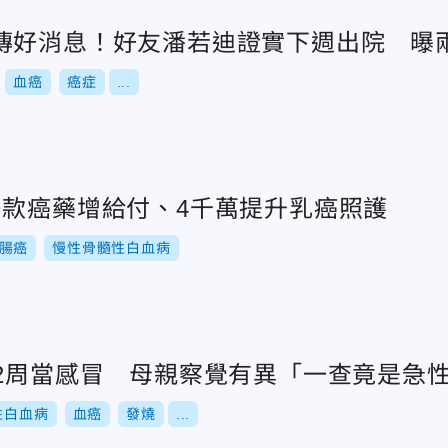
傳好消息！好友潘若迪證實下週出院 曝
血癌
癌症
...
多款癌藥增給付、4千萬提升乳癌照護
腸癌
慢性骨髓性白血病
燒2周當感冒 母親察覺有異「一查竟是急
性白血病
血癌
發燒
...