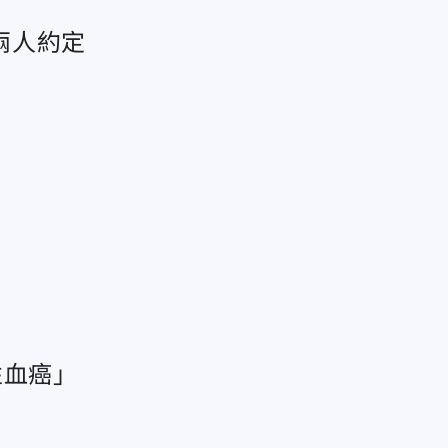
兩人約定
性血癌」