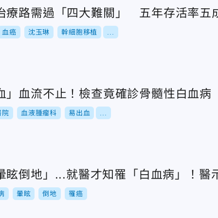
治療路需過「四大難關」 五年存活率五
血癌
沈玉琳
幹細胞移植
...
血」血流不止！檢查竟確診骨髓性白血病
醫院
血液腫瘤科
易出血
...
眩倒地」...就醫才知罹「白血病」！醫
病
暈眩
倒地
罹癌