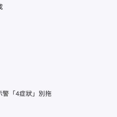
成
示警「4症狀」別拖