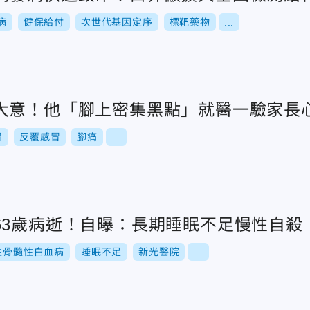
病
健保給付
次世代基因定序
標靶藥物
...
大意！他「腳上密集黑點」就醫一驗家長
冒
反覆感冒
腳痛
...
63歲病逝！自曝：長期睡眠不足慢性自殺
性骨髓性白血病
睡眠不足
新光醫院
...