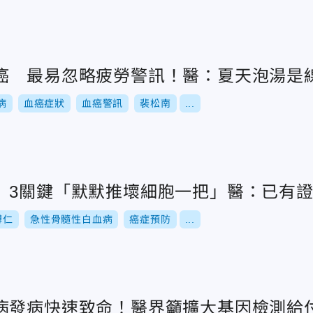
癌 最易忽略疲勞警訊！醫：夏天泡湯是
病
血癌症狀
血癌警訊
裴松南
...
 3關鍵「默默推壞細胞一把」醫：已有
博仁
急性骨髓性白血病
癌症預防
...
病發病快速致命！醫界籲擴大基因檢測給