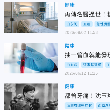
健康
再傳名醫過世！
白永河
血癌
急性骨
2026/08/02 11:53
健康
抽一管血就能發
白血病
張家銘醫師
2026/06/12 11:25
健康
都曾牙痛！沈玉
血癌有哪些症狀
血癌怎