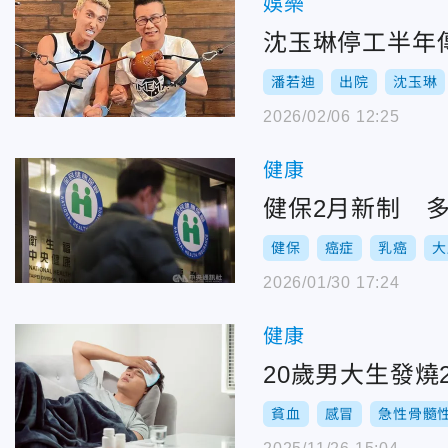
娛樂
沈玉琳停工半年
潘若迪
出院
沈玉琳
2026/02/06 12:25
健康
健保2月新制 
健保
癌症
乳癌
大
2026/01/30 17:24
健康
20歲男大生發
貧血
感冒
急性骨髓