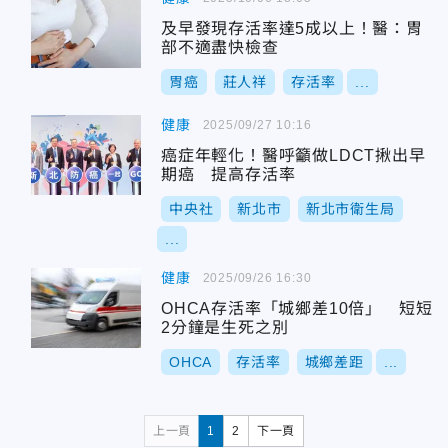
及早發現存活率達5成以上！醫：胃
部不適盡快檢查
胃癌
莊人祥
存活率
...
健康
2025/09/27 10:16
癌症年輕化！醫呼籲做LDCT揪出早
期癌 提高存活率
中央社
新北市
新北市衛生局
...
健康
2025/09/26 16:30
OHCA存活率「城鄉差10倍」 短短
2分鐘是生死之別
OHCA
存活率
城鄉差距
...
上一頁
1
2
下一頁