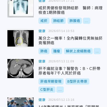
健康
2026/07/14 17:21
戒菸男健檢發現肺結節 醫師：病理
檢查1期肺腺癌
戒菸
肺結節
肺腺癌
...
健康
2026/07/14 10:53
萬分之一機率！全內臟轉位男無抽菸
竟罹肺癌
肺癌
腫瘤
鱗狀上皮細胞癌
...
健康
2026/07/13 11:09
肝不痛就沒事？醫警告：B、C肝帶
原者每年7千人死於肝癌
肝癌早期發現
B型肝炎帶原
C型肝炎
...
健康
2026/07/12 13:16