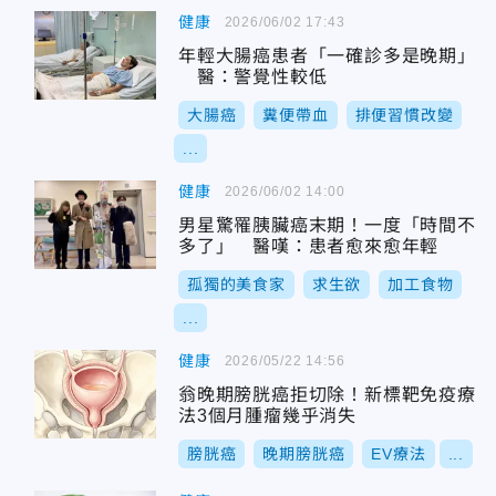
健康
2026/06/02 17:43
年輕大腸癌患者「一確診多是晚期」
醫：警覺性較低
大腸癌
糞便帶血
排便習慣改變
...
健康
2026/06/02 14:00
男星驚罹胰臟癌末期！一度「時間不
多了」 醫嘆：患者愈來愈年輕
孤獨的美食家
求生欲
加工食物
...
健康
2026/05/22 14:56
翁晚期膀胱癌拒切除！新標靶免疫療
法3個月腫瘤幾乎消失
膀胱癌
晚期膀胱癌
EV療法
...