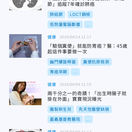
節」追蹤7年確診肺癌
肺結節
LDCT篩檢
低劑量電腦斷層
...
健康
2026/04/14 11:17
「驗個糞便」就能防胃癌？醫：45歲
起這件事要做一次
幽門螺旋桿菌
糞便抗原檢測
胃癌早期
...
健康
2026/04/09 11:15
兩千分之一的奇蹟！「出生時腸子就
掛在外面」寶寶現況曝光
腹裂新生兒
先天性腹壁缺損
嘉義基督教醫院
...
2026/04/09 11:13