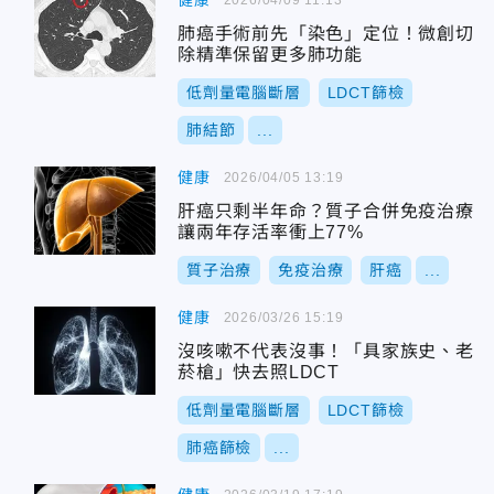
健康
肺癌手術前先「染色」定位！微創切
除精準保留更多肺功能
低劑量電腦斷層
LDCT篩檢
肺結節
...
健康
2026/04/05 13:19
肝癌只剩半年命？質子合併免疫治療
讓兩年存活率衝上77%
質子治療
免疫治療
肝癌
...
健康
2026/03/26 15:19
沒咳嗽不代表沒事！「具家族史、老
菸槍」快去照LDCT
低劑量電腦斷層
LDCT篩檢
肺癌篩檢
...