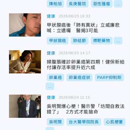
陳柏旭
長庚醫院
惡性腫瘤
...
健康
2026/06/25 16:33
甲狀腺癌後「肺有異狀」立威廉悲
喊：立遺囑 醫揭3可能
甲狀腺癌
肺結節
標靶藥物
...
健康
2026/06/25 14:17
婦腹脹確診卵巢癌第四期！健保新給
付讓存活率提升近六成
卵巢癌
卵巢癌症狀
PARP抑制劑
...
健康
2026/06/24 11:15
吳明賢爆心梗！醫示警「坊間自救法
錯了」 2方式才能搶命
吳明賢
台大醫學院院長
心肌梗塞