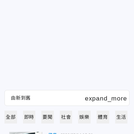
全部
即時
要聞
社會
娛樂
體育
生活