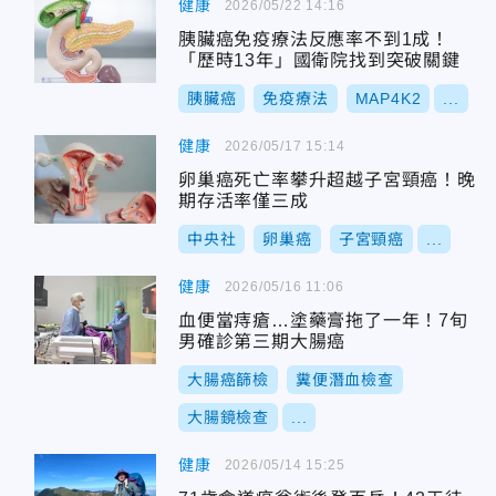
健康
2026/05/22 14:16
胰臟癌免疫療法反應率不到1成！
「歷時13年」國衛院找到突破關鍵
胰臟癌
免疫療法
MAP4K2
...
健康
2026/05/17 15:14
卵巢癌死亡率攀升超越子宮頸癌！晚
期存活率僅三成
中央社
卵巢癌
子宮頸癌
...
健康
2026/05/16 11:06
血便當痔瘡…塗藥膏拖了一年！7旬
男確診第三期大腸癌
大腸癌篩檢
糞便潛血檢查
大腸鏡檢查
...
健康
2026/05/14 15:25