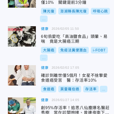
僅10% 關鍵是前3分鐘
陳光復
澎湖縣長陳光復
呼吸心跳
...
健康
2026/02/05 11:50
6旬翁愛吃「高油鹽食品」頭暈、易
喘 竟是大腸癌三期
大腸癌
免疫法糞便潛血
i-FOBT
...
健康
2026/02/02 17:05
確診到離世僅5個月！女星不捨摯愛
食道癌受苦 醫：存活率10%
食道癌
莫雷羅伯遜
存活率
...
健康
2026/01/27 14:05
創95%存活率！追思八仙塵爆名醫莊
秀樹 常在診間咆哮、曾連夜南下取