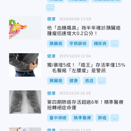
...
健康
2026/01/06 13:59
他「血糖飆高」拖半年確診胰臟癌
腫瘤迅速增大0.2公分！
胰臟癌
早期篩檢
糖尿病
...
健康
2025/12/03 12:04
獨/暴增5成！「癌王」存活率僅15%
名醫揭「左腰痠」是警訊
胰臟癌
健康
癌症
...
健康
2025/11/20 16:39
第四期肺癌存活超過6年！精準醫療
扭轉絕症命運
臺中榮總
精準醫療
肺癌
...
健康
2025/10/06 13:05