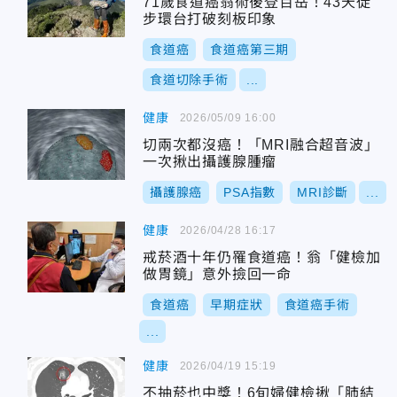
71歲食道癌翁術後登百岳！43天徒
步環台打破刻板印象
食道癌
食道癌第三期
食道切除手術
...
健康
2026/05/09 16:00
切兩次都沒癌！「MRI融合超音波」
一次揪出攝護腺腫瘤
攝護腺癌
PSA指數
MRI診斷
...
健康
2026/04/28 16:17
戒菸酒十年仍罹食道癌！翁「健檢加
做胃鏡」意外撿回一命
食道癌
早期症狀
食道癌手術
...
健康
2026/04/19 15:19
不抽菸也中獎！6旬婦健檢揪「肺結