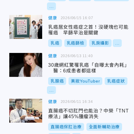
...
健康
2026/06/15 16:07
乳癌居女性癌症之首！沒硬塊也可能
罹癌 早篩早治是關鍵
乳癌
乳癌篩檢
乳房攝影
...
健康
2026/06/13 11:40
30歲網紅驚罹乳癌「自曝太會內耗」
醫：6成患者都這樣
乳腺癌
美妝YouTuber
乳癌症狀
...
健康
2026/06/11 16:34
直腸癌不切肛門也能治？中榮「TNT
療法」讓45%腫瘤消失
直腸癌保肛治療
全面新輔助治療