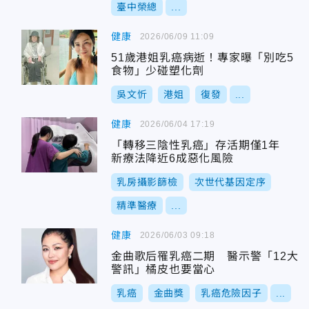
臺中榮總
...
健康
2026/06/09 11:09
51歲港姐乳癌病逝！專家曝「別吃5
食物」少碰塑化劑
吳文忻
港姐
復發
...
健康
2026/06/04 17:19
「轉移三陰性乳癌」存活期僅1年
新療法降近6成惡化風險
乳房攝影篩檢
次世代基因定序
精準醫療
...
健康
2026/06/03 09:18
金曲歌后罹乳癌二期 醫示警「12大
警訊」橘皮也要當心
乳癌
金曲獎
乳癌危險因子
...