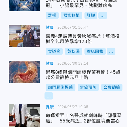
14年數據曝光！器官移植「肝臟居
冠」 小腸最罕見、胰臟難度高
器捐
器官移植
肝臟
...
健康
2026/07/01 10:47
嘉義4連霸議員黃秋澤癌逝！菸酒檳
榔全包風險暴增123倍
食道癌
黃秋澤
吞嚥困難
...
健康
2026/06/30 13:14
胃癌8成與幽門螺旋桿菌有關！45歲
起公費篩檢元旦上路
幽門螺旋桿菌
胃癌預防
公費篩檢
...
健康
2026/06/27 10:35
命運捉弄！名醫成就巔峰時「卻罹惡
癌」 55歲病逝...2部位腫塊要當心