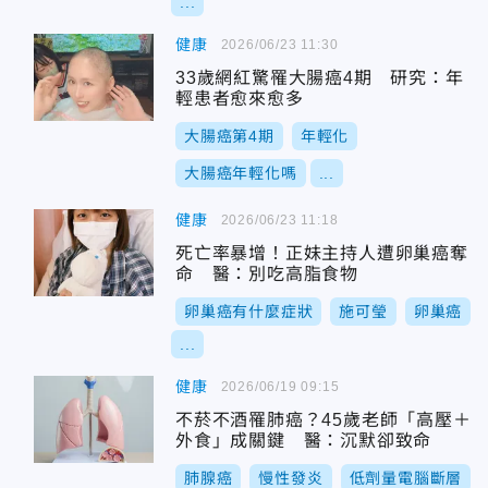
...
健康
2026/06/23 11:30
33歲網紅驚罹大腸癌4期 研究：年
輕患者愈來愈多
大腸癌第4期
年輕化
大腸癌年輕化嗎
...
健康
2026/06/23 11:18
死亡率暴增！正妹主持人遭卵巢癌奪
命 醫：別吃高脂食物
卵巢癌有什麼症狀
施可瑩
卵巢癌
...
健康
2026/06/19 09:15
不菸不酒罹肺癌？45歲老師「高壓＋
外食」成關鍵 醫：沉默卻致命
肺腺癌
慢性發炎
低劑量電腦斷層