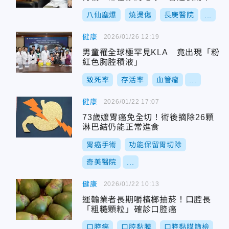
皮
八仙塵爆
燒燙傷
長庚醫院
...
健康
2026/01/26 12:19
男童罹全球極罕見KLA 竟出現「粉
紅色胸腔積液」
致死率
存活率
血管瘤
...
健康
2026/01/22 17:07
73歲嬤胃癌免全切！術後摘除26顆
淋巴結仍能正常進食
胃癌手術
功能保留胃切除
奇美醫院
...
健康
2026/01/22 10:13
運輸業者長期嚼檳榔抽菸！口腔長
「粗糙顆粒」確診口腔癌
口腔癌
口腔黏膜
口腔黏膜篩檢