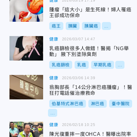
健康
2026/03/19 17:19
腫瘤「這大小」是生死線！婦人罹癌
王卻成功保命
癌王
胰臟
胰臟癌
...
健康
2026/03/07 14:47
乳癌篩檢很多人做錯！醫揭「NG舉
動」 腋下別塗除臭劑
乳癌篩檢
乳癌
早期乳癌
...
健康
2026/03/06 14:39
翁胸部長「14公分淋巴癌腫瘤」！醫
狂打電話催治療救命
伯基特式淋巴癌
淋巴癌
臺中醫院
...
健康
2026/02/18 10:25
陳光復重摔一度OHCA！醫曝出院率