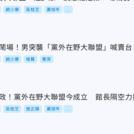
趙少康
區桂芝
蕭旭岑
...
遭鬧場！男突襲「黨外在野大聯盟」喊賣台
趙少康
嗆聲
衝突
專政！黨外在野大聯盟今成立 館長隔空力
區桂芝
施正鋒
蕭旭岑
...