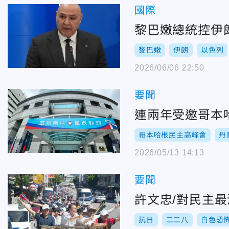
國際
黎巴嫩總統控伊
黎巴嫩
伊朗
以色列
2026/06/06 22:50
要聞
連兩年受邀哥本
哥本哈根民主高峰會
丹
2026/05/13 14:13
要聞
許文忠/對民主
抗日
二二八
白色恐