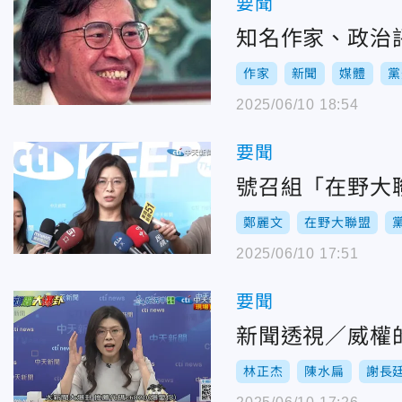
要聞
知名作家、政治評
作家
新聞
媒體
黨
2025/06/10 18:54
要聞
號召組「在野大
鄭麗文
在野大聯盟
2025/06/10 17:51
要聞
新聞透視／威權
林正杰
陳水扁
謝長