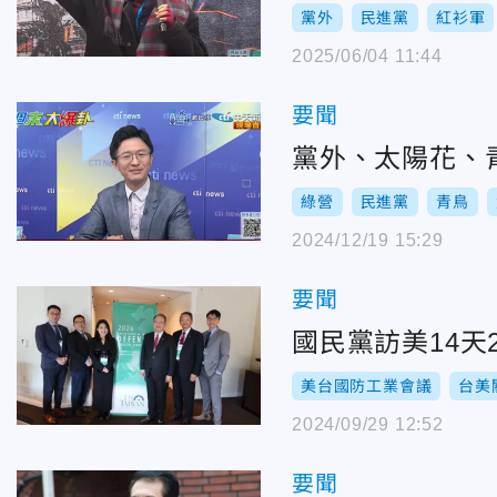
黨外
民進黨
紅衫軍
2025/06/04 11:44
要聞
黨外、太陽花、
綠營
民進黨
青鳥
2024/12/19 15:29
要聞
國民黨訪美14
美台國防工業會議
台美
2024/09/29 12:52
要聞