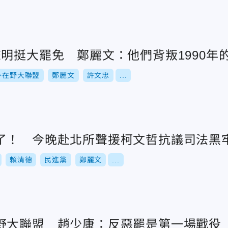
明挺大罷免 鄭麗文：他們背叛1990年
外在野大聯盟
鄭麗文
許文忠
...
了！ 今晚赴北所聲援柯文哲抗議司法黑
賴清德
民進黨
鄭麗文
...
野大聯盟 趙少康：反惡罷是第一場戰役