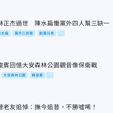
林正杰過世 陳水扁慟黨外四人幫三缺一
陳水扁
黨外三劍客
創黨元老
...
俊賓回憶大安森林公園觀音像保衛戰
大安森林公園
蘇俊賓
...
營老友追悼：撫今追昔，不勝噓唏！