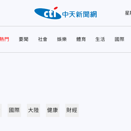
星
熱門
要聞
社會
娛樂
體育
生活
國際
活
國際
大陸
健康
財經