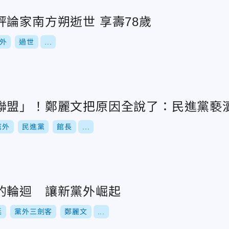
論家南方朔逝世 享壽78歲
外
過世
...
聯盟」！鄭麗文把原因全說了：民進黨褻
黨外
民進黨
館長
...
的輪迴 讓新黨外崛起
廷
黨外三劍客
鄭麗文
...