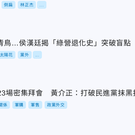
倒扁
林正杰
...
青鳥…侯漢廷揭「綠營退化史」突破盲點
太陽花
黨外
...
天23場密集拜會 黃介正：打破民進黨抹黑
關係
軍購
軍售
政黨外交