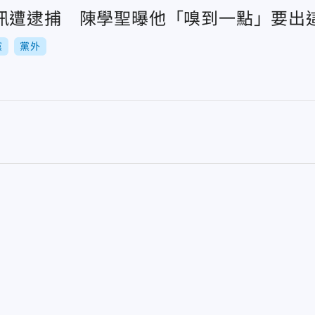
訊遭逮捕 陳學聖曝他「嗅到一點」要出
黨
黨外