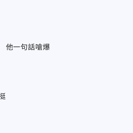
 他一句話嗆爆
挺