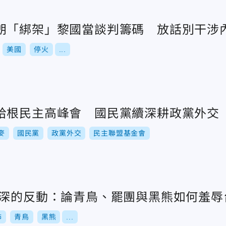
朗「綁架」黎國當談判籌碼 放話別干涉
美國
停火
...
哈根民主高峰會 國民黨續深耕政黨外交
麥
國民黨
政黨外交
民主聯盟基金會
最深的反動：論青鳥、罷團與黑熊如何羞辱
怖
青鳥
黑熊
...