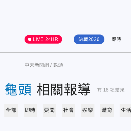
LIVE 24HR
決戰2026
即時
中天新聞網
龜頭
龜頭
相關報導
有
18
項結果
全部
即時
要聞
社會
娛樂
體育
生