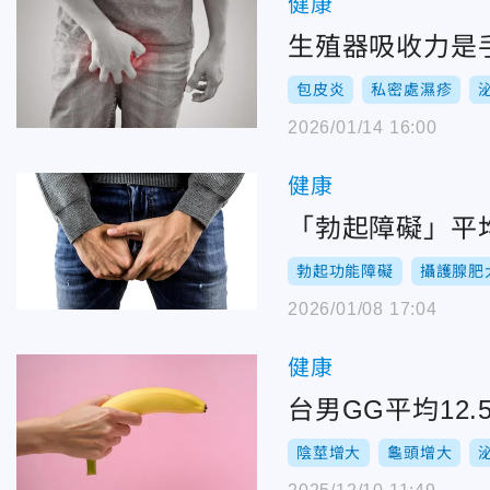
健康
生殖器吸收力是手
包皮炎
私密處濕疹
2026/01/14 16:00
健康
「勃起障礙」平
勃起功能障礙
攝護腺肥
2026/01/08 17:04
健康
台男GG平均12
陰莖增大
龜頭增大