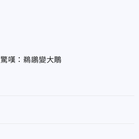
醫驚嘆：鵜鶘變大鵰