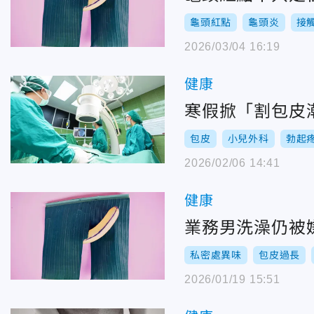
龜頭紅點
龜頭炎
接
2026/03/04 16:19
健康
寒假掀「割包皮
包皮
小兒外科
勃起
2026/02/06 14:41
健康
業務男洗澡仍被
私密處異味
包皮過長
2026/01/19 15:51