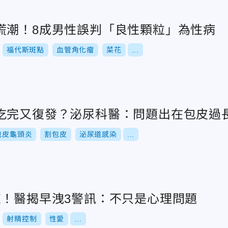
慌潮！8成男性誤判「良性顆粒」為性病
福代斯斑點
血管角化瘤
菜花
...
吃完又復發？泌尿科醫：問題出在包皮過
包皮龜頭炎
割包皮
泌尿道感染
...
束！醫揭早洩3警訊：不只是心理問題
射精控制
性愛
...