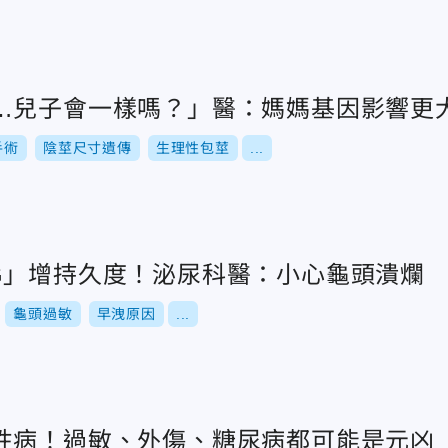
…兒子會一樣嗎？」醫：媽媽基因影響更
手術
陰莖尺寸遺傳
生理性包莖
...
G」增持久度！泌尿科醫：小心龜頭潰爛
龜頭過敏
早洩原因
...
性病！過敏、外傷、糖尿病都可能是元凶