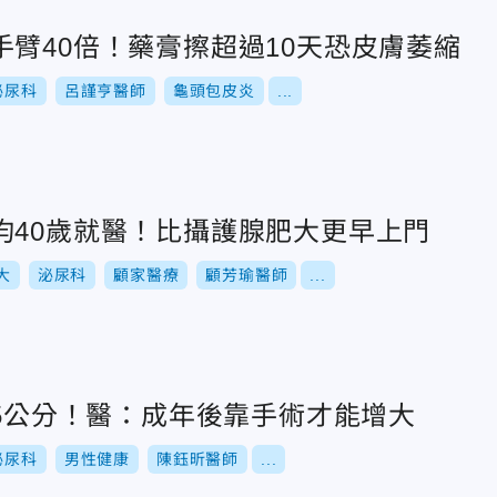
臂40倍！藥膏擦超過10天恐皮膚萎縮
泌尿科
呂謹亨醫師
龜頭包皮炎
...
均40歲就醫！比攝護腺肥大更早上門
大
泌尿科
顧家醫療
顧芳瑜醫師
...
.5公分！醫：成年後靠手術才能增大
泌尿科
男性健康
陳鈺昕醫師
...