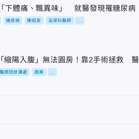
純「下體痛、飄異味」 就醫發現罹糖尿病
糖尿病
陳昭安
泌尿科醫師
...
「縮陽入腹」無法圓房！靠2手術拯救 
龜頭冠狀溝處
圓房
...