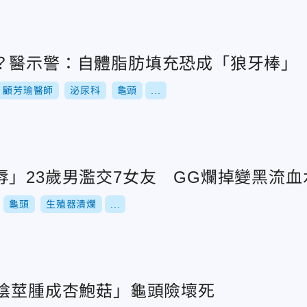
？醫示警：自體脂肪填充恐成「狼牙棒」
顧芳瑜醫師
泌尿科
龜頭
...
辱」23歲男濫交7女友 GG爛掉變黑流血
龜頭
生殖器潰爛
...
「陰莖腫成杏鮑菇」龜頭險壞死