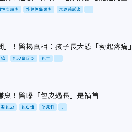
觸性皮膚炎
外傷性龜頭炎
念珠菌感染
...
潮」！醫揭真相：孩子長大恐「勃起疼痛
疼痛
包皮龜頭炎
包莖
...
嫌臭！醫曝「包皮過長」是禍首
割包皮
包皮垢
泌尿科
...