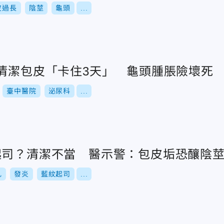
皮過長
陰莖
龜頭
...
學清潔包皮「卡住3天」 龜頭腫脹險壞死
臺中醫院
泌尿科
...
起司？清潔不當 醫示警：包皮垢恐釀陰
乳
發炎
藍紋起司
...