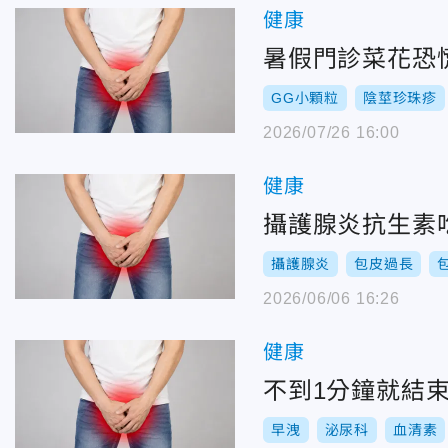
健康
暑假門診菜花恐
GG小顆粒
陰莖珍珠疹
2026/07/26 16:00
健康
攝護腺炎抗生素
攝護腺炎
包皮過長
2026/06/06 16:26
健康
不到1分鐘就結
早洩
泌尿科
血清素