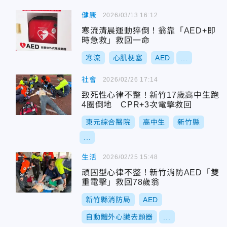
健康
2026/03/13 16:12
寒流清晨運動猝倒！翁靠「AED+即
時急救」救回一命
寒流
心肌梗塞
AED
...
社會
2026/02/26 17:14
致死性心律不整！新竹17歲高中生跑
4圈倒地 CPR+3次電擊救回
東元綜合醫院
高中生
新竹縣
...
生活
2026/02/25 15:48
頑固型心律不整！新竹消防AED「雙
重電擊」救回78歲翁
新竹縣消防局
AED
自動體外心臟去顫器
...