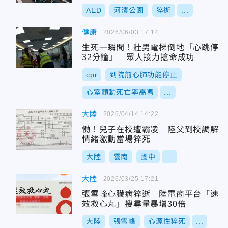
AED
河濱公園
猝逝
...
健康
2026/06/03 17:14
生死一瞬間！壯男電梯倒地「心跳停
32分鐘」 眾人接力搶命成功
cpr
到院前心肺功能停止
心室顫動死亡率高嗎
...
大陸
2026/04/14 14:22
慟！兒子在校遭霸凌 陸父到校調解
情緒激動當場猝死
大陸
雲南
國中
...
大陸
2026/03/25 17:21
張雪峰心臟病猝逝 陸電商平台「速
效救心丸」搜尋量暴增30倍
大陸
張雪峰
心源性猝死
...