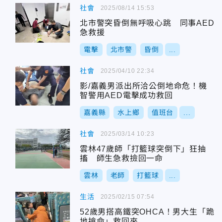
社會
2025/08/14 15:53
北市警突昏倒無呼吸心跳 同事AED
急救援
電擊
北市警
昏倒
...
社會
2025/04/10 22:34
影/嘉義男派出所洽公倒地命危！機
智警用AED電擊成功救回
嘉義縣
水上鄉
值班台
...
社會
2025/03/14 10:23
雲林47歲師「打籃球突倒下」狂抽
搐 師生急救撿回一命
雲林
老師
打籃球
...
生活
2025/02/15 07:54
52歲男搭高鐵突OHCA！男大生「跪
地搶命」救回來