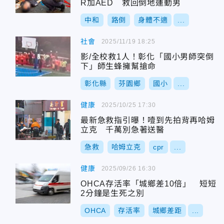
R加AED 救回倒地運動男
中和
路倒
身體不適
...
社會
2025/11/19 18:25
影/全校救1人！彰化「國小男師突倒
下」師生蜂擁幫搶命
彰化縣
芬園鄉
國小
...
健康
2025/10/25 17:30
最新急救指引曝！噎到先拍背再哈姆
立克 千萬別急著送醫
急救
哈姆立克
cpr
...
健康
2025/09/26 16:30
OHCA存活率「城鄉差10倍」 短短
2分鐘是生死之別
OHCA
存活率
城鄉差距
...