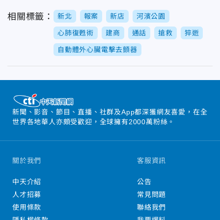
相關標籤：
新北
報案
新店
河濱公園
心肺復甦術
建商
通話
搶救
猝逝
自動體外心臟電擊去顫器
新聞、影音、節目、直播、社群及App都深獲網友喜愛，在全
世界各地華人亦頗受歡迎，全球擁有2000萬粉絲。
關於我們
客服資訊
中天介紹
公告
人才招募
常見問題
使用條款
聯絡我們