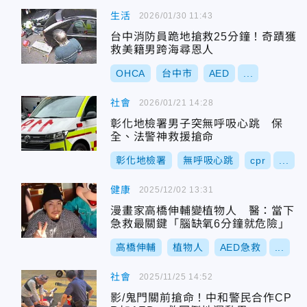
生活
2026/01/30 11:43
台中消防員跪地搶救25分鐘！奇蹟獲
救美籍男跨海尋恩人
OHCA
台中市
AED
...
社會
2026/01/21 14:28
彰化地檢署男子突無呼吸心跳 保
全、法警神救援搶命
彰化地檢署
無呼吸心跳
cpr
...
健康
2025/12/02 13:31
漫畫家高橋伸輔變植物人 醫：當下
急救最關鍵「腦缺氧6分鐘就危險」
高橋伸輔
植物人
AED急救
...
社會
2025/11/25 14:52
影/鬼門關前搶命！中和警民合作CP