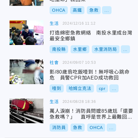
OHCA
高鐵
急救
...
生活
2024/12/16 11:12
打造綿密急救網絡 南投水里成台灣
最安全鄉鎮
南投縣
水里鄉
水里消防局
...
社會
2024/09/07 10:53
影/80歲翁吃飯噎到！無呼吸心跳命
危 員警CPR加AED成功救回
噎到
哈姆立克法
cpr
...
生活
2024/08/28 18:36
萬人淚崩！消防員問嬤85歲尪「還要
急救嗎？」 直呼是世界上最難回答
的問題
消防員
急救
OHCA
...