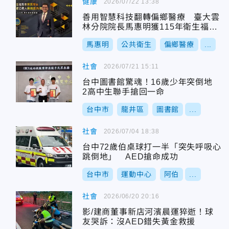
健康
2026/07/22 13:38
善用智慧科技翻轉偏鄉醫療 臺大雲
林分院院長馬惠明獲115年衛生福利
專業獎章
馬惠明
公共衛生
偏鄉醫療
...
社會
2026/07/21 15:11
台中圖書館驚魂！16歲少年突倒地
2高中生聯手搶回一命
台中市
龍井區
圖書館
...
社會
2026/07/04 18:38
台中72歲伯桌球打一半「突失呼吸心
跳倒地」 AED搶命成功
台中市
運動中心
阿伯
...
社會
2026/06/20 20:16
影/建商董事新店河濱晨運猝逝！球
友哭訴：沒AED錯失黃金救援