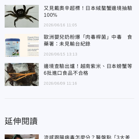
又見戴奧辛超標！日本絨螯蟹邊境抽驗
100%
2026/06/16 11:05
歐洲嬰兒奶粉爆「肉毒桿菌」中毒 食
藥署：未見輸台紀錄
2026/06/15 13:13
邊境查驗出爐！越南紫米、日本螃蟹等
6批進口食品不合格
2026/06/09 11:16
延伸閱讀
流感跟腸病毒怎麼分？醫盤點「3大差