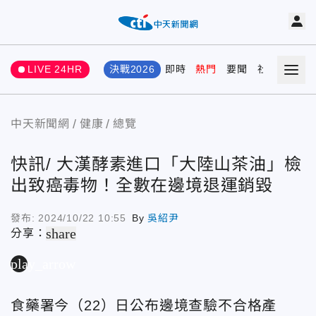
LIVE 24HR
決戰2026
即時
熱門
要聞
社會
娛樂
中天新聞網
健康
總覽
快訊/ 大漢酵素進口「大陸山茶油」檢
出致癌毒物！全數在邊境退運銷毀
發布:
2024/10/22 10:55
By
吳紹尹
share
分享：
play_arrow
食藥署今（22）日公布邊境查驗不合格產