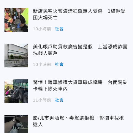
新店民宅火警濃煙狂竄無人受傷 1貓咪受
困火場死亡
10小時前
社會
美化帳戶助貸款廣告攏是假 上當恐成詐團
洗錢人頭戶
10小時前
社會
驚悚！轎車慘遭大貨車碾成鐵餅 台南駕駛
卡輪下慘死車內
11小時前
社會
影/北市男酒駕、毒駕還拒檢 警攔車拔槍
逮人