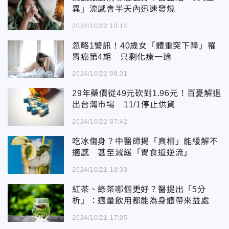
異」流感會半天內迅速發燒
2024/10/22 10:14
忽略1警訊！40歲女「體重突下降」罹
胃癌第4期 只剩化療一途
2024/10/22 08:31
29年藥價從49元砍到1.96元！百憂解退
出台灣市場 11/1停止供貨
2024/10/22 07:42
吃冰傷身？中醫師揭「真相」能緩解不
適感 甚至減緩「胃食道逆流」
2024/10/21 18:33
紅茶、綠茶哪個更好？醫提出「5分
析」：適量飲用都能為身體帶來益處
2024/10/21 17:05