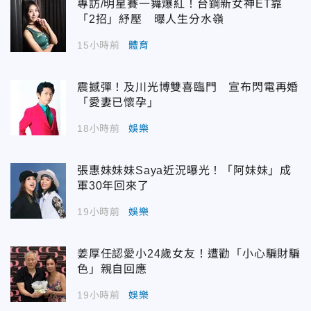
專訪/明星賽一舞爆紅！台鋼新女神ET靠
「2招」紓壓 曝人生分水嶺
15小時前
體育
震撼彈！及川光博雙喜臨門 宣布閃電再婚
「愛妻已懷孕」
18小時前
娛樂
張惠妹妹妹Saya近況曝光！「阿妹妹」成
軍30年回來了
19小時前
娛樂
姜厚任認愛小24歲女友！遭勸「小心騙財騙
色」親自回應
19小時前
娛樂