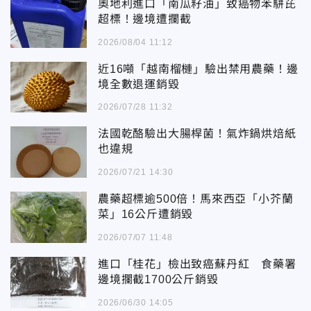
奧地利進口「南瓜籽油」致癌物苯駢芘
超標！邊境遭攔截
2026/08/04 11:12
近16噸「越南榴槤」驗出禁用農藥！邊
境全數退運銷毀
2026/07/28 11:32
法國乾酪驗出大腸桿菌！氣炸鍋烘焙紙
也違規
2026/07/21 14:30
農藥超標逾500倍！馬來西亞「小芥蘭
菜」16公斤遭銷毀
2026/07/07 11:48
進口「桂花」檢出致癌蘇丹紅 食藥署
邊境攔截1700公斤銷毀
2026/06/30 14:05