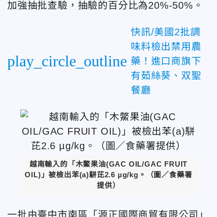
加強抽批查驗，抽驗的百分比為20%-50%。
快訊/美國2批調
味料檢出禁用農
play_circle_outline
藥！進口商旗下
有茹絲葵、双聖
餐廳
越南輸入的「木鱉果油(GAC OIL/GAC FRUIT
OIL)」被檢出苯(a)駢芘2.6 µg/kg。（圖／食藥署
提供）
一批由臺中市南區「源正國際商貿有限公司」