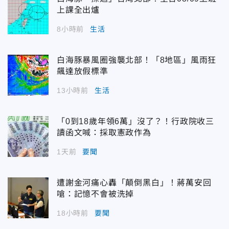
上課全出爐
8小時前
生活
白海豚暴風圈強襲北部！「8地區」風雨狂
飆達放假標準
13小時前
生活
「0到18歲年領6萬」沒了？！行政院收三
讀函文喊：採取憲政作為
1天前
要聞
遭謝金河痛心轟「顛倒黑白」！蔣萬安回
嗆：記憶不會被洗掉
18小時前
要聞