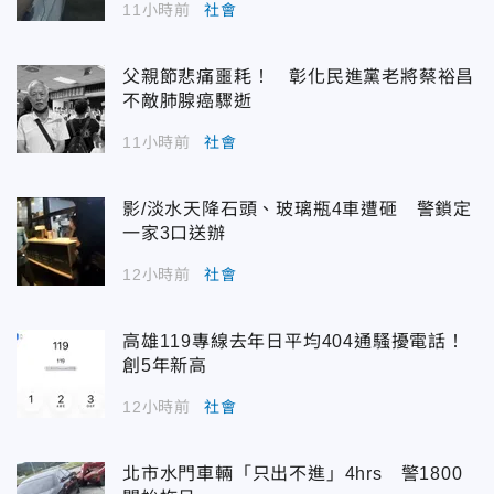
11小時前
社會
父親節悲痛噩耗！ 彰化民進黨老將蔡裕昌
不敵肺腺癌驟逝
11小時前
社會
影/淡水天降石頭、玻璃瓶4車遭砸 警鎖定
一家3口送辦
12小時前
社會
高雄119專線去年日平均404通騷擾電話！
創5年新高
12小時前
社會
北市水門車輛「只出不進」4hrs 警1800