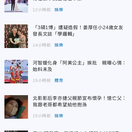
12小時前
娛樂
「3碩1博」遭疑造假！姜厚任小24歲女友
發長文談「學邏輯」
14小時前
娛樂
河智媛化身「阿美公主」挨批 親曝心情：
始料未及
15小時前
體育
北影影后李亦捷父親節宣布懷孕！憶亡父：
我跟老哥都希望給他抱孫
15小時前
娛樂