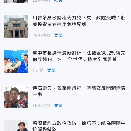
11小時前
社會
川普多晶矽關稅大刀砍下來！政院急喊：赴
美投資業者適用免稅配額
22小時前
要聞
臺中市長選情最新剖析：江啟臣38.2%領先
何欣純14.1% 全世代支持度全面居首
1天前
要聞
傳石崇良、姜至剛請辭 蔣萬安反問賴清德
一事
19小時前
要聞
慈濟遭詐成政治攻防 徐巧芯：綠為陳時中
接閣揆鋪路