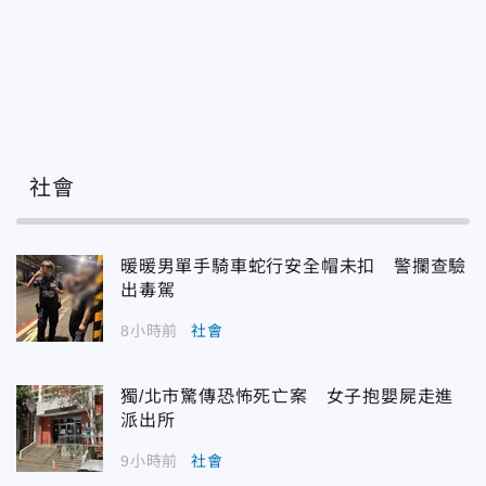
社會
暖暖男單手騎車蛇行安全帽未扣 警攔查驗
出毒駕
8小時前
社會
獨/北市驚傳恐怖死亡案 女子抱嬰屍走進
派出所
9小時前
社會