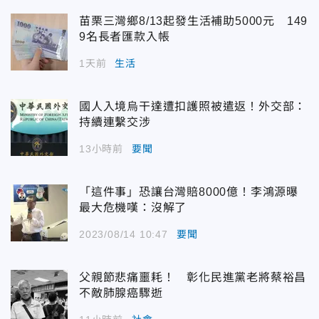
苗栗三灣鄉8/13起發生活補助5000元 149
9名長者匯款入帳
1天前
生活
國人入境烏干達遭扣護照被遣返！外交部：
持續連繫交涉
13小時前
要聞
「這件事」恐讓台灣賠8000億！李鴻源曝
最大危機嘆：沒解了
2023/08/14 10:47
要聞
父親節悲痛噩耗！ 彰化民進黨老將蔡裕昌
不敵肺腺癌驟逝