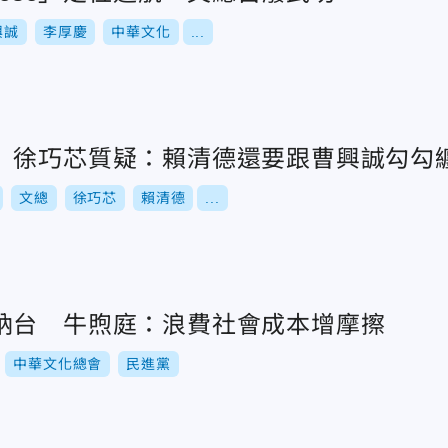
興誠
李厚慶
中華文化
...
 徐巧芯質疑：賴清德還要跟曹興誠勾勾
文總
徐巧芯
賴清德
...
納台 牛煦庭：浪費社會成本增摩擦
中華文化總會
民進黨