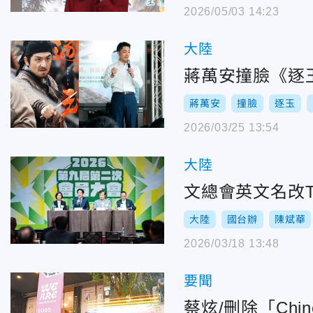
2026/05/03 14:23
大陸
蔣萬安撞臉《逐
蔣萬安
撞臉
逐玉
2026/03/25 13:54
大陸
文總會英文名改T
大陸
國台辦
陳斌華
2026/03/18 13:48
要聞
蔡炫/刪除「Ch