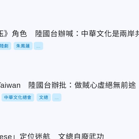
玉》角色 陸國台辦喊：中華文化是兩岸
陸劇
朱鳳蓮
...
aiwan 陸國台辦批：做賊心虛絕無前途
中華文化總會
文總
...
inese」定位迷航 文總自廢武功