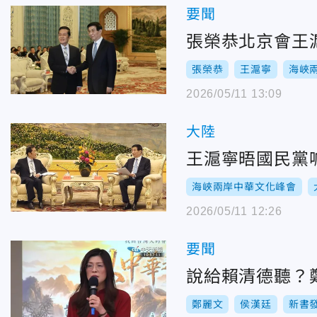
要聞
張榮恭北京會王
張榮恭
王滬寧
海峽
2026/05/11 13:09
大陸
王滬寧晤國民黨
海峽兩岸中華文化峰會
2026/05/11 12:26
要聞
說給賴清德聽？
鄭麗文
侯漢廷
新書