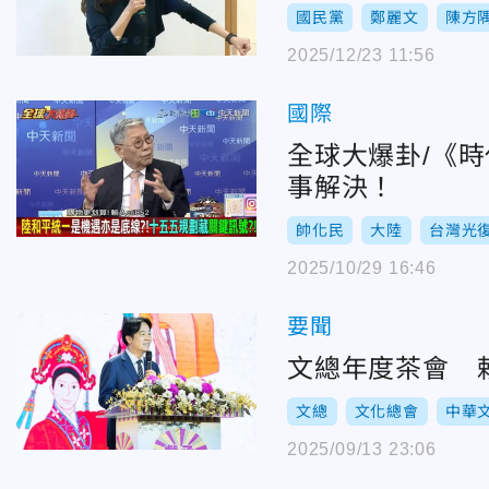
國民黨
鄭麗文
陳方
2025/12/23 11:56
國際
全球大爆卦/《
事解決！
帥化民
大陸
台灣光
2025/10/29 16:46
要聞
文總年度茶會 
文總
文化總會
中華
2025/09/13 23:06