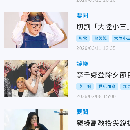
2026/03/11 16:16
要聞
切割「大陸小三
聯電
曹興誠
大陸小
2026/03/11 12:35
娛樂
李千娜登除夕節
李千娜
世紀血案
20
2026/02/08 15:00
要聞
親綠副教授尖銳