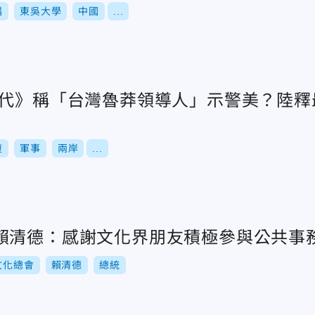
隅
東吳大學
中國
...
時代》稱「台灣魯莽領導人」示警美？陸
復
軍事
兩岸
...
賴清德：感謝文化界朋友積極參與公共事
文化總會
賴清德
總統