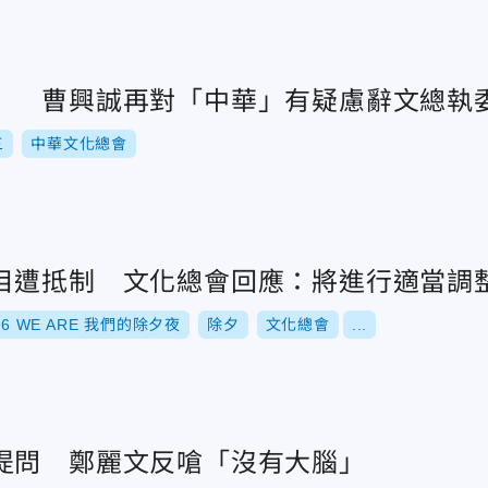
」 曹興誠再對「中華」有疑慮辭文總執
三
中華文化總會
目遭抵制 文化總會回應：將進行適當調
26 WE ARE 我們的除夕夜
除夕
文化總會
...
提問 鄭麗文反嗆「沒有大腦」