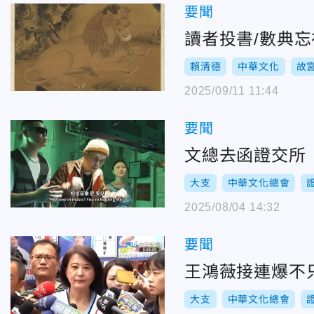
要聞
讀者投書/數典
賴清德
中華文化
故
2025/09/11 11:44
要聞
文總去函證交所
大支
中華文化總會
2025/08/04 14:32
要聞
王鴻薇接連爆不
大支
中華文化總會