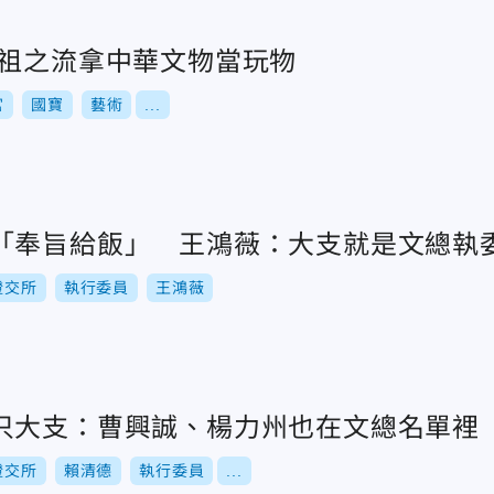
忘祖之流拿中華文物當玩物
宮
國寶
藝術
...
「奉旨給飯」 王鴻薇：大支就是文總執
證交所
執行委員
王鴻薇
只大支：曹興誠、楊力州也在文總名單裡
證交所
賴清德
執行委員
...