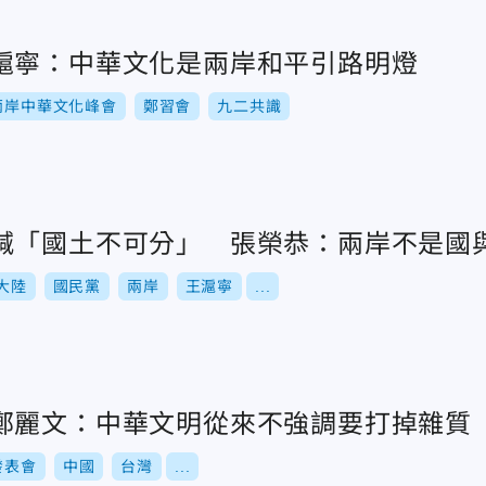
滬寧：中華文化是兩岸和平引路明燈
兩岸中華文化峰會
鄭習會
九二共識
喊「國土不可分」 張榮恭：兩岸不是國
大陸
國民黨
兩岸
王滬寧
...
鄭麗文：中華文明從來不強調要打掉雜質
發表會
中國
台灣
...