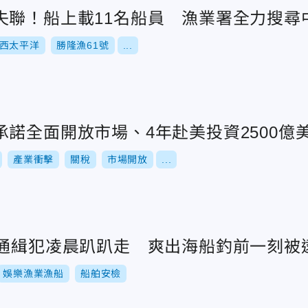
失聯！船上載11名船員 漁業署全力搜尋
西太平洋
勝隆漁61號
...
諾全面開放市場、4年赴美投資2500億
產業衝擊
關稅
市場開放
...
歲通緝犯凌晨趴趴走 爽出海船釣前一刻被
娛樂漁業漁船
船舶安檢