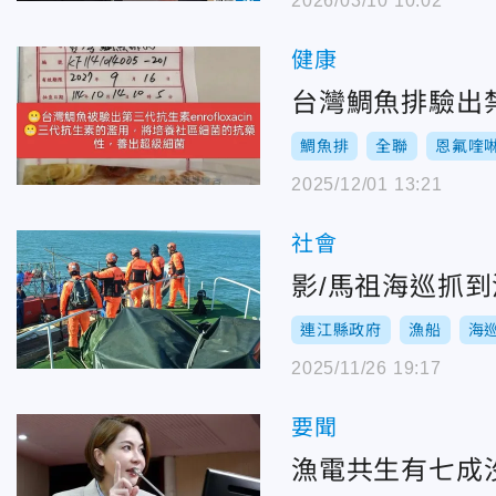
2026/03/10 10:02
健康
台灣鯛魚排驗出
鯛魚排
全聯
恩氟喹
2025/12/01 13:21
社會
影/馬祖海巡抓到
連江縣政府
漁船
海
2025/11/26 19:17
要聞
漁電共生有七成