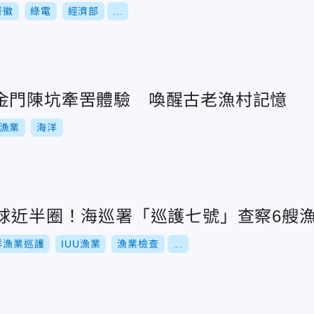
菁徽
綠電
經濟部
...
金門陳坑牽罟體驗 喚醒古老漁村記憶
漁業
海洋
地球近半圈！海巡署「巡護七號」查察6艘
洋漁業巡護
IUU漁業
漁業檢查
...