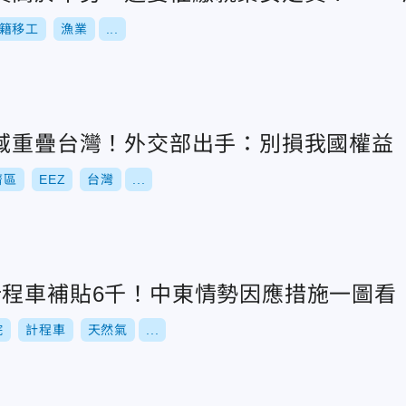
籍移工
漁業
...
海域重疊台灣！外交部出手：別損我國權益
濟區
EEZ
台灣
...
計程車補貼6千！中東情勢因應措施一圖看
院
計程車
天然氣
...