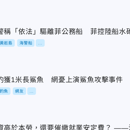
警稱「依法」驅離菲公務船 菲控陸船水
黃岩島
海警船
...
釣獲1米長鯊魚 網憂上演鯊魚攻擊事件
釣魚
網友
...
資高於本勞，還要催繳就業安定費？ —