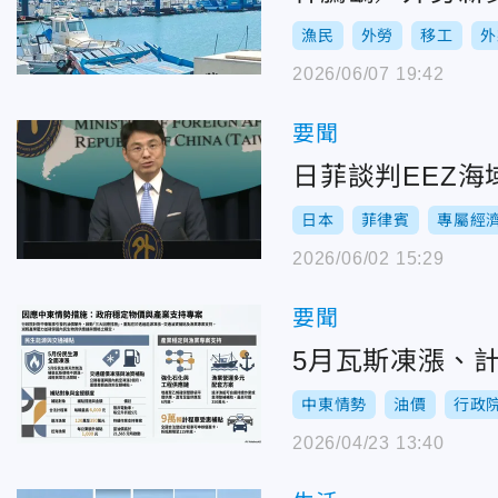
漁民
外勞
移工
外
2026/06/07 19:42
要聞
日菲談判EEZ
日本
菲律賓
專屬經
2026/06/02 15:29
要聞
5月瓦斯凍漲、
中東情勢
油價
行政
2026/04/23 13:40