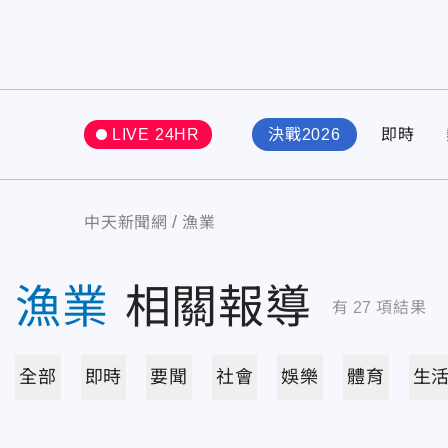
LIVE 24HR
決戰2026
即時
中天新聞網
漁業
漁業
相關報導
有
27
項結果
全部
即時
要聞
社會
娛樂
體育
生