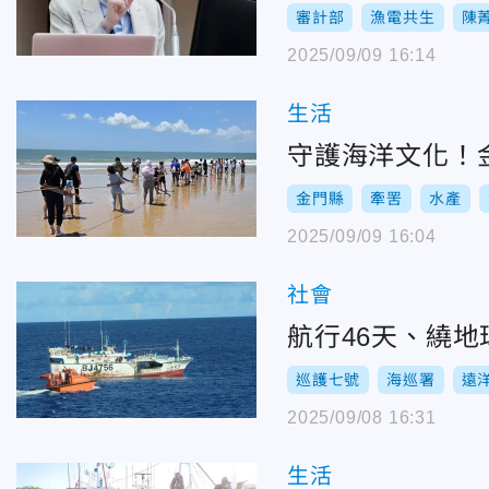
審計部
漁電共生
陳
2025/09/09 16:14
生活
守護海洋文化！
金門縣
牽罟
水產
2025/09/09 16:04
社會
航行46天、繞
巡護七號
海巡署
遠
2025/09/08 16:31
生活