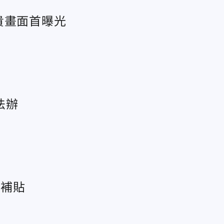
貴畫面首曝光
法辦
油補貼