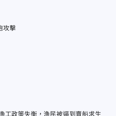
砲攻擊
—漁工政策失衡，漁民被逼到賣船求生