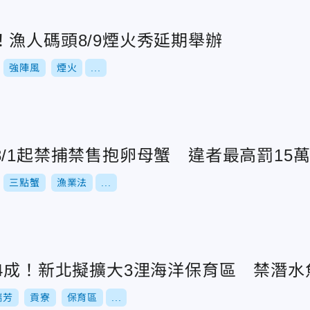
漁人碼頭8/9煙火秀延期舉辦
強陣風
煙火
...
/1起禁捕禁售抱卵母蟹 違者最高罰15
三點蟹
漁業法
...
跌4成！新北擬擴大3浬海洋保育區 禁潛水
瑞芳
貢寮
保育區
...