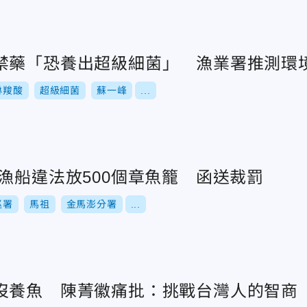
禁藥「恐養出超級細菌」 漁業署推測環
啉羧酸
超級細菌
蘇一峰
...
漁船違法放500個章魚籠 函送裁罰
巡署
馬祖
金馬澎分署
...
沒養魚 陳菁徽痛批：挑戰台灣人的智商