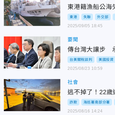
東港籍漁船公海
東港
失聯
外交部
2025/09/05 18:45
要聞
傳台灣大讓步 承
台美關稅談判
美國投資
2025/08/23 10:59
社會
逃不掉了！22
詐欺
海巡署南部分署
2025/08/16 14:24