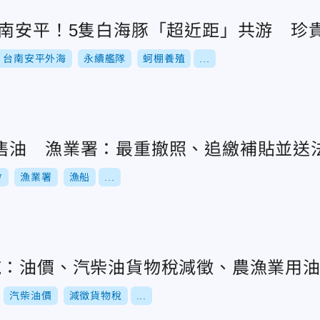
台南安平！5隻白海豚「超近距」共游 珍
台南安平外海
永續艦隊
蚵棚養殖
...
售油 漁業署：最重撤照、追繳補貼並送
會
漁業署
漁船
...
施：油價、汽柴油貨物稅減徵、農漁業用
汽柴油價
減徵貨物稅
...