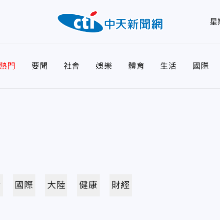
星
熱門
要聞
社會
娛樂
體育
生活
國際
活
國際
大陸
健康
財經