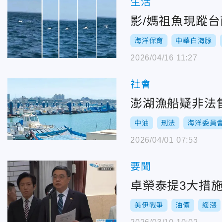
生活
影/媽祖魚現蹤
海洋保育
中華白海豚
2026/04/16 11:27
社會
澎湖漁船疑非法
中油
刑法
海洋委員
2026/04/01 07:53
要聞
卓榮泰提3大措
美伊戰爭
油價
緩漲