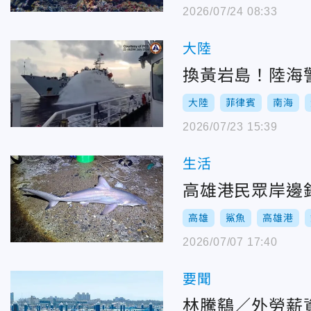
2026/07/24 08:33
大陸
換黃岩島！陸海
大陸
菲律賓
南海
2026/07/23 15:39
生活
高雄港民眾岸邊
高雄
鯊魚
高雄港
2026/07/07 17:40
要聞
林騰鷂／外勞薪