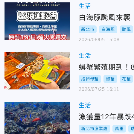
生活
白海豚颱風來襲！
新北市
白海豚
颱風
2026/08/05 15:08
生活
蟳蟹繁殖期到！8
抱卵母蟹
蟳蟹
花蟹
2026/07/25 16:11
生活
漁獲量12年暴
新北市漁業處
萬里