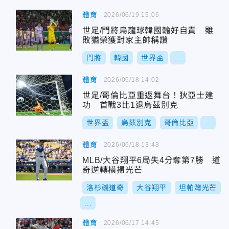
體育
2026/06/19 15:06
世足/門將烏龍球韓國輸好自責 雖
敗猶榮獲對家主帥稱讚
門將
韓國
世界盃
...
體育
2026/06/18 14:02
世足/哥倫比亞重返舞台！狄亞士建
功 首戰3比1退烏茲別克
世界盃
烏茲別克
哥倫比亞
...
體育
2026/06/18 13:43
MLB/大谷翔平6局失4分奪第7勝 道
奇逆轉橫掃光芒
洛杉磯道奇
大谷翔平
坦帕灣光芒
...
體育
2026/06/17 14:45