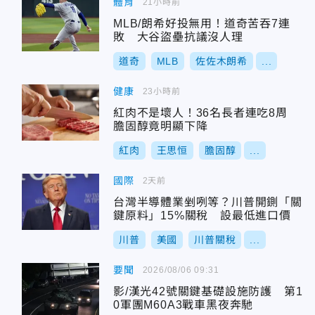
體育
21小時前
MLB/朗希好投無用！道奇苦吞7連
敗 大谷盜壘抗議沒人理
道奇
MLB
佐佐木朗希
...
健康
23小時前
紅肉不是壞人！36名長者連吃8周
膽固醇竟明顯下降
紅肉
王思恒
膽固醇
...
國際
2天前
台灣半導體業剉咧等？川普開鍘「關
鍵原料」15%關稅 設最低進口價
川普
美國
川普關稅
...
要聞
2026/08/06 09:31
影/漢光42號關鍵基礎設施防護 第1
0軍團M60A3戰車黑夜奔馳