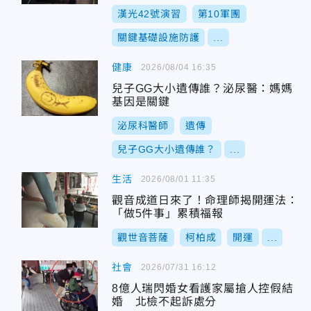
漢光42號演習
第10軍團
關鍵基礎設施防護
...
健康
2026/08/04 16:35
兒子GG大小遺傳誰？泌尿醫：媽媽
基因是關鍵
泌尿科醫師
遺傳
兒子GG大小遺傳誰？
...
生活
2026/08/01 11:35
觀音成道日來了！命理師揭開運法：
「做5件事」累積福報
觀世音菩薩
柯柏成
開運
...
社會
2026/07/31 16:12
8億人瑞閃婚女看護家屬搶人控假結
婚 北檢不起訴處分