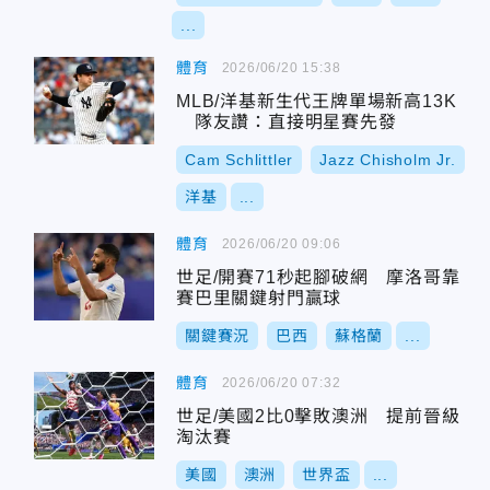
...
體育
2026/06/20 15:38
MLB/洋基新生代王牌單場新高13K
隊友讚：直接明星賽先發
Cam Schlittler
Jazz Chisholm Jr.
洋基
...
體育
2026/06/20 09:06
世足/開賽71秒起腳破網 摩洛哥靠
賽巴里關鍵射門贏球
關鍵賽況
巴西
蘇格蘭
...
體育
2026/06/20 07:32
世足/美國2比0擊敗澳洲 提前晉級
淘汰賽
美國
澳洲
世界盃
...