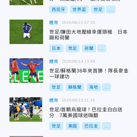
西班牙
世界盃
世足
...
體育
2026/06/15 07:55
世足/鎌田大地壓線幸運頭槌 日本
踢和荷蘭
日本
世足
荷蘭
...
體育
2026/06/14 13:09
世足/蘇格蘭36年來首勝！隊長麥金
一球建功
世足
蘇格蘭
海地
...
體育
2026/06/13 11:35
世足/首顆烏龍球！巴拉圭白白送
分 7萬美國球迷嗨翻
世足
美國
巴拉圭
...