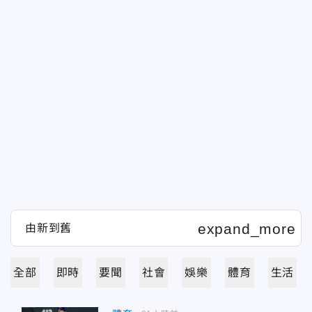
全部
即時
要聞
社會
娛樂
體育
生活