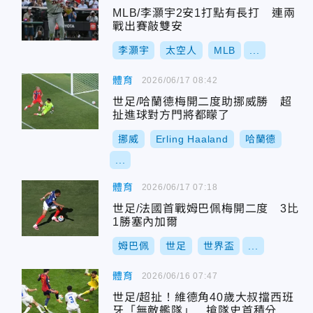
MLB/李灝宇2安1打點有長打 連兩
戰出賽敲雙安
李灝宇
太空人
MLB
...
體育
2026/06/17 08:42
世足/哈蘭德梅開二度助挪威勝 超
扯進球對方門將都矇了
挪威
Erling Haaland
哈蘭德
...
體育
2026/06/17 07:18
世足/法國首戰姆巴佩梅開二度 3比
1勝塞內加爾
姆巴佩
世足
世界盃
...
體育
2026/06/16 07:47
世足/超扯！維德角40歲大叔擋西班
牙「無敵艦隊」 搶隊史首積分