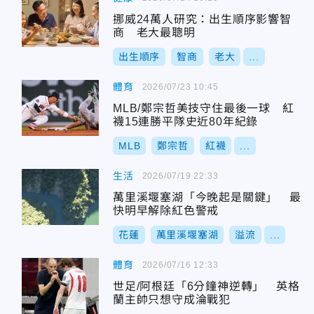
挪威24萬人研究：出生順序影響智
商 老大最聰明
出生順序
智商
老大
...
體育
2026/07/23 10:45
MLB/鄭宗哲美技守住最後一球 紅
襪15連勝平隊史近80年紀錄
MLB
鄭宗哲
紅襪
...
生活
2026/07/19 22:33
萬里溪堰塞湖「今晚起是關鍵」 最
快明早解除紅色警戒
花蓮
萬里溪堰塞湖
溢流
...
體育
2026/07/16 12:33
世足/阿根廷「6分鐘神逆轉」 英格
蘭主帥只想守成淪戰犯