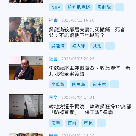
NBA
紐約尼克隊
馬刺隊
...
社會
2026/06/11 16:26
吳龍滿殺鄰居夫妻判死撤銷 死者
父：不能讓他下地獄嗎？
吳龍滿
殺人罪
死刑
...
社會
2026/06/05 20:26
李乾龍座車裝追蹤器、收恐嚇信 新
北地檢全案簽結
李乾龍
國民黨
副主席
...
國際
2026/06/04 17:01
韓地方選舉揭曉！執政黨狂掃12席卻
「輸掉首爾」 保守派5連霸
南韓
首爾
市長
...
2026/06/04 16:19