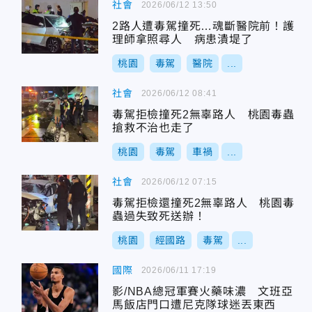
社會
2026/06/12 13:50
2路人遭毒駕撞死…魂斷醫院前！護
理師拿照尋人 病患潰堤了
桃園
毒駕
醫院
...
社會
2026/06/12 08:41
毒駕拒檢撞死2無辜路人 桃園毒蟲
搶救不治也走了
桃園
毒駕
車禍
...
社會
2026/06/12 07:15
毒駕拒檢還撞死2無辜路人 桃園毒
蟲過失致死送辦！
桃園
經國路
毒駕
...
國際
2026/06/11 17:19
影/NBA總冠軍賽火藥味濃 文班亞
馬飯店門口遭尼克隊球迷丟東西