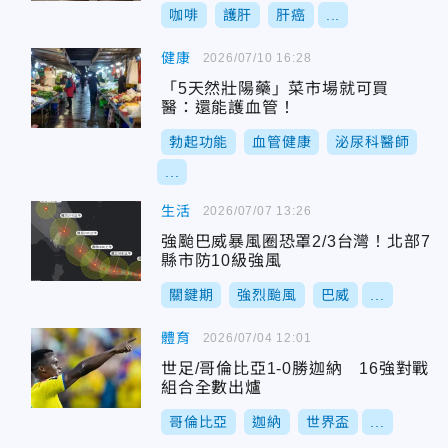
咖啡
護肝
肝癌
...
健康
2026/07/10 16:28
「5天然壯陽藥」菜市場就可買
醫：還能護血管！
勃起功能
血管健康
泌尿科醫師
...
生活
2026/07/07 13:26
強颱巴威暴風圈恐罩2/3台灣！北部7
縣市防10級強風
關鍵期
強烈颱風
巴威
...
體育
2026/07/04 12:01
世足/哥倫比亞1-0勝迦納 16強對戰
組合全數出爐
哥倫比亞
迦納
世界盃
...