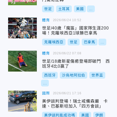
世足
土耳其
美國
...
體育
2026/06/24 10:52
世足/40歲「魔笛」國家隊生涯200
場！克羅埃西亞1球勝巴拿馬
克羅埃西亞
世足
巴拿馬
...
體育
2026/06/22 07:08
世足/18歲新星傷癒登場即破門 西
班牙4比0贏了
西班牙
沙烏地阿拉伯
世界盃
...
國際
2026/06/21 17:16
美伊談判登場！瑞士戒備森嚴 卡
達、巴基斯坦加入「四方會談」
美伊談判能成功嗎
美國
伊朗