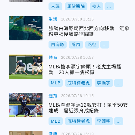
人瑞
馬偕醫院
搶人
...
生活
2026/07/30 13:15
強颱白海豚朝西北西方向移動 氣象
粉專揭後續路徑關鍵
白海豚
颱風
路徑
...
體育
2026/07/28 10:57
MLB/搶李灝宇鋒頭！老虎主場騷
動 20人抓一隻松鼠
MLB
底特律老虎
李灝宇
...
體育
2026/07/28 10:15
MLB/李灝宇連12戰安打！單季50安
達成 逼近張育成紀錄
MLB
底特律老虎
李灝宇
...
健康
2026/07/24 16:19