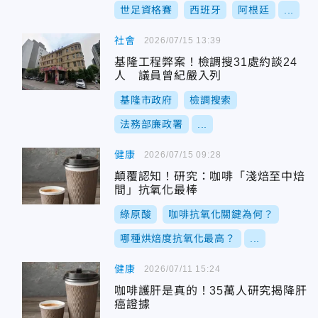
世足資格賽
西班牙
阿根廷
...
社會
2026/07/15 13:39
基隆工程弊案！檢調搜31處約談24
人 議員曾紀嚴入列
基隆市政府
檢調搜索
法務部廉政署
...
健康
2026/07/15 09:28
顛覆認知！研究：咖啡「淺焙至中焙
間」抗氧化最棒
綠原酸
咖啡抗氧化關鍵為何？
哪種烘焙度抗氧化最高？
...
健康
2026/07/11 15:24
咖啡護肝是真的！35萬人研究揭降肝
癌證據