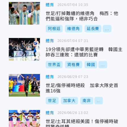
體育
2026/07/04 10:35
世足/打掉難纏的維德角 梅西：他
們能逼和強隊，絕非巧合
阿根廷
維德角
延長賽
...
體育
2026/07/04 07:31
19分領先卻遭中華男籃逆轉 韓國主
帥吞三連敗：遺憾的比賽
世界盃
資格賽
韓國
...
體育
2026/06/29 07:23
世足/傷停補時絕殺 加拿大隊史首
進16強
世足
加拿大
南非
...
體育
2026/06/26 13:02
世足/土耳其絕殺美國！傷停補時破
門驚奇逆轉