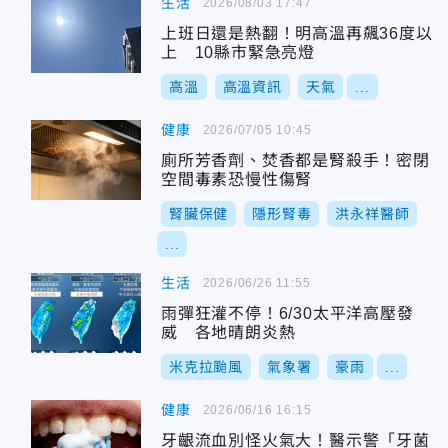
生活
2026/08/03 17:47
上班日還是熱翻！明高溫再飆36度以
上 10縣市緊急亮燈
高溫
高溫資訊
天氣
...
健康
2026/07/05 10:45
廁所芳香劑、焚香都是腎殺手！密閉
空間毒素恐慢性傷腎
腎臟保健
隱形腎毒
洪永祥醫師
...
生活
2026/06/26 11:55
雨彈狂灌不停！6/30太平洋高壓發
威 各地晴朗炎熱
米克拉颱風
氣象署
豪雨
...
健康
2026/06/16 16:15
牙齦流血別怪火氣大！醫示警「牙菌