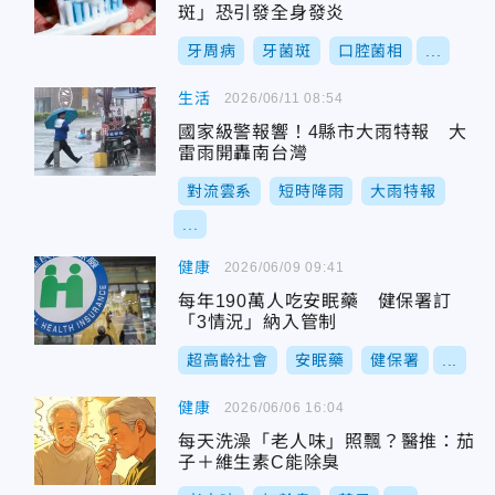
斑」恐引發全身發炎
牙周病
牙菌斑
口腔菌相
...
生活
2026/06/11 08:54
國家級警報響！4縣市大雨特報 大
雷雨開轟南台灣
對流雲系
短時降雨
大雨特報
...
健康
2026/06/09 09:41
每年190萬人吃安眠藥 健保署訂
「3情況」納入管制
超高齡社會
安眠藥
健保署
...
健康
2026/06/06 16:04
每天洗澡「老人味」照飄？醫推：茄
子＋維生素C能除臭