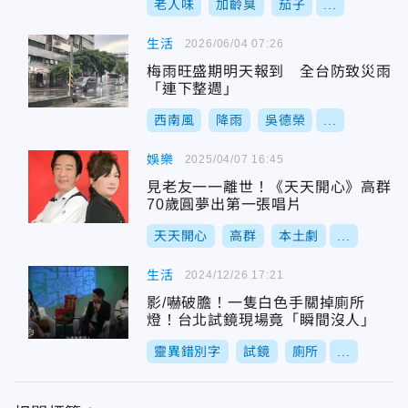
老人味
加齡臭
茄子
...
生活
2026/06/04 07:26
梅雨旺盛期明天報到 全台防致災雨
「連下整週」
西南風
降雨
吳德榮
...
娛樂
2025/04/07 16:45
見老友一一離世！《天天開心》高群
70歲圓夢出第一張唱片
天天開心
高群
本土劇
...
生活
2024/12/26 17:21
影/嚇破膽！一隻白色手關掉廁所
燈！台北試鏡現場竟「瞬間沒人」
靈異錯別字
試鏡
廁所
...