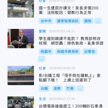
社會
2026/07/12 15:07
國一生遭罰抄課文！家長求償200
萬 法院駁回：管教行為正常
台中市
國家賠償訴訟
國賠
...
要聞
2026/07/01 08:21
學生遲到蹺課不能罰？ 教育部修改
校規 網怒轟：綠色執政、亂象保證
桃園市
桃園市教育局
記警告
...
社會
2026/06/18 08:49
影/台鐵工程「怪手倒在鐵軌上」差
點翻下橋！ 上課上班遲到了
台鐵
苗栗
竹南
...
生活
2026/06/17 17:49
台積電高雄廠趕工！200輛砂石車湧