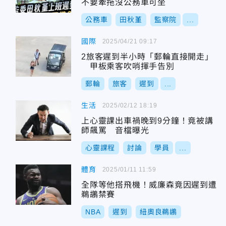
不要牽拖沒公務車可坐
公務車
田秋堇
監察院
...
國際
2025/04/21 09:17
2旅客遲到半小時「郵輪直接開走」
甲板乘客吹哨揮手告別
郵輪
旅客
遲到
...
生活
2025/02/12 18:19
上心靈課出車禍晚到9分鐘！竟被講
師飆罵 音檔曝光
心靈課程
討論
學員
...
體育
2025/01/11 11:59
全隊等他搭飛機！威廉森竟因遲到遭
鵜鶘禁賽
NBA
遲到
紐奧良鵜鶘