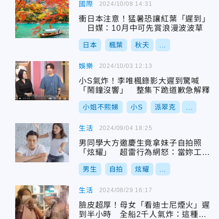
國際
2024/10/08 14:31
衝日本注意！猛暑恐讓紅葉「遲到」
日媒：10月中可先賞浪漫波波草
日本
楓葉
秋天
...
娛樂
2024/10/03 12:13
小S氣炸！李唯楓錄影大遲到驚喊
「鬧鐘沒響」 整集下跪道歉急解釋
小姐不熙娣
小S
派翠克
...
生活
2024/09/04 18:25
男同學大方邀慶生竟拿妹子自拍照
「炫耀」 超雷行為網怒：當妳工具
人？
男生
自拍
炫耀
...
生活
2024/08/29 16:17
臉皮超厚！母女「看迪士尼煙火」遲
到半小時 全船2千人氣炸：這種人