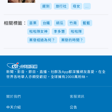
就該丟包
遲到
旅行社
母女
...
相關標籤：
苗栗
台鐵
胡瓜
竹南
籃籃
啦啦隊女神
李多慧
啦啦隊
案發經過為何？
案發的時間？
新聞、影音、節目、直播、社群及App都深獲網友喜愛，在全
世界各地華人亦頗受歡迎，全球擁有2000萬粉絲。
關於我們
客服資訊
中天介紹
公告