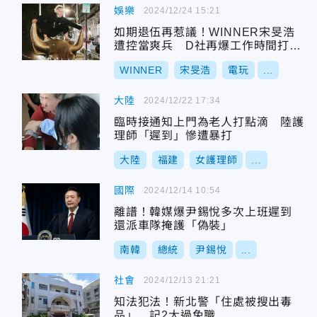
娛樂
2024/12/24 15:21
如期退伍再惹議！WINNER宋旻浩
遭控當爽兵 D社再爆工作時間打電
玩
WINNER
宋旻浩
電玩
...
大陸
2024/12/22 17:34
臨時接通知上門為老人打點滴 陸護
理師「遲到」慘遭暴打
大陸
福建
女護理師
...
國際
2024/12/14 10:54
離譜！韓媒爆尹錫悅多次上班遲到
還派車隊掩護「偽裝」
南韓
總統
尹錫悅
...
社會
2024/12/13 21:21
知法犯法！新北警「住處被搜出毒
品」 記2大過免職