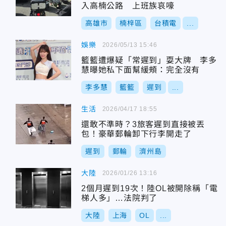
入高楠公路 上班族哀嚎
高雄市
楠梓區
台積電
...
娛樂
2026/05/13 15:46
籃籃遭爆疑「常遲到」耍大牌 李多
慧曝她私下面幫緩頰：完全沒有
李多慧
籃籃
遲到
...
生活
2026/04/17 18:55
還敢不準時？3旅客遲到直接被丟
包！豪華郵輪卸下行李開走了
遲到
郵輪
濟州島
大陸
2026/01/26 13:16
2個月遲到19次！陸OL被開除稱「電
梯人多」…法院判了
大陸
上海
OL
...