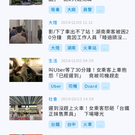
吸毒
大麻
員警
...
大陸
2024/11/05 11:11
影/下了車出不了站！湖南乘客被困2
0分鐘 竟因工作人員「睡過頭沒開
門」
大陸
湖南
火車站
...
生活
2024/11/02 09:29
叫Uber等了30分鐘！女乘客上車抱
怨「已經遲到」 竟被司機趕走
Uber
司機
Dcard
...
社會
2024/10/13 14:58
遲到沒趕上火車！女乘客怒砸「台鐵
正妹售票員」 下場曝光
台鐵
台中
火車
...