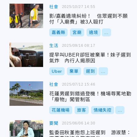
社會
2025/10/27 14:55
影/嘉義遶境糾紛！ 信眾遲到不願
付「入廟費」被3人毆打
嘉義縣
宮廟
遶境
...
生活
2025/09/16 08:17
提早叫UBER卻狂被棄單！妹子遲到
氣炸 內行人揭原因
Uber
棄單
遲到
...
社會
2025/07/12 15:46
花蓮男遲到錯過登機！機場辱罵地勤
「廢物」闖管制區
花蓮機場
旅客
情緒失控
...
要聞
2025/06/06 14:30
監委田秋堇抱怨上班遲到 游淑慧：