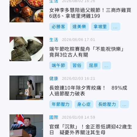
生活
2026/08/02 16:26
女神李多慧陪過父親節！三商炸雞買
6送6、拿坡里烤雞199
必勝客
達美樂
拿坡里
...
生活
2026/06/06 17:01
端午節吃粽賽龍舟「不能祝快樂」
竟與3位古人有關
端午節
習俗
屈原
...
健康
2026/02/03 16:21
長媳連10年除夕胃絞痛！ 89%成
人過節壓力破表
年節壓力
身心症
長媳壓力
...
國際
2026/01/08 14:59
官媒「沉默」！金正恩低調迎42歲生
日 疑憂外界關注其生母