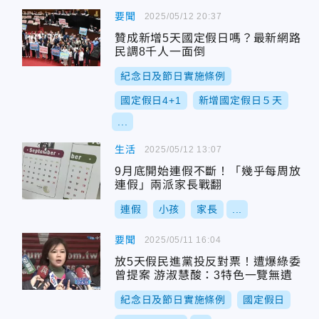
要聞
2025/05/12 20:37
贊成新增5天國定假日嗎？最新網路
民調8千人一面倒
紀念日及節日實施條例
國定假日4+1
新增國定假日５天
...
生活
2025/05/12 13:07
9月底開始連假不斷！「幾乎每周放
連假」兩派家長戰翻
連假
小孩
家長
...
要聞
2025/05/11 16:04
放5天假民進黨投反對票！遭爆綠委
曾提案 游淑慧酸：3特色一覽無遺
紀念日及節日實施條例
國定假日