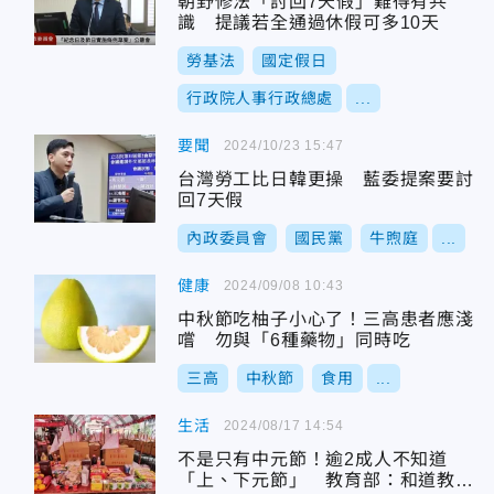
朝野修法「討回7天假」難得有共
識 提議若全通過休假可多10天
勞基法
國定假日
行政院人事行政總處
...
要聞
2024/10/23 15:47
台灣勞工比日韓更操 藍委提案要討
回7天假
內政委員會
國民黨
牛煦庭
...
健康
2024/09/08 10:43
中秋節吃柚子小心了！三高患者應淺
嚐 勿與「6種藥物」同時吃
三高
中秋節
食用
...
生活
2024/08/17 14:54
不是只有中元節！逾2成人不知道
「上、下元節」 教育部：和道教有