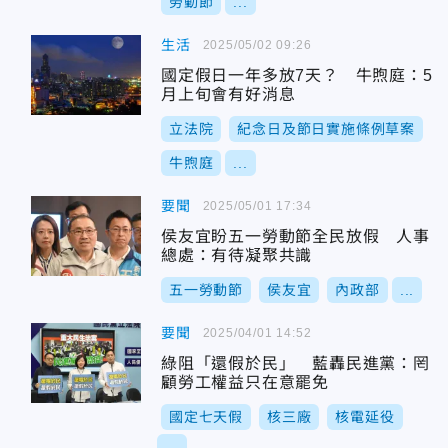
勞動節
...
生活
2025/05/02 09:26
國定假日一年多放7天？ 牛煦庭：5
月上旬會有好消息
立法院
紀念日及節日實施條例草案
牛煦庭
...
要聞
2025/05/01 17:34
侯友宜盼五一勞動節全民放假 人事
總處：有待凝聚共識
五一勞動節
侯友宜
內政部
...
要聞
2025/04/01 14:52
綠阻「還假於民」 藍轟民進黨：罔
顧勞工權益只在意罷免
國定七天假
核三廠
核電延役
...