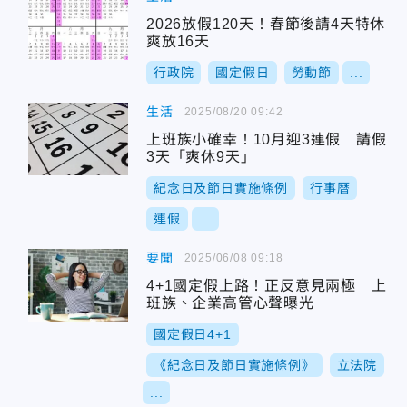
2026放假120天！春節後請4天特休
爽放16天
行政院
國定假日
勞動節
...
生活
2025/08/20 09:42
上班族小確幸！10月迎3連假 請假
3天「爽休9天」
紀念日及節日實施條例
行事曆
連假
...
要聞
2025/06/08 09:18
4+1國定假上路！正反意見兩極 上
班族、企業高管心聲曝光
國定假日4+1
《紀念日及節日實施條例》
立法院
...