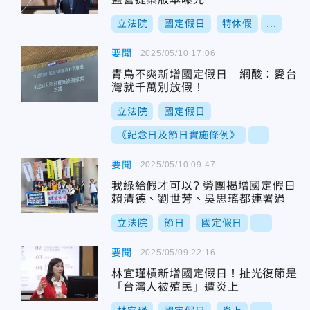
立法院
國定假日
特休假
...
要聞
2025/05/10 17:06
青鳥不爽新增國定假日 網酸：愛台
灣就千萬別放假！
立法院
國定假日
《紀念日及節日實施條例》
...
要聞
2025/05/10 09:47
我綠給假才可以? 勞團揭增國定假日
賴清德、劉世芳、吳思瑤都連署過
立法院
節日
國定假日
...
要聞
2025/05/09 22:16
林宜瑾槓新增國定假日！扯光復節是
「台灣人被殖民」遭炎上