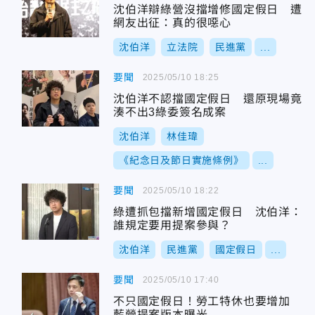
沈伯洋辯綠營沒擋增修國定假日 遭
網友出征：真的很噁心
沈伯洋
立法院
民進黨
...
要聞
2025/05/10 18:25
沈伯洋不認擋國定假日 還原現場竟
湊不出3綠委簽名成案
沈伯洋
林佳瑋
《紀念日及節日實施條例》
...
要聞
2025/05/10 18:22
綠遭抓包擋新增國定假日 沈伯洋：
誰規定要用提案參與？
沈伯洋
民進黨
國定假日
...
要聞
2025/05/10 17:40
不只國定假日！勞工特休也要增加
藍營提案版本曝光