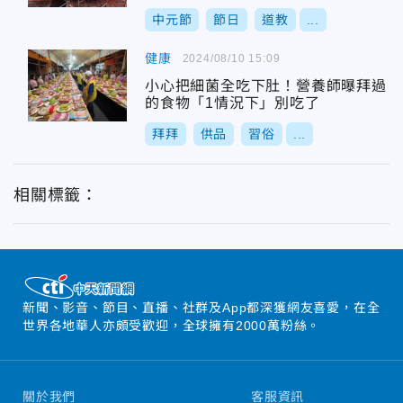
關
中元節
節日
道教
...
健康
2024/08/10 15:09
小心把細菌全吃下肚！營養師曝拜過
的食物「1情況下」別吃了
拜拜
供品
習俗
...
相關標籤：
新聞、影音、節目、直播、社群及App都深獲網友喜愛，在全
世界各地華人亦頗受歡迎，全球擁有2000萬粉絲。
關於我們
客服資訊