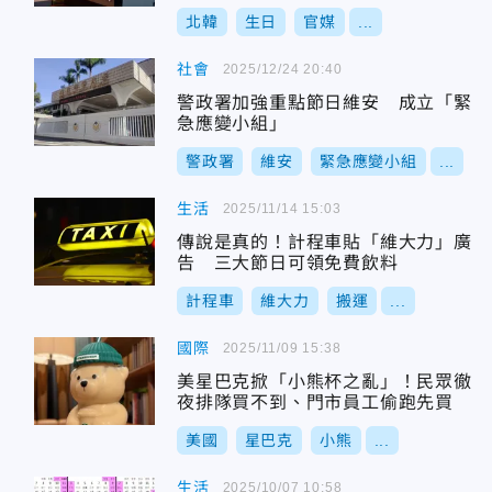
北韓
生日
官媒
...
社會
2025/12/24 20:40
警政署加強重點節日維安 成立「緊
急應變小組」
警政署
維安
緊急應變小組
...
生活
2025/11/14 15:03
傳說是真的！計程車貼「維大力」廣
告 三大節日可領免費飲料
計程車
維大力
搬運
...
國際
2025/11/09 15:38
美星巴克掀「小熊杯之亂」！民眾徹
夜排隊買不到、門市員工偷跑先買
美國
星巴克
小熊
...
生活
2025/10/07 10:58