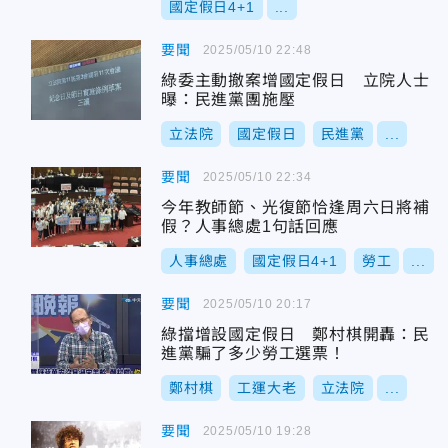
國定假日4+1
...
要聞
2025/05/10 22:48
綠委主動撤案增國定假日 立院人士
曝：民進黨團施壓
立法院
國定假日
民進黨
...
要聞
2025/05/10 22:34
今年教師節、光復節恰逢周六日將補
假？人事總處1句話回應
人事總處
國定假日4+1
勞工
...
要聞
2025/05/10 20:17
綠擋增設國定假日 鄭村棋開轟：民
進黨騙了多少勞工選票！
鄭村棋
工運大老
立法院
...
要聞
2025/05/10 19:28