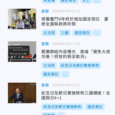
林宜瑾
國定假日
炎上
...
要聞
2025/05/09 21:13
勞團奮鬥9年終於增加國定假日 憂
綠全面執政將砍假
立法院
三讀
國定假日
...
要聞
2025/05/09 17:26
罷團群組內容曝光 竟嗆「罷免大成
功後！把放的假全取消」
立法院
紀念日及節日實施條例
國定假日
...
要聞
2025/05/09 16:57
紀念日及節日實施條例三讀通過！全
國假日4+1
紀念日及節日實施條例
國定假日