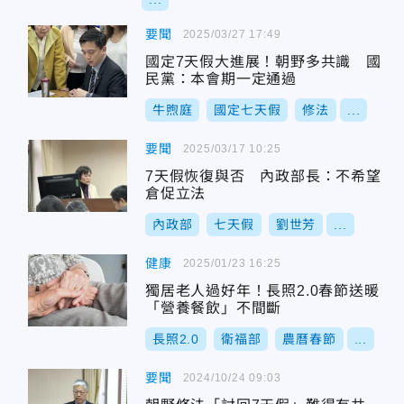
要聞
2025/03/27 17:49
國定7天假大進展！朝野多共識 國
民黨：本會期一定通過
牛煦庭
國定七天假
修法
...
要聞
2025/03/17 10:25
7天假恢復與否 內政部長：不希望
倉促立法
內政部
七天假
劉世芳
...
健康
2025/01/23 16:25
獨居老人過好年！長照2.0春節送暖
「營養餐飲」不間斷
長照2.0
衛福部
農曆春節
...
要聞
2024/10/24 09:03