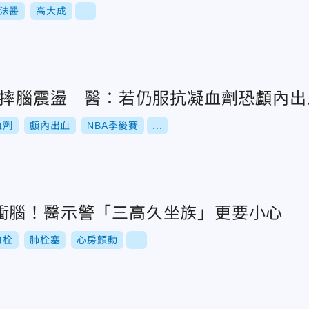
法醫
高大成
...
馬重摔腦震盪 醫：若仍服抗凝血劑恐顱內出
血劑
顱內出血
NBA季後賽
...
衝腦！醫示警「三高久坐族」更要小心
血栓
肺栓塞
心房顫動
...