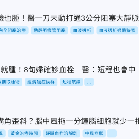
臉也腫！醫一刀未動打通3公分阻塞大靜
完全阻塞治療
動靜脈瘻管阻塞
血液透析
血液透析通路狹窄
腳就腫！8旬婦確診血栓 醫：短程也會中
微創取栓術
經濟艙症候群
短程航線
...
嘴角歪斜？腦中風拖一分鐘腦細胞就少一
風
黃金治療時間
靜脈血栓溶解劑
中風症狀
...