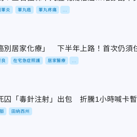
副睪炎
睪丸癌
睪丸疼痛
...
癌別居家化療」 下半年上路！首次仍須
崇良
在宅急症照護
居家醫療
...
死囚「毒針注射」出包 折騰1小時喊卡
脈
田納西州