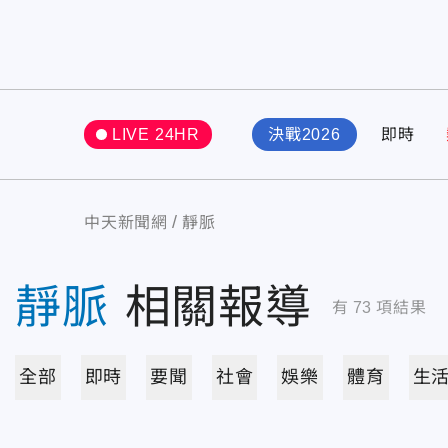
LIVE 24HR
決戰2026
即時
中天新聞網
靜脈
靜脈
相關報導
有
73
項結果
全部
即時
要聞
社會
娛樂
體育
生