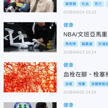
腸胃鏡
吐血
死亡
2026/04/24 15:10
健康
NBA/文班亞
馬刺隊
腦震盪
抗凝
2026/04/23 10:14
健康
血栓在腳、栓塞
血栓
栓塞
深層靜脈
2026/04/20 14:26
健康