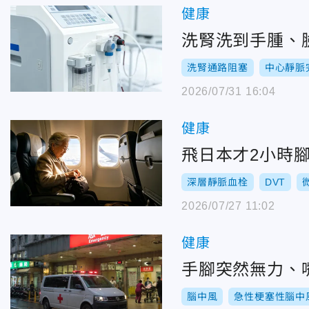
健康
洗腎洗到手腫、
洗腎通路阻塞
中心靜脈
2026/07/31 16:04
健康
飛日本才2小時
深層靜脈血栓
DVT
2026/07/27 11:02
健康
手腳突然無力、
腦中風
急性梗塞性腦中