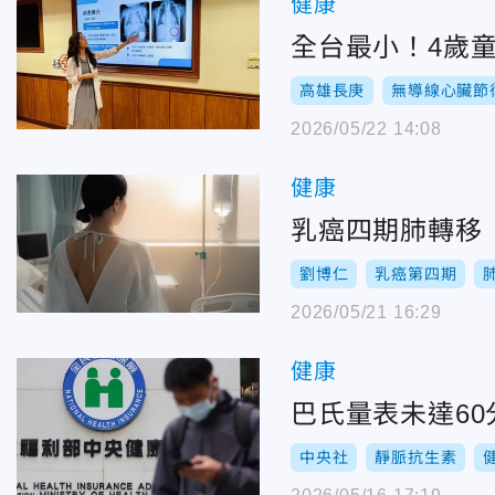
健康
全台最小！4歲童
高雄長庚
無導線心臟節
2026/05/22 14:08
健康
乳癌四期肺轉移「
劉博仁
乳癌第四期
2026/05/21 16:29
健康
巴氏量表未達6
中央社
靜脈抗生素