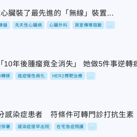
心臟裝了最先進的「無線」裝置...
律器
先天性心臟病
心臟外科
房室傳導阻斷
...
10年後腫瘤竟全消失」 她做5件事逆轉
肺轉移
癌症慢性病化
HER2標靶治療
...
0分感染症患者 符條件可轉門診打抗生素
健保署
感染症提早出院
在宅急症照護
...