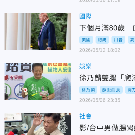
2026/05/16 17:19
國際
下個月滿80歲
美國
總統
川普
高
2026/05/12 18:02
娛樂
徐乃麟雙腿「爬
徐乃麟
靜脈曲張
開
2026/05/06 23:35
社會
影/台中男做腸