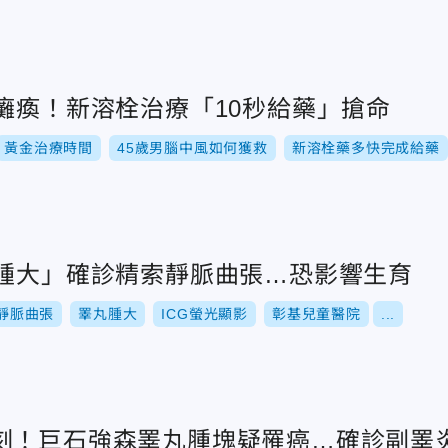
癱瘓！新溶栓治療「10秒給藥」搶命
黃金治療時間
45歲男腦中風如何獲救
新溶栓藥多快完成給藥
丸腫大」確診精索靜脈曲張…恐影響生育
靜脈曲張
睪丸腫大
ICG螢光顯影
彰基兒童醫院
...
刻！巨石強森睪丸腫塊疑罹癌…確診副睪