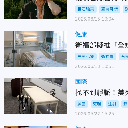
巨石強森
睪丸腫塊
2026/06/15 10:04
健康
衛福部擬推「全
居家化療
衛福部
石
2026/06/13 10:51
國際
找不到靜脈！美
美國
死刑
注射
靜
2026/05/22 15:25