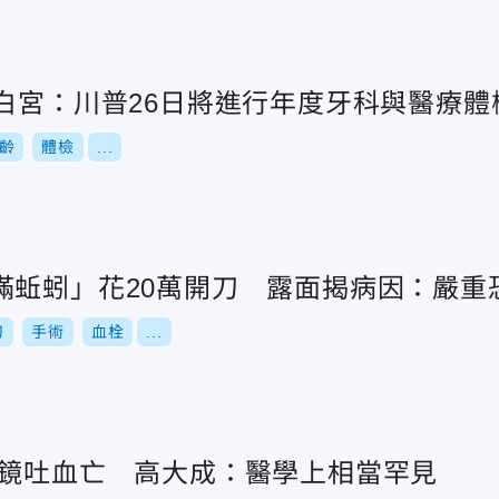
 白宮：川普26日將進行年度牙科與醫療體
齡
體檢
...
滿蚯蚓」花20萬開刀 露面揭病因：嚴重
刀
手術
血栓
...
胃鏡吐血亡 高大成：醫學上相當罕見