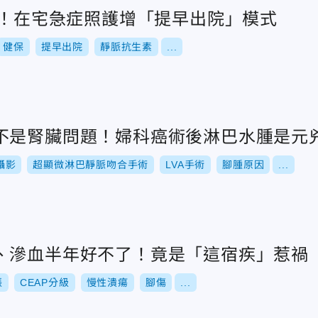
萬！在宅急症照護增「提早出院」模式
健保
提早出院
靜脈抗生素
...
不是腎臟問題！婦科癌術後淋巴水腫是元
攝影
超顯微淋巴靜脈吻合手術
LVA手術
腳腫原因
...
、滲血半年好不了！竟是「這宿疾」惹禍
張
CEAP分級
慢性潰瘍
腳傷
...