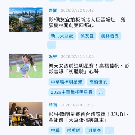
要聞
2026/07/22 09:48
影/侯友宜拍板新北大巨蛋場址 落
腳樹林開創第四都心
新北大巨蛋
侯友宜
樹林機五
...
娛樂
2026/07/21 16:06
樂天女孩前進明星賽！高橋佳帆、彭
彭羞曝「初體驗」心聲
中華職棒明星賽
高橋佳帆
2026中華職棒明星賽
...
體育
2026/07/20 15:36
影/中職明星賽首合體應援！JJUBI、
金娜妍「大巨蛋搞笑飆車」
中職
啦啦隊
明星賽
...