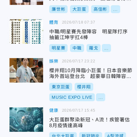
聲
廉世彬
大巨蛋
高佳彬
...
體育
2026/07/18 07:37
中職/明星賽先發陣容 明星隊打序
抽籤江坤宇扛4棒
明星賽
中職
羅戈
...
娛樂
2026/07/17 23:22
櫻井翔10月降臨小巨蛋！日本音樂節
海外首站登台北 超豪華日韓陣容公
開
東京巨蛋
櫻井翔
MUSIC EXPO LIVE
...
健康
2026/07/17 15:45
大巨蛋群聚染新冠、A流！疾管署估
8月疫情達高峰
台北大巨蛋
新冠肺炎
A型流感