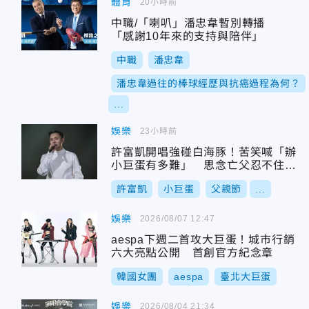
體育
20小時前
中職/「喇叭」潘忠韋暫別轉播
「感謝10年來的支持與陪伴」
中職
潘忠韋
潘忠韋過往的棒球經歷與抗癌過程為何？
...
娛樂
23小時前
許富凱開唱強碰白海豚！苦笑喊「辦
小巨蛋有多難」 思念亡父忍不住淚
崩
許富凱
小巨蛋
父親節
...
娛樂
2026/08/07 12:47
aespa下週二首攻大巨蛋！城市行銷
六大亮點公開 首創官方紀念章
韓國女團
aespa
臺北大巨蛋
娛樂
2026/08/04 21:34