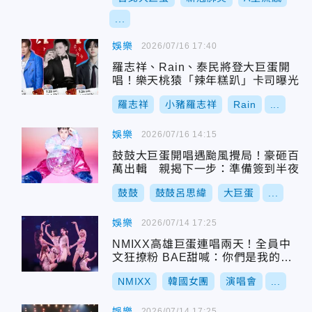
...
娛樂
2026/07/16 17:40
羅志祥、Rain、泰民將登大巨蛋開
唱！樂天桃猿「辣年糕趴」卡司曝光
羅志祥
小豬羅志祥
Rain
...
娛樂
2026/07/16 14:15
鼓鼓大巨蛋開唱遇颱風攪局！豪砸百
萬出輯 親揭下一步：準備簽到半夜
鼓鼓
鼓鼓呂思緯
大巨蛋
...
娛樂
2026/07/14 17:25
NMIXX高雄巨蛋連唱兩天！全員中
文狂撩粉 BAE甜喊：你們是我的寶B
AE～
NMIXX
韓國女團
演唱會
...
娛樂
2026/07/14 17:25