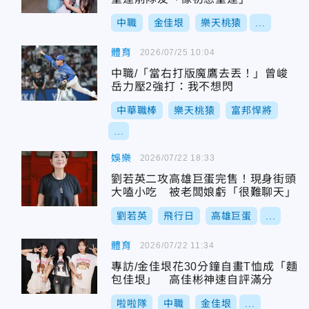
中職
金佳垠
樂天桃猿
...
體育
2026/07/25 10:04
中職/「當右打版魔鷹去丟！」曾峻
岳力壓2強打：我不想閃
中華職棒
樂天桃猿
富邦悍將
...
娛樂
2026/07/22 18:33
劉若英二攻高雄巨蛋完售！現身街頭
大嗑小吃 被老闆娘虧「很難聊天」
劉若英
飛行日
高雄巨蛋
...
體育
2026/07/22 11:34
專訪/金佳垠花30分鐘自畫T恤成「麵
包佳垠」 高佳彬神速自評滿分
啦啦隊
中職
金佳垠
...