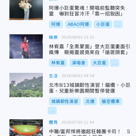
阿爆小巨蛋驚魂！開唱前監聽突失
靈 嚇到狂冒冷汗「靠一招脫困」
阿爆
ABAO阿爆
小巨蛋
...
娛樂
2026/08/04 15:31
林宥嘉「全黑蒙面」登大巨蛋畫面引
瘋傳 親揭靈感竟來自「搶匪頭套」
林宥嘉
演唱會
大巨蛋
...
生活
2026/08/01 09:58
北市8/13城鎮韌性演習！貓纜、小巨
蛋、兒童新樂園期間暫停營運
城鎮韌性演習
北捷
貓空纜車
...
體育
2026/07/30 11:34
中職/富邦悍將邀超狂韓團卡司！ S