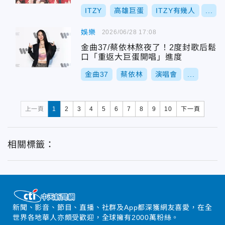
ITZY
高雄巨蛋
ITZY有幾人
...
娛樂
2026/06/28 17:08
金曲37/蔡依林熬夜了！2度封歌后鬆
口「重返大巨蛋開唱」進度
金曲37
蔡依林
演唱會
...
上一頁
1
2
3
4
5
6
7
8
9
10
下一頁
相關標籤：
新聞、影音、節目、直播、社群及App都深獲網友喜愛，在全
世界各地華人亦頗受歡迎，全球擁有2000萬粉絲。