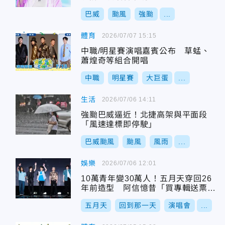
巴威
颱風
強颱
...
體育
2026/07/07 15:15
中職/明星賽演唱嘉賓公布 草蜢、
蕭煌奇等組合開唱
中職
明星賽
大巨蛋
...
生活
2026/07/06 14:11
強颱巴威逼近！北捷高架與平面段
「風速達標即停駛」
巴威颱風
颱風
風雨
...
娛樂
2026/07/06 12:01
10萬青年變30萬人！五月天穿回26
年前造型 阿信憶昔「買專輯送票」
辛酸
五月天
回到那一天
演唱會
...