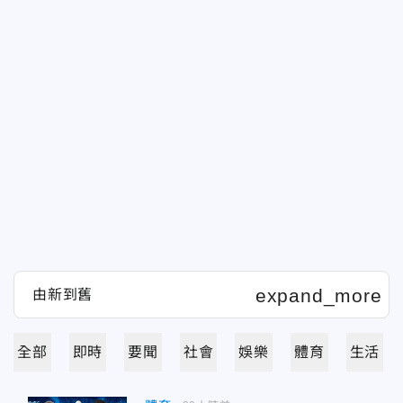
全部
即時
要聞
社會
娛樂
體育
生活