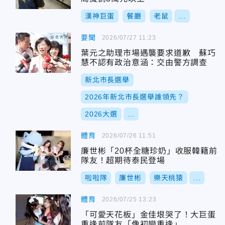
漢神巨蛋
餐廳
老鼠
...
要聞
2026/07/27 11:23
葉元之助理市場遇襲要求道歉 蘇巧
慧不認有政治意涵：交由警方調查
新北市長選舉
2026年新北市長選舉誰領先？
2026大選
...
體育
2026/07/26 11:51
廉世彬「20杯全糖珍奶」收服韓籍前
隊友！超期待泰民登場
啦啦隊
廉世彬
樂天桃猿
...
體育
2026/07/25 13:23
「可愛天花板」金佳垠哭了！大巨蛋
重逢前隊友「像初戀重逢」