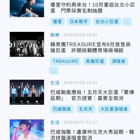
優里守約再來台！10月重返台北小巨
蛋 門票採實名制抽選
優里
日本歌手
台北小巨蛋
...
娛樂
2026/07/09 18:50
韓男團TREASURE宣布9月首登高
雄巨蛋 許願挑戰體育場級場館
TREASURE
高雄巨蛋
演唱會
...
生活
2026/07/08 19:40
巴威颱風攪局！五月天大巨蛋「驚傳
延期」 官方證實：嘉賓全取消
巴威颱風
五月天
大巨蛋演唱會
生活
2026/07/07 22:37
巴威強襲！盧廣仲北流大秀延期、韓
流拼盤演唱會取消