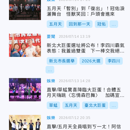
五月天「暫別」到「復出」！冠佑淚
灑舞台 怪獸笑回：戶頭會進來
五月天
回到那一天
冠佑
...
要聞
2026/07/14 13:19
新北大巨蛋選址將公布！李四川霸氣
表態：我蓋過雙蛋 下一棒交我絕對
蓋好
新北市長選舉
2026大選
李四川
...
娛樂
2026/07/13 14:28
直擊/草蜢驚喜降臨大巨蛋！合體五
月天嗨跳〈忘情森巴舞〉 加碼宣布
明年來台開唱
草蜢
五月天
臺北大巨蛋
...
娛樂
2026/07/12 20:35
直擊/五月天全員唱到ㄎ一ㄤ！阿信