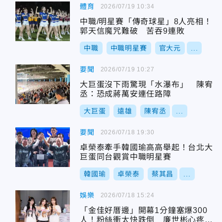
體育
2026/07/19 10:34
中職/明星賽「傳奇球星」8人亮相！
郭天信魔咒難破 苦吞9連敗
中職
中職明星賽
官大元
...
要聞
2026/07/19 10:27
大巨蛋沒下雨驚現「水瀑布」 陳宥
丞：恐成蔣萬安連任路障
大巨蛋
遠雄
陳宥丞
...
要聞
2026/07/18 19:30
卓榮泰牽手韓國瑜高高舉起！台北大
巨蛋同台觀賞中職明星賽
韓國瑜
卓榮泰
蔡其昌
...
娛樂
2026/07/18 15:24
「金佳好厝邊」開幕1分鐘塞爆300
人！粉絲衝太快跌倒 廉世彬心疼發