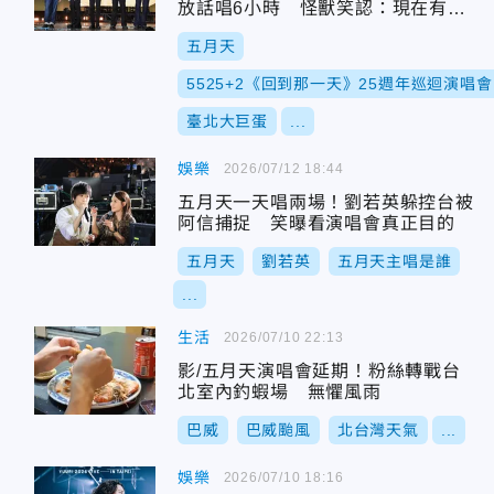
放話唱6小時 怪獸笑認：現在有點
暈
五月天
5525+2《回到那一天》25週年巡迴演唱會
臺北大巨蛋
...
娛樂
2026/07/12 18:44
五月天一天唱兩場！劉若英躲控台被
阿信捕捉 笑曝看演唱會真正目的
五月天
劉若英
五月天主唱是誰
...
生活
2026/07/10 22:13
影/五月天演唱會延期！粉絲轉戰台
北室內釣蝦場 無懼風雨
巴威
巴威颱風
北台灣天氣
...
娛樂
2026/07/10 18:16