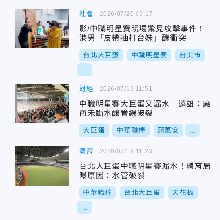
社會
2026/07/20 09:17
影/中職明星賽現場驚見攻擊事件！
港男「皮帶抽打台妹」釀衝突
台北大巨蛋
中職明星賽
台北市
...
財經
2026/07/19 11:51
中職明星賽大巨蛋又漏水 遠雄：廠
商未斷水釀管線破裂
大巨蛋
中華職棒
蔣萬安
...
體育
2026/07/19 11:23
台北大巨蛋中職明星賽漏水！體育局
曝原因：水管破裂
中華職棒
台北大巨蛋
天花板
...