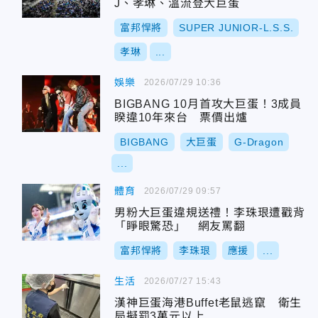
J、孝琳、溫流登大巨蛋
富邦悍將
SUPER JUNIOR-L.S.S.
孝琳
...
娛樂
2026/07/29 10:36
BIGBANG 10月首攻大巨蛋！3成員
睽違10年來台 票價出爐
BIGBANG
大巨蛋
G-Dragon
...
體育
2026/07/29 09:57
男粉大巨蛋違規送禮！李珠珢遭戳背
「睜眼驚恐」 網友罵翻
富邦悍將
李珠珢
應援
...
生活
2026/07/27 15:43
漢神巨蛋海港Buffet老鼠逃竄 衛生
局擬罰3萬元以上