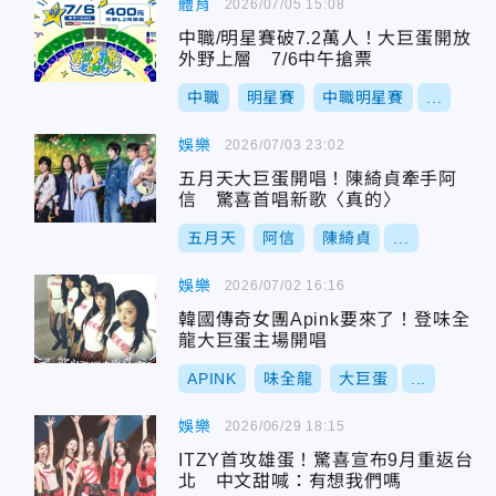
體育
2026/07/05 15:08
中職/明星賽破7.2萬人！大巨蛋開放
外野上層 7/6中午搶票
中職
明星賽
中職明星賽
...
娛樂
2026/07/03 23:02
五月天大巨蛋開唱！陳綺貞牽手阿
信 驚喜首唱新歌〈真的〉
五月天
阿信
陳綺貞
...
娛樂
2026/07/02 16:16
韓國傳奇女團Apink要來了！登味全
龍大巨蛋主場開唱
APINK
味全龍
大巨蛋
...
娛樂
2026/06/29 18:15
ITZY首攻雄蛋！驚喜宣布9月重返台
北 中文甜喊：有想我們嗎