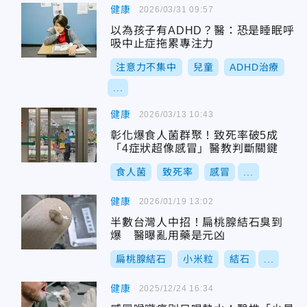
健康
2026/03/31 09:57
以為孩子有ADHD？醫：恐是睡眠呼
吸中止症拖累專注力
注意力不集中
兒童
ADHD治療
...
健康
2026/03/13 10:43
彰化爆食人菌群聚！致死率破5成
「4症狀超像感冒」醫教判斷關鍵
食人菌
致死率
感冒
...
健康
2026/01/19 13:02
半數台灣人中招！扁桃腺結石臭到
爆 醫曝亂用藥是元凶
扁桃腺結石
小米粒
結石
...
健康
2025/12/24 16:34