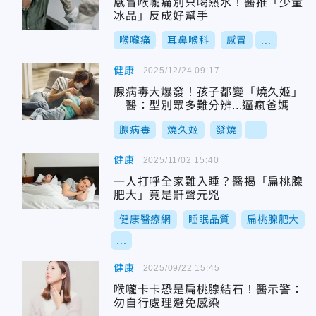
感冒喉嚨痛別只喝熱水！醫推「少量
冰品」反成好幫手
喉嚨痛
耳鼻喉科
感冒
...
健康
2025/12/24 09:17
腺病毒大爆發！孩子都變「燒久姬」
醫：型別眾多難分辨...逼瘋爸媽
腺病毒
燒久姬
發燒
...
健康
2025/11/02 15:40
一人打呼全家難入睡？醫揭「扁桃腺
肥大」竟是鼾聲元兇
健康醫療網
睡眠品質
扁桃腺肥大
...
健康
2025/09/22 15:45
喉嚨卡卡恐是扁桃腺結石！醫示警：
勿自行處理避免感染