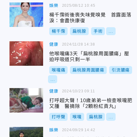
娛樂
2025/08/12 10:45
楊千霈術後喪失味覺嗅覺 首露面落
淚：會盡快康復
楊千霈
扁桃腺
手術
...
健康
2024/11/28 14:38
他喉嚨痛3天「扁桃腺周圍膿瘍」壓
迫呼吸道只剩一半
喉嚨痛
扁桃腺周圍膿瘍
引流膿瘍
...
健康
2024/10/23 09:11
打呼超大聲！10歲弟弟一檢查喉嚨肥
又腫 醫摘除「2顆粉紅貢丸」
打呼聲
喉嚨
扁桃腺
...
娛樂
2024/09/29 14:42