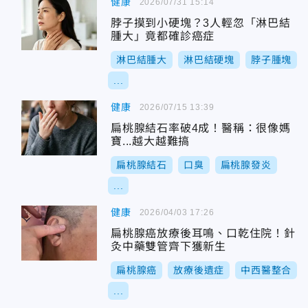
健康
2026/07/31 15:14
脖子摸到小硬塊？3人輕忽「淋巴結
腫大」竟都確診癌症
淋巴結腫大
淋巴結硬塊
脖子腫塊
...
健康
2026/07/15 13:39
扁桃腺結石率破4成！醫稱：很像媽
寶...越大越難搞
扁桃腺結石
口臭
扁桃腺發炎
...
健康
2026/04/03 17:26
扁桃腺癌放療後耳鳴、口乾住院！針
灸中藥雙管齊下獲新生
扁桃腺癌
放療後遺症
中西醫整合
...