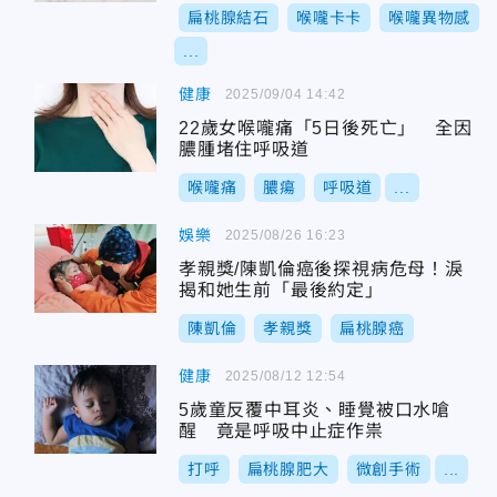
扁桃腺結石
喉嚨卡卡
喉嚨異物感
...
健康
2025/09/04 14:42
22歲女喉嚨痛「5日後死亡」 全因
膿腫堵住呼吸道
喉嚨痛
膿瘍
呼吸道
...
娛樂
2025/08/26 16:23
孝親獎/陳凱倫癌後探視病危母！淚
揭和她生前「最後約定」
陳凱倫
孝親獎
扁桃腺癌
健康
2025/08/12 12:54
5歲童反覆中耳炎、睡覺被口水嗆
醒 竟是呼吸中止症作祟
打呼
扁桃腺肥大
微創手術
...