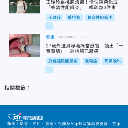
王瑞玲扁桃腺潰瘍！慘住院惡化成
「蜂窩性組織炎」 嘆疏忽3件事
王瑞玲
扁桃腺
蜂窩性組織炎
...
健康
2024/08/07 12:27
27歲外送員喉嚨痛當感冒！抽出「一
管黃膿」 扁桃腺已膿瘍
扁桃腺周圍膿瘍
喉嚨痛
耳鼻喉科
...
相關標籤：
新聞、影音、節目、直播、社群及App都深獲網友喜愛，在全