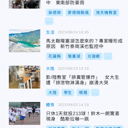
中 東南部防豪雨
吳德榮
麥德姆颱風
洩天機教室
...
生活
2025/09/24 16:45
馬太鞍堰塞湖怎麼來的？專家曝形成
原因 新竹泰崗溪也監控中
花蓮縣
堰塞湖
光復鄉
...
大陸
2025/09/10 10:18
影/陸教室「排糞管爆炸」 女大生
遭「排泄物淋滿身」崩潰大哭
大陸
學生
噴濺
...
體育
2025/09/03 14:20
只休1天就投213球！鈴木一朗驚喜
現身 酷斯拉嚇一跳