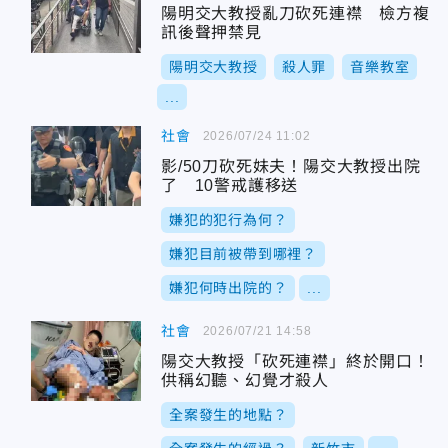
陽明交大教授亂刀砍死連襟 檢方複
訊後聲押禁見
陽明交大教授
殺人罪
音樂教室
...
社會
2026/07/24 11:02
影/50刀砍死妹夫！陽交大教授出院
了 10警戒護移送
嫌犯的犯行為何？
嫌犯目前被帶到哪裡？
嫌犯何時出院的？
...
社會
2026/07/21 14:58
陽交大教授「砍死連襟」終於開口！
供稱幻聽、幻覺才殺人
全案發生的地點？