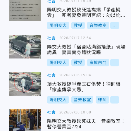
社會
2026/07/17 19:49
陽明交大教授砍死連襟爆「爭產疑
雲」 死者妻發聲明否認：勿以訛傳
訛！
陽明交大
教授
音樂教室
...
社會
2026/07/17 12:54
陽交大教授「宿舍貼滿錫箔紙」現場
詭異 妻真實身體狀況曝
陽明交大
教授
家族內鬥
...
社會
2026/07/16 15:04
頂大教授疑爭產玉石俱焚！律師曝
「家產傳承大忌」
陽明交大
音樂教室
律師
...
社會
2026/07/16 10:08
陽明交大教授砍死妹夫 音樂教室：
暫停營業至7/24