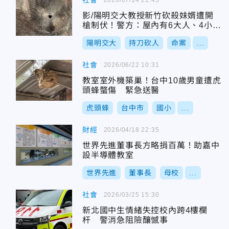
社會
影/陽明交大教授新竹砍殺妹婿遭開
槍制伏！警方：屋內有6大人、4小孩
受困
陽明交大
持刀砍人
命案
...
社會
2026/06/22 10:31
教室室外機築巢！台中10歲男童遭虎
頭蜂螫傷 緊急送醫
虎頭蜂
台中市
國小
...
財經
2026/04/18 22:35
世界先進董事長方略捐百萬！助嘉中
設半導體教室
世界先進
董事長
母校
...
社會
2026/03/25 15:30
新北國中生情緒失控校內跨4樓欄
杆 警消急阻險釀憾事