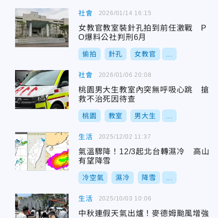
社會
2026/01/14 16:15
女教官教室裝針孔拍到前任激戰 P
O爆料公社判刑6月
偷拍
針孔
女教官
...
社會
2026/01/06 20:08
桃園男大生教室內突無呼吸心跳 搶
救不治死因待查
桃園
教室
男大生
...
生活
2025/12/02 11:37
氣溫驟降！12/3起北台轉濕冷 高山
有望降雪
冷空氣
濕冷
降雪
...
生活
2025/10/03 10:06
中秋連假天氣出爐！麥德姆颱風增強