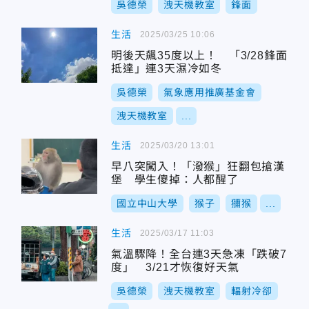
吳德榮
洩天機教室
鋒面
生活
2025/03/25 10:06
明後天飆35度以上！ 「3/28鋒面
抵達」連3天濕冷如冬
吳德榮
氣象應用推廣基金會
洩天機教室
...
生活
2025/03/20 13:01
早八突闖入！「潑猴」狂翻包搶漢
堡 學生傻掉：人都醒了
國立中山大學
猴子
獼猴
...
生活
2025/03/17 11:03
氣溫驟降！全台連3天急凍「跌破7
度」 3/21才恢復好天氣
吳德榮
洩天機教室
輻射冷卻