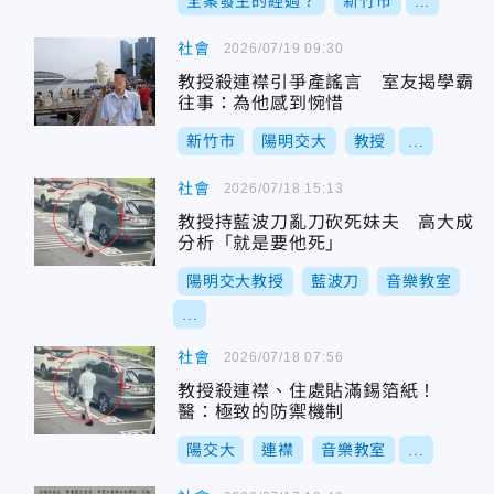
全案發生的經過？
新竹市
...
社會
2026/07/19 09:30
教授殺連襟引爭產謠言 室友揭學霸
往事：為他感到惋惜
新竹市
陽明交大
教授
...
社會
2026/07/18 15:13
教授持藍波刀亂刀砍死妹夫 高大成
分析「就是要他死」
陽明交大教授
藍波刀
音樂教室
...
社會
2026/07/18 07:56
教授殺連襟、住處貼滿錫箔紙！
醫：極致的防禦機制
陽交大
連襟
音樂教室
...