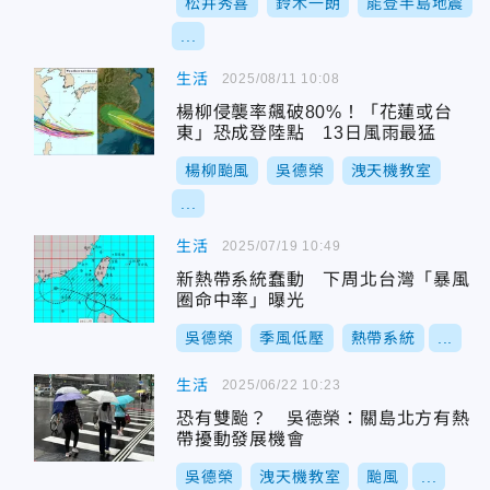
松井秀喜
鈴木一朗
能登半島地震
...
生活
2025/08/11 10:08
楊柳侵襲率飆破80%！「花蓮或台
東」恐成登陸點 13日風雨最猛
楊柳颱風
吳德榮
洩天機教室
...
生活
2025/07/19 10:49
新熱帶系統蠢動 下周北台灣「暴風
圈命中率」曝光
吳德榮
季風低壓
熱帶系統
...
生活
2025/06/22 10:23
恐有雙颱？ 吳德榮：關島北方有熱
帶擾動發展機會
吳德榮
洩天機教室
颱風
...