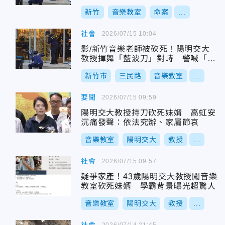
新竹
音樂教室
命案
...
社會
2026/07/15 10:04
影/新竹音樂老師被砍死！陽明交大
教授揮舞「藍波刀」對峙 警喊「放
下」不聽後開槍
新竹市
三民路
音樂教室
...
要聞
2026/07/15 09:59
陽明交大教授持刀砍死妹婿 高虹安
沉痛發聲：依法究辦、家屬節哀
音樂教室
陽明交大
教授
...
社會
2026/07/15 09:57
疑爭家產！43歲陽明交大教授闖音樂
教室砍死妹婿 學霸背景曝光超驚人
音樂教室
陽明交大
教授
...
2026/07/14 21:45