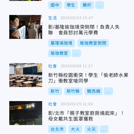
國中
學生
欄杆
...
生活
2026/03/24 15:47
影/基隆瑜珈境突倒閉！負責人失
聯 會員怒討萬元學費
基隆瑜珈境
瑜珈教室倒閉
瑜珈教室
...
社會
2026/03/09 11:27
新竹縣校園衝突！學生「偷老師水果
刀」衝教室嗆同學
新竹
新竹縣
關西鎮
...
社會
2026/01/25 11:00
影/北市「親子教室廚房燒起來」！
母女戴共生面罩獲救
台北市
大火
火災
...