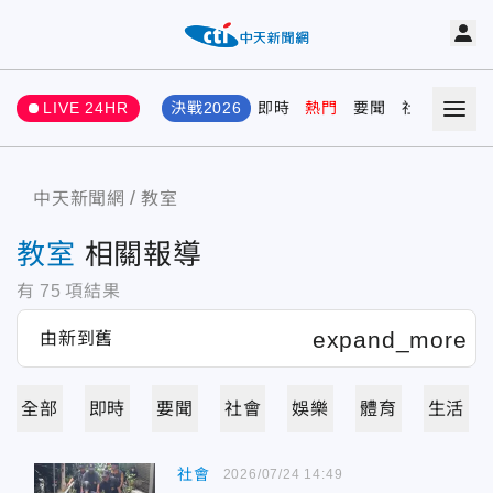
LIVE 24HR
決戰2026
即時
熱門
要聞
社會
娛樂
中天新聞網
教室
教室
相關報導
有
75
項結果
全部
即時
要聞
社會
娛樂
體育
生活
社會
2026/07/24 14:49