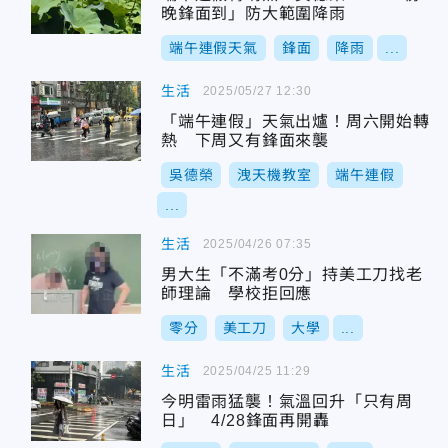
晚鋒面到」防大範圍降雨
端午連假天氣
鋒面
降雨
...
生活
2025/05/27 12:30
「端午連假」天氣出爐！周六開始轉
熱 下周又有鋒面來襲
吳德榮
洩天機教室
端午連假
...
生活
2025/04/26 07:35
男大生「不滿考0分」持美工刀找老
師理論 學校拒回應
零分
美工刀
大學
...
生活
2025/04/25 11:29
今明雷雨猛襲！氣溫回升「只有周
日」 4/28鋒面再開轟