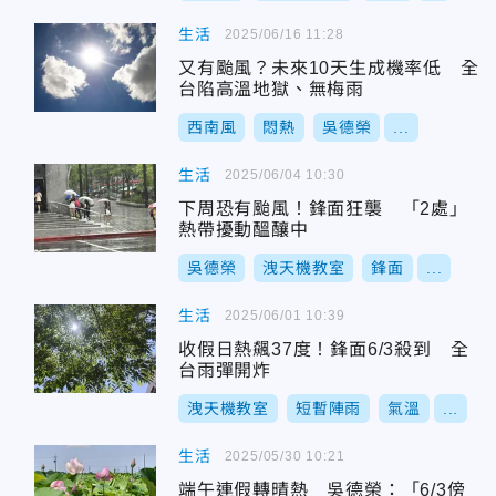
生活
2025/06/16 11:28
又有颱風？未來10天生成機率低 全
台陷高溫地獄、無梅雨
西南風
悶熱
吳德榮
...
生活
2025/06/04 10:30
下周恐有颱風！鋒面狂襲 「2處」
熱帶擾動醞釀中
吳德榮
洩天機教室
鋒面
...
生活
2025/06/01 10:39
收假日熱飆37度！鋒面6/3殺到 全
台雨彈開炸
洩天機教室
短暫陣雨
氣溫
...
生活
2025/05/30 10:21
端午連假轉晴熱 吳德榮：「6/3傍