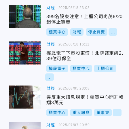
財經
2025/08/18 23:03
899名股東注意！上櫃公司尚茂8/20
起停止買賣
櫃買中心
財報
停止買賣
...
財經
2025/08/18 16:11
樺晟電子下市股東慌！北院裁定繳2.
39億可保全
樺晟電子
櫃買中心
上櫃公司
...
財經
2025/08/05 23:08
違反重大訊息規定！櫃買中心開罰幃
翔3萬元
櫃買中心
重大訊息
董事會
...
財經
2025/07/07 20:59