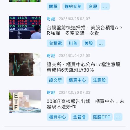
關稅
違約交割
台股
...
財經
2025/03/25 08:07
台股盤前快速掃描！美股台積電AD
R強彈 多空交錯一次看
台積電
川普
美股
...
財經
2025/01/04 22:05
證交所、櫃買中心公布17檔注意股
精成科6天飆漲近30％
證交所
櫃買中心
注意股
財經
2024/10/30 07:32
00887查核報告出爐 櫃買中心：未
發現不法炒作
櫃買中心
金管會
陸股ETF
...