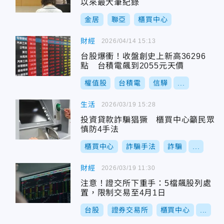
以來最大筆紀錄
金居
聯亞
櫃買中心
財經
2026/04/14 15:13
台股爆衝！收盤創史上新高36296
點 台積電飆到2055元天價
權值股
台積電
信驊
...
生活
2026/03/19 15:28
投資貸款詐騙猖獗 櫃買中心籲民眾
慎防4手法
櫃買中心
詐騙手法
詐騙
...
財經
2026/03/19 11:30
注意！證交所下重手：5檔飆股列處
置，限制交易至4月1日
台股
證券交易所
櫃買中心
...