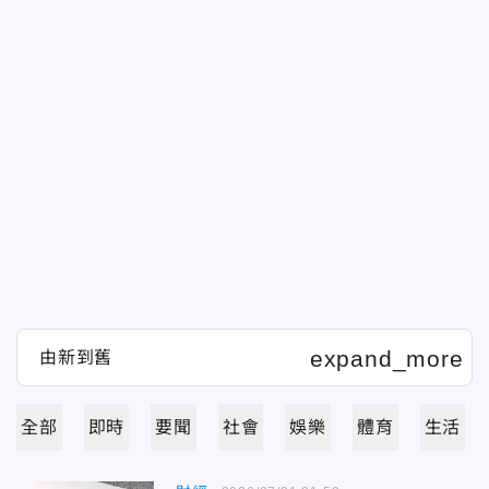
全部
即時
要聞
社會
娛樂
體育
生活