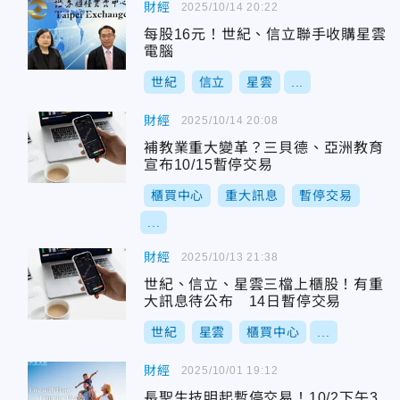
財經
2025/10/14 20:22
每股16元！世紀、信立聯手收購星雲
電腦
世紀
信立
星雲
...
財經
2025/10/14 20:08
補教業重大變革？三貝德、亞洲教育
宣布10/15暫停交易
櫃買中心
重大訊息
暫停交易
...
財經
2025/10/13 21:38
世紀、信立、星雲三檔上櫃股！有重
大訊息待公布 14日暫停交易
世紀
星雲
櫃買中心
...
財經
2025/10/01 19:12
長聖生技明起暫停交易！10/2下午3