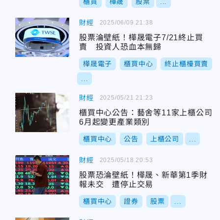
櫃買
樺晟
股票
...
財經
2025/06/09 21:38
股票淪壁紙！樺晟電子7/21終止買
賣 投資人恐血本無歸
樺晟電子
櫃買中心
終止櫃檯買賣
...
財經
2025/05/21 21:23
櫃買中心公告：藝舍等11家上櫃公司
6月起變更產業類別
櫃買中心
公告
上櫃公司
...
財經
2025/05/18 20:53
股票恐淪壁紙！樺晟、新華第1季財
報未交 遭停止交易
櫃買中心
證券
股票
...