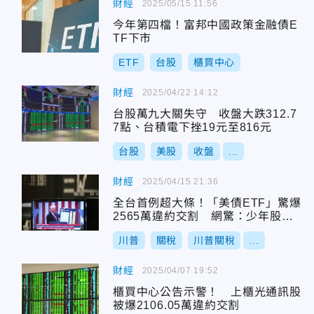
財經
2025/05/15 11:56
今年第四檔！富邦中國政策金融債E
TF下市
ETF
台股
櫃買中心
財經
2025/04/22 14:12
台股萬九大關失守 收盤大跌312.7
7點、台積電下挫19元至816元
台股
美股
收盤
...
財經
2025/04/15 21:36
全台首例超大條！「美債ETF」驚爆
2565萬違約交割 網驚：少年股神
都栽了
川普
關稅
川普關稅
...
財經
2025/04/07 19:52
櫃買中心公告示警！ 上櫃光通訊股
被爆2106.05萬違約交割