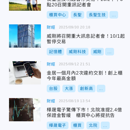
點20召開重訊記者會
櫃買中心
長聖
長聖生技
...
財經
2025/09/30 20:18
威剛將召開重大訊息記者會！10/1起
暫停交易
記憶體
威剛科技
威剛
...
財經
2025/09/12 21:51
金居一個月內2次違約交割！創上櫃
今年最高金額
台股
大漲
創新高
...
財經
2025/08/19 13:54
樺晟電子驚傳下市！北院准提2.4億
保證金暫緩 櫃買中心將提抗告
樺晟電子
櫃買
北院
...