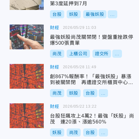
第3度延押到7月
台股
妖股
最強妖股
...
財經
2026/05/29 11:03
最強妖股尚茂關禁閉！變盤重挫跌停
爆500張賣單
尚茂
上櫃公司
證交所
...
財經
2026/05/28 11:49
創867%報酬率！「最強妖股」暴漲
到被關禁閉 再遭證交所櫃買中心列
處置
尚茂
妖股
台股
...
財經
2026/05/22 13:22
台股狂飆攻上4萬2！最強「妖股」尚
茂 連20漲、漲逾560%
妖股
尚茂
台股
...