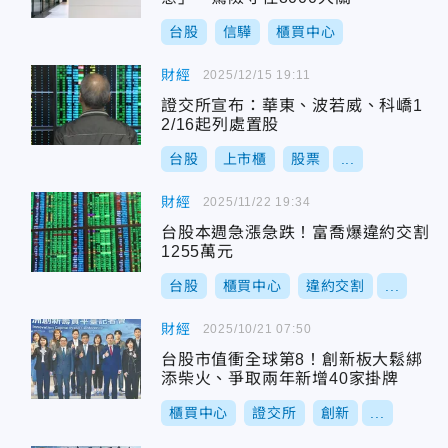
台股
信驊
櫃買中心
財經
2025/12/15 19:11
證交所宣布：華東、波若威、科嶠1
2/16起列處置股
台股
上市櫃
股票
...
財經
2025/11/22 19:34
台股本週急漲急跌！富喬爆違約交割
1255萬元
台股
櫃買中心
違約交割
...
財經
2025/10/21 07:50
台股市值衝全球第8！創新板大鬆綁
添柴火、爭取兩年新增40家掛牌
櫃買中心
證交所
創新
...