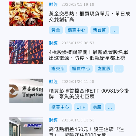
財經
2026/02/11 19:18
黃金交易熱！櫃買現貨單月、單日成
交雙創新高
黃金
櫃買中心
新台幣
...
財經
2026/01/29 08:57
4檔股慘遭關禁閉！最新處置股名單
出爐電源、防疫、低軌衛星都上榜
證交所
櫃買中心
處置股
...
財經
2026/01/26 11:58
櫃買彭博首檔合作ETF 009815今掛
牌 聚焦美股七巨頭
櫃買中心
ETF
美股
...
財經
2026/01/13 13:53
高低點相差450元！股王信驊「注
意」 驚險守住8000大關