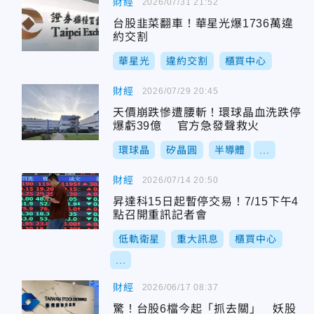
財經
2026/07/31 21:52
台股韭菜翻車！華星光爆1736萬違
約交割
華星光
違約交割
櫃買中心
財經
2026/07/29 20:45
天價崩跌慘遭腰斬！環球晶血洗跌停
爆虧39億 官方急發聲救火
環球晶
矽晶圓
半導體
...
財經
2026/07/14 20:50
昇達科15日起暫停交易！7/15下午4
點召開重訊記者會
低軌衛星
重大訊息
櫃買中心
...
財經
2026/06/17 08:37
驚！台股6檔今起「抓去關」 妖股