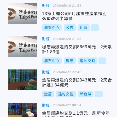
財經
2026/05/19 21:58
13家上櫃公司6月起調整產業類別
弘塑改列半導體
櫃買中心
公告
川寶
...
財經
2026/04/28 21:33
穩懋再爆違約交割8669萬元 2天累
計1.83億
櫃買中心
穩懋
違約交割
...
財經
2026/04/22 22:46
金居再爆違約交割2343萬元 2天合
計逾1.34億元
金居
違約交割
新台幣
...
財經
2026/04/22 08:54
金居爆違約交割1.1億元 刷新今年