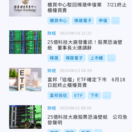
櫃買中心駁回樺晟申復案 7/21終止
櫃檯買賣
櫃買中心
樺晟電子
申復
...
財經
2025/06/16 12:22
25億科技大廠發重訊！股票恐淪壁
紙 董事長火速請辭
樺晟
樺晟電子
上市櫃
...
財經
2025/06/12 08:29
富邦「這檔」ETF確定下市 6月18
日起終止櫃檯買賣
富邦投信
ETF
下市
...
財經
2025/06/11 08:56
25億科技大廠股票恐淪壁紙 公司急
發聲明