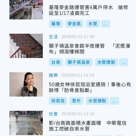
基隆麥金路爆管害4萬戶停水 搶修
延至1/17凌晨完工
基隆
麥金路
水管
...
生活
2026/01/12 11:36
關子嶺溫泉會館半夜爆管 「泥漿瀑
布」傾瀉樓梯間
台南
關子嶺溫泉
水管爆裂
...
娛樂
2026/01/11 19:19
50歲女神徐若瑄浴室遇險！事後心有
餘悸「肋骨差點斷」
徐若瑄
意外
水管爆裂
...
社會
2026/01/11 13:16
影/台南路面積水畫面曝 中華電信
施工挖破自來水管