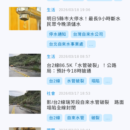
生活
2026/03/18 19:06
明日5縣市大停水！最長9小時斷水
民眾今晚須儲水
停水通知
台灣自來水公司
台北自來水事業處
...
生活
2026/03/18 08:57
台2線86.5K「水管破裂」！公路
局：預計今18時搶通
台2線
水管破裂
塌陷
...
社會
2026/03/17 18:53
影/台2線瑞芳段自來水管破裂 路面
塌陷全線封閉
台2線
自來水管
破裂
...