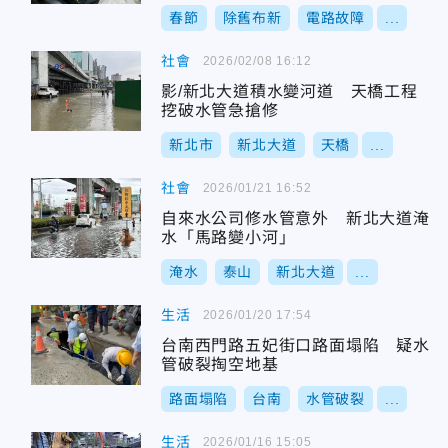
春節
除舊布新
電路故障
...
社會
2026/02/08 16:12
影/新北大道積水變河道 天橋工程
挖破水管急搶修
新北市
新北大道
天橋
...
社會
2026/01/21 16:52
自來水公司修水管意外 新北大道淹
水「馬路變小河」
淹水
泰山
新北大道
...
生活
2026/01/20 17:54
台南西門路五妃街口路面塌陷 疑水
管破裂掏空地基
路面塌陷
台南
水管破裂
...
生活
2026/01/16 15:05