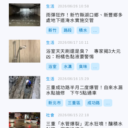
生活
2026/06/26 10:58
雨彈狂炸！新竹縣湖口鄉、新豐鄉多
處地下道淹水實施交管
新竹
路段
積水
...
生活
2026/06/17 10:11
浴室天天刷還是臭？ 專家揭3大元
凶：粉橘色黏液要警惕
浴室
水溝
臭味
...
生活
2026/06/16 15:29
三重成功路半月二度爆管！自來水漏
水點搶修 下午5點通車
新北市
三重區
成功路
...
社會
2026/06/15 22:18
三重「水管爆裂」泥水狂噴！釀積水