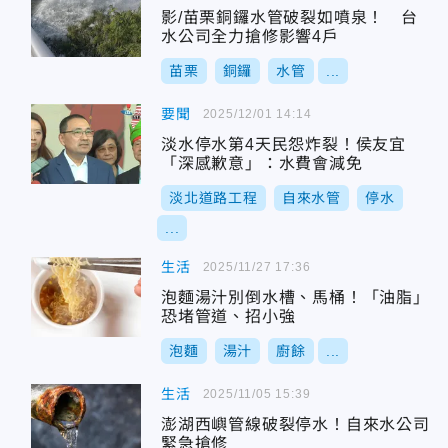
影/苗栗銅鑼水管破裂如噴泉！ 台
水公司全力搶修影響4戶
苗栗
銅鑼
水管
...
要聞
2025/12/01 14:14
淡水停水第4天民怨炸裂！侯友宜
「深感歉意」：水費會減免
淡北道路工程
自來水管
停水
...
生活
2025/11/27 17:36
泡麵湯汁別倒水槽、馬桶！「油脂」
恐堵管道、招小強
泡麵
湯汁
廚餘
...
生活
2025/11/05 15:39
澎湖西嶼管線破裂停水！自來水公司
緊急搶修