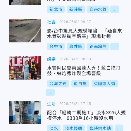
新北市
新莊區
自來水管
...
社會
2026/05/03 09:37
影/台中驚見大規模塌陷！「疑自來
水管破裂掏空路基」現場封鎖
台中市
龍井區
路面塌陷
...
娛樂
2026/04/20 08:03
水管阿民登英國達人秀！藍白拖打
鼓、蜂炮秀炸裂全場晉級
台灣之光
藍白拖
英國達人秀
...
生活
2026/03/24 17:45
配合「輕軌二期施工」淡水3/26大規
模停水 6338戶16小時沒水用
淡水
淡水輕軌
臨時供水站
...