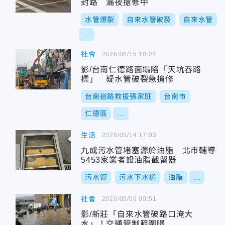
封路 漏夜搶修中
水管爆裂
自來水管破裂
自來水管
...
社會
2026/06/15 10:24
影/台南仁德路面塌陷「天坑吞路
標」 疑水管破裂急搶修
台南道路救援張家班
台南市
仁德區
...
生活
2026/05/14 17:03
九成污水管堵塞源於油脂 北市輔導
5453家業者設油脂截留器
污水管
污水下水道
油脂
...
社會
2026/05/06 09:51
影/新莊「自來水管破路口淹大
水」！交通管制範圍曝