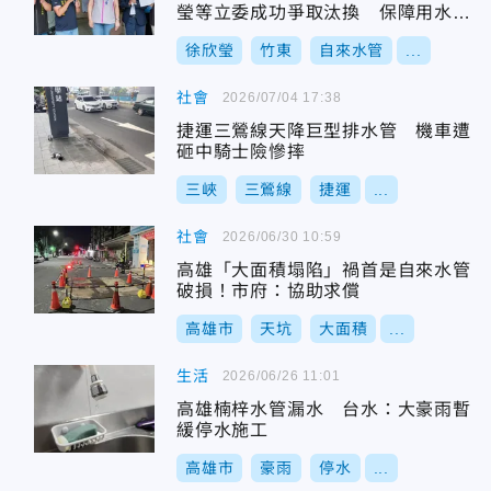
瑩等立委成功爭取汰換 保障用水安
全
徐欣瑩
竹東
自來水管
...
社會
2026/07/04 17:38
捷運三鶯線天降巨型排水管 機車遭
砸中騎士險慘摔
三峽
三鶯線
捷運
...
社會
2026/06/30 10:59
高雄「大面積塌陷」禍首是自來水管
破損！市府：協助求償
高雄市
天坑
大面積
...
生活
2026/06/26 11:01
高雄楠梓水管漏水 台水：大豪雨暫
緩停水施工
高雄市
豪雨
停水
...