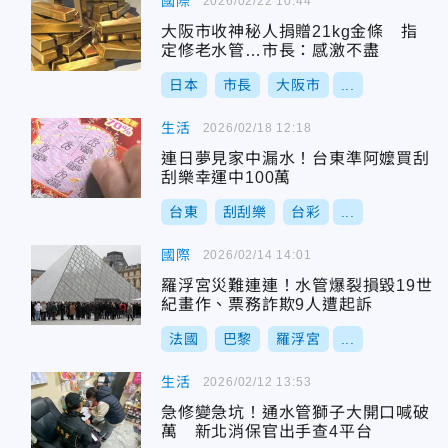
國際
2026/02/22 10:44
大阪市收神秘人捐贈21kg金條 指
定修老水管…市長：感激不盡
日本
市長
大阪市
...
生活
2026/02/18 12:18
連日夢見家中漏水！台東準阿嬤買刮
刮樂幸運中100萬
台東
刮刮樂
台彩
...
國際
2026/02/14 14:01
羅浮宮災難連連！水管爆裂損毀19世
紀畫作、票務詐欺9人遭起訴
法國
巴黎
羅浮宮
...
生活
2026/02/12 13:53
急修變急坑！通水管獅子大開口喊破
萬 新北消保官出手查4平台