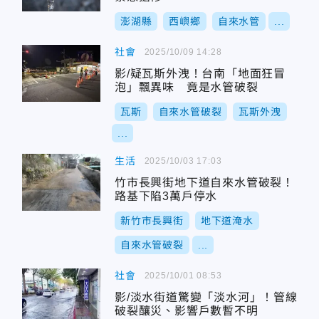
澎湖縣
西嶼鄉
自來水管
...
社會
2025/10/09 14:28
影/疑瓦斯外洩！台南「地面狂冒
泡」飄異味 竟是水管破裂
瓦斯
自來水管破裂
瓦斯外洩
...
生活
2025/10/03 17:03
竹市長興街地下道自來水管破裂！
路基下陷3萬戶停水
新竹市長興街
地下道淹水
自來水管破裂
...
社會
2025/10/01 08:53
影/淡水街道驚變「淡水河」！管線
破裂釀災、影響戶數暫不明