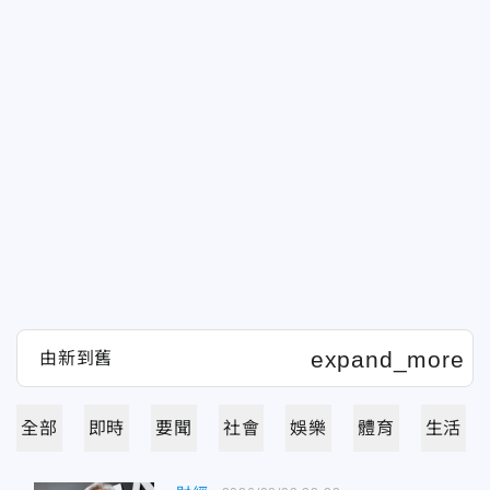
全部
即時
要聞
社會
娛樂
體育
生活