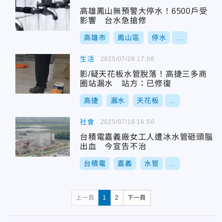
高雄鳳山無預警大停水！6500戶受
影響 台水急搶修
高雄市
鳳山區
停水
...
生活
2025/07/26 17:08
影/疑天花板水管脫落！高捷三多商
圈站漏水 站方：已修復
高捷
漏水
天花板
...
社會
2025/07/18 16:50
台積電嘉義廠女工人遭冰水管砸頭腦
出血 今宣告不治
台積電
嘉義
水管
...
上一頁
1
2
下一頁