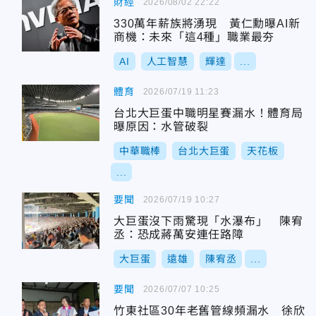
財經
2026/08/02 22:22
330萬年薪族將湧現 黃仁勳曝AI新
商機：未來「這4種」職業最夯
AI
人工智慧
輝達
...
體育
2026/07/19 11:23
台北大巨蛋中職明星賽漏水！體育局
曝原因：水管破裂
中華職棒
台北大巨蛋
天花板
...
要聞
2026/07/19 10:27
大巨蛋沒下雨驚現「水瀑布」 陳宥
丞：恐成蔣萬安連任路障
大巨蛋
遠雄
陳宥丞
...
要聞
2026/07/07 10:25
竹東社區30年老舊管線頻漏水 徐欣