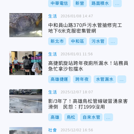
中華電信
新營
路面積水
...
生活
2026/01/08 14:47
中和員山路370戶污水管搶修完工
地下6米克服密集管網
新北市
中和區
污水管
...
生活
2026/01/01 11:56
高捷凱旋站跨年夜廁所漏水！站務員
急忙拿沙包擋水
高雄捷運
跨年夜
水管漏水
...
生活
2025/12/07 18:07
影/3年了！高雄鳥松管線破冒湧泉害
滑倒 民怨：打1999沒用
高雄
鳥松
自來水管
...
社會
2025/12/02 16:56