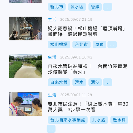
新北市
淡水區
管線
...
生活
2025/09/07 21:19
疑大雨惹禍！松山機場「屋頂崩塌」
畫面曝 路過民眾嚇壞
松山機場
台北市
屋頂
...
生活
2025/09/01 16:42
自來水管破裂釀禍！ 台南竹溪遭泥
沙侵襲變「黃河」
自來水管
污水
泥沙
...
生活
2025/09/01 11:29
雙北市民注意！「線上繳水費」拿30
萬大獎 3步驟一次看
台北自來水事業處
北水處
繳水費
...