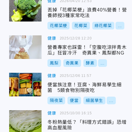
健康
2026/04/20 12:53
丟掉「花椰菜梗」浪費40%營養！營
養師授3種家常吃法
花椰菜梗
花椰菜
綠花椰菜
...
健康
2025/12/28 12:20
營養專家也踩雷！「空腹吃涼拌青木
瓜」狂冒冷汗 奇異果、鳳梨都NG
鳳梨
奇異果
酵素
...
健康
2025/12/06 11:57
便當族注意！豆腐、海鮮易孳生細
菌 5類食物別隔夜吃
隔夜菜
便當
細菌孳生
...
健康
2025/10/30 16:15
冬粉熱量低？「料理方式錯誤」恐增
高血壓風險