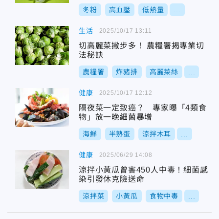
冬粉
高血壓
低熱量
...
生活
2025/10/17 13:11
切高麗菜撇步多！ 農糧署揭專業切
法秘訣
農糧署
炸豬排
高麗菜絲
...
健康
2025/10/17 12:12
隔夜菜一定致癌？ 專家曝「4類食
物」放一晚細菌暴增
海鮮
半熟蛋
涼拌木耳
...
健康
2025/06/29 14:08
涼拌小黃瓜曾害450人中毒！細菌感
染引發休克險送命
涼拌菜
小黃瓜
食物中毒
...