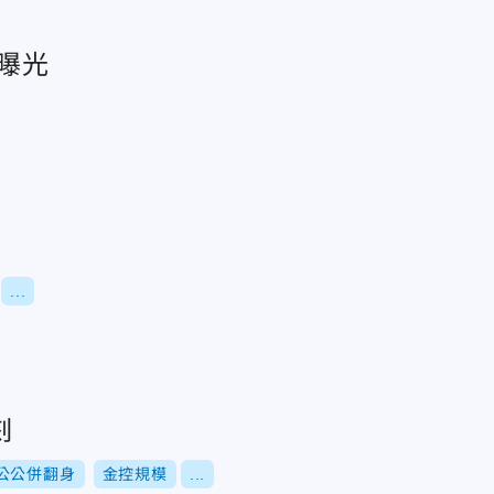
曝光
脈
...
刻
公公併翻身
金控規模
...