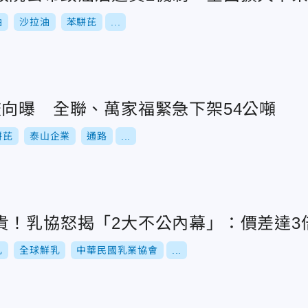
油
沙拉油
苯駢芘
...
流向曝 全聯、萬家福緊急下架54公噸
駢芘
泰山企業
通路
...
貴！乳協怒揭「2大不公內幕」：價差達3
乳
全球鮮乳
中華民國乳業協會
...