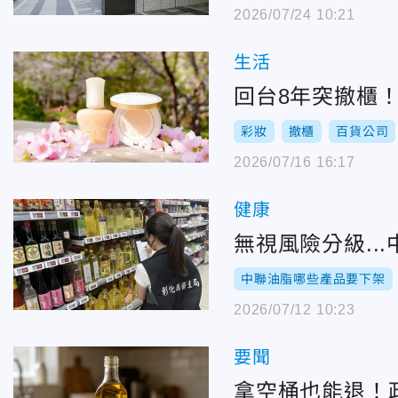
2026/07/24 10:21
生活
回台8年突撤櫃！P
彩妝
撤櫃
百貨公司
2026/07/16 16:17
健康
無視風險分級..
中聯油脂哪些產品要下架
2026/07/12 10:23
要聞
拿空桶也能退！