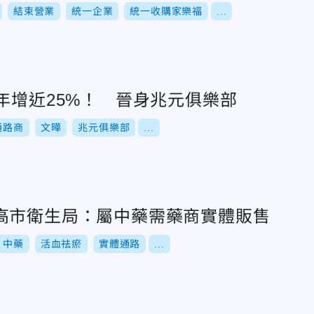
結束營業
統一企業
統一收購家樂福
...
年增近25%！ 晉身兆元俱樂部
通路商
文曄
兆元俱樂部
...
高市衛生局：屬中藥需藥商實體販售
中藥
活血祛瘀
實體通路
...