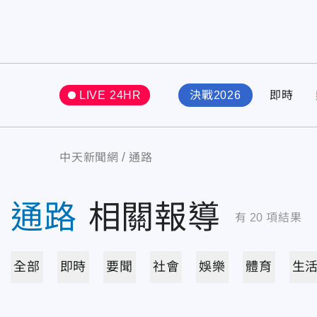
LIVE 24HR
決戰2026
即時
中天新聞網
通路
通路
相關報導
有
20
項結果
全部
即時
要聞
社會
娛樂
體育
生