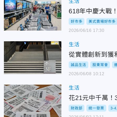
生活
618年中慶大
好市多
美式賣場好市多
2026/06/16 17:30
生活
從實體創新到獲
誠品生活
股東常會
2026/06/08 10:12
生活
花21元中千萬！
財政部
統一發票
3-