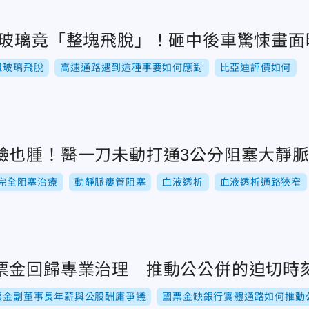
風玻璃竟「整塊飛脫」！砸中後車驚悚畫面
風玻璃飛脫
高速通路遇到這種事要如何應對
比亞迪評價如何
臉也腫！醫一刀未動打通3公分阻塞大靜
完全阻塞治療
動靜脈瘻管阻塞
血液透析
血液透析通路狹窄
票金回歸專業治理 推動公公併的迫切時
票金副董事長年薪與公股酬庸爭議
國票金缺銀行實體通路如何推動