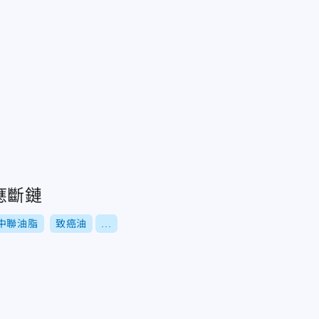
應斷鏈
中聯油脂
致癌油
...
架