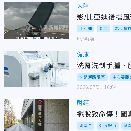
大陸
影/比亞迪後擋
比亞迪
湖北
為何擋
6小時前
健康
洗腎洗到手腫、
洗腎通路阻塞
中心靜脈
2026/07/31 16:04
財經
擺脫致命傷！國
國票金
公股銀行
國