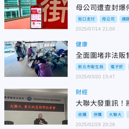
母公司遭查封爆
街口支付
母公司
通
2025/07/14 21:00
健康
全面圍堵非法販
新北市衛生局
電子菸
2025/03/20 15:47
財經
大聯大發重訊！將
收購
併購
大聯大
2025/02/28 20:26