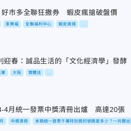
戰！好市多全聯狂撒券 蝦皮瘋搶破盤價
家樂福
全聯福利中心
蝦皮商城
...
利迎春：誠品生活的「文化經濟學」發酵
進軍
大阪
實體店
...
3-4月統一發票中獎清冊出爐 高達20張
4月
中獎清冊
本期統一發票千萬特別獎的號碼是多少？一共開出