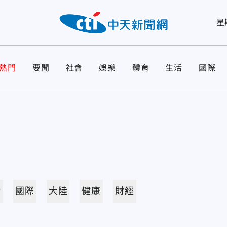
星
熱門
要聞
社會
娛樂
體育
生活
國際
活
國際
大陸
健康
財經