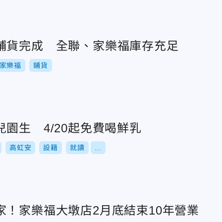
鋪貨完成 全聯、家樂福庫存充足
家樂福
鋪貨
園生 4/20起免費喝鮮乳
高虹安
設籍
就讀
...
家！家樂福大墩店2月底結束10年營業