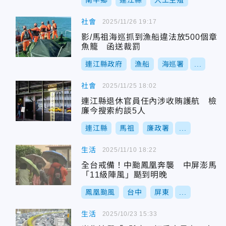
南竿鄉
連江縣
人工生殖
社會
2025/11/26 19:17
影/馬祖海巡抓到漁船違法放500個章
魚籠 函送裁罰
連江縣政府
漁船
海巡署
...
社會
2025/11/25 18:02
連江縣退休官員任內涉收賄護航 檢
廉今搜索約談5人
連江縣
馬祖
廉政署
...
生活
2025/11/10 18:22
全台戒備！中颱鳳凰奔襲 中屏澎馬
「11級陣風」颳到明晚
鳳凰颱風
台中
屏東
...
生活
2025/10/23 15:33