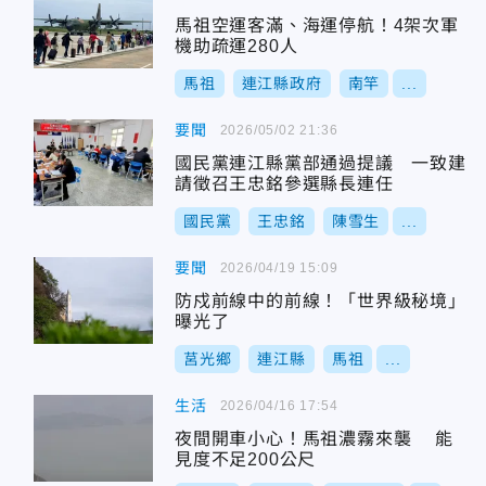
馬祖空運客滿、海運停航！4架次軍
機助疏運280人
馬祖
連江縣政府
南竿
...
要聞
2026/05/02 21:36
國民黨連江縣黨部通過提議 一致建
請徵召王忠銘參選縣長連任
國民黨
王忠銘
陳雪生
...
要聞
2026/04/19 15:09
防戍前線中的前線！「世界級秘境」
曝光了
莒光鄉
連江縣
馬祖
...
生活
2026/04/16 17:54
夜間開車小心！馬祖濃霧來襲 能
見度不足200公尺