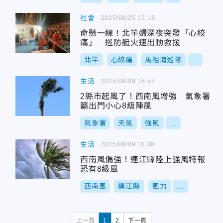
社會
2025/08/25 15:18
命懸一線！北竿婦深夜突發「心絞
痛」 巡防艇火速出動救援
北竿
心絞痛
馬祖海巡隊
...
生活
2025/08/09 16:58
2縣市起風了！西南風增強 氣象署
籲出門小心8級陣風
氣象署
天氣
強風
...
生活
2025/08/09 11:30
西南風偏強！連江縣陸上強風特報
恐有8級風
西南風
連江縣
風力
...
上一頁
1
2
下一頁