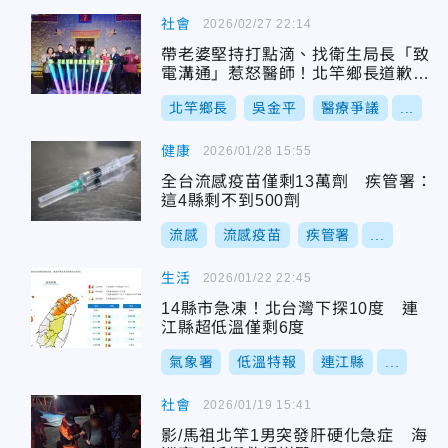
社會
2026/02/27 22:14
帶老婆堅持打點滴、找衛生局長「致
電溝通」惹怒醫師！北竿鄉長道歉認
錯
北竿鄉長
吳金平
醫療爭議
...
健康
2026/01/28 15:55
全台流感疫苗僅剩13萬劑 疾管署：
這4縣剩不到500劑
流感
流感疫苗
疾管署
...
生活
2026/01/22 22:45
14縣市急凍！北台灣下探10度 連
江縣超低溫僅剩6度
氣象署
低溫特報
連江縣
...
社會
2026/01/19 15:41
影/馬祖北竿1男突發肝硬化急症 海