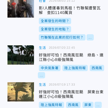
社會
2026/08/03 15:12
影/人體運毒到馬祖！竹聯幫遭警瓦
解 查扣1140萬貨
全案發生的時間？
全案發生的地點？
竹聯幫在此案的犯行如何？
...
生活
2026/07/20 22:45
好強好可怕！西南風狂颳 綠島、連
江縣小心8級強陣風
中央氣象署
陸上強風特報
西南風
...
生活
2026/07/19 17:33
好強好可怕！西南風狂颳 屏東台東
連江小心8級強陣風
陸上強風特報
西南風
屏東
...