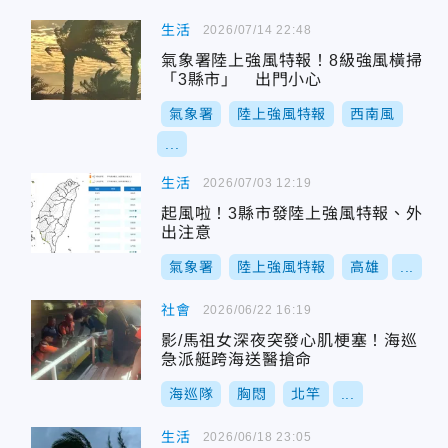
生活
2026/07/14 22:48
氣象署陸上強風特報！8級強風橫掃
「3縣市」 出門小心
氣象署
陸上強風特報
西南風
...
生活
2026/07/03 12:19
起風啦！3縣市發陸上強風特報、外
出注意
氣象署
陸上強風特報
高雄
...
社會
2026/06/22 16:19
影/馬祖女深夜突發心肌梗塞！海巡
急派艇跨海送醫搶命
海巡隊
胸悶
北竿
...
生活
2026/06/18 23:05