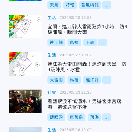
天氣
特報
強風特報
...
生活
2026/05/28 16:58
宜蘭、連江縣大雷雨狂炸1小時 防9
級陣風、瞬間大雨
連江縣
馬祖
下雨
...
生活
2026/05/27 18:07
連江縣大雷雨開轟！連炸到天黑 防
9級陣風、冰雹
大雷雨
馬祖
連江縣
...
社會
2026/05/23 21:30
看藍眼淚不慎溺水！男遊客東莒落
海 遺憾送醫不治
藍眼淚
東莒島
落海
...
生活
2026/05/16 19:00