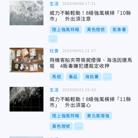
生活
2026/04/06 17:11
威力不輸輕颱！8級強風橫掃「10縣
市」 外出須注意
陸上強風特報
黃色燈號
氣象署
...
社會
2026/04/01 21:27
飛機客船夾帶喪屍煙彈、海洛因運馬
祖 4販毒嫌犯遭裁定收押
馬祖
毒品
海巡署
...
生活
2026/03/31 22:43
威力不輸輕颱！8級強風橫掃「11縣
市」 外出須當心
陸上強風特報
東北風增強
黃色燈號
...