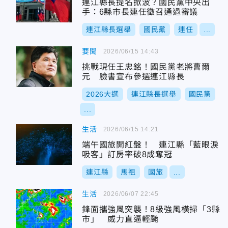
連江縣長提名掀波？國民黨中央出
手：6縣市長連任徵召通過審議
連江縣長選舉
國民黨
連任
...
要聞
2026/06/15 14:43
挑戰現任王忠銘！國民黨老將曹爾
元 臉書宣布參選連江縣長
2026大選
連江縣長選舉
國民黨
...
生活
2026/06/15 14:21
端午國旅開紅盤！ 連江縣「藍眼淚
吸客」訂房率破8成奪冠
連江縣
馬祖
國旅
...
生活
2026/06/07 22:45
鋒面攜強風突襲！8級強風橫掃「3縣
市」 威力直逼輕颱