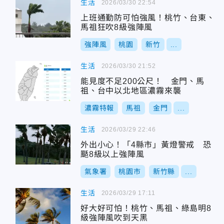
生活
2026/03/30 22:54
上班通勤防可怕強風！桃竹、台東、
馬祖狂吹8級強陣風
強陣風
桃園
新竹
...
生活
2026/03/30 21:52
能見度不足200公尺！ 金門、馬
祖、台中以北地區濃霧來襲
濃霧特報
馬祖
金門
...
生活
2026/03/29 22:46
外出小心！「4縣市」黃燈警戒 恐
颳8級以上強陣風
氣象署
桃園市
新竹縣
...
生活
2026/03/29 17:11
好大好可怕！桃竹、馬祖、綠島明8
級強陣風吹到天黑