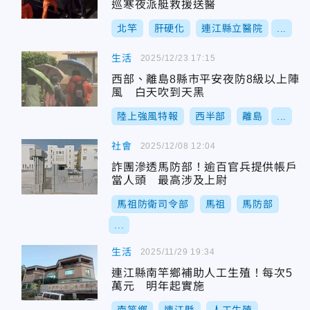
巡寒夜派艇救援送醫
北竿
肝硬化
連江縣立醫院
...
生活
2025/12/23 17:15
西部、離島8縣市平安夜防8級以上陣
風 白天吹到天黑
陸上強風特報
西半部
離島
...
社會
2025/12/08 12:04
詐團滲透馬防部！逾百官兵提供帳戶
當人頭 最高涉及上尉
馬祖防衛司令部
馬祖
馬防部
...
生活
2025/11/29 19:34
連江縣南竿鄉補助人工生殖！每次5
萬元 明年起實施