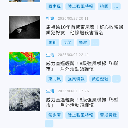
西南風
陸上強風特報
桃園
...
社會
2026/03/27 20:11
馬祖逾10年首起棄屍案！好心收留通
緝犯好友 他慘遭殺害冒名
馬祖
北竿
棄屍
...
生活
2026/03/01 22:41
威力直逼輕颱！8級強風橫掃「6縣
市」 戶外活動須謹慎
東北風
強風特報
黃色燈號
...
生活
2026/03/01 17:26
威力直逼輕颱！8級強風橫掃「5縣
市」 戶外活動須謹慎
氣象署
陸上強風特報
警戒黃燈
...