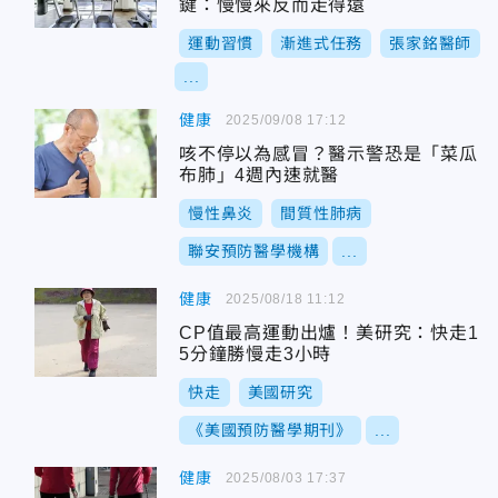
鍵：慢慢來反而走得遠
運動習慣
漸進式任務
張家銘醫師
...
健康
2025/09/08 17:12
咳不停以為感冒？醫示警恐是「菜瓜
布肺」4週內速就醫
慢性鼻炎
間質性肺病
聯安預防醫學機構
...
健康
2025/08/18 11:12
CP值最高運動出爐！美研究：快走1
5分鐘勝慢走3小時
快走
美國研究
《美國預防醫學期刊》
...
健康
2025/08/03 17:37