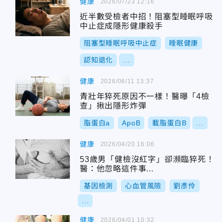
健康
2026/07/23 12:16
近半數受檢者中招！阻塞型睡眠呼吸
中止症成隱形健康殺手
阻塞型睡眠呼吸中止症
睡眠健康
認知退化
...
健康
2026/06/11 13:37
青壯年猝死原因不一樣！醫曝「4檢
查」揪出隱形炸彈
脂蛋白a
ApoB
載脂蛋白B
...
健康
2026/04/20 16:06
53歲男「健檢沒紅字」卻瀕臨猝死！
醫：他忽略這件事...
基因檢測
心血管風險
劉彥伶
...
健康
2026/04/01 10:32