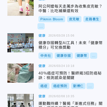
阿公阿嬤每天走萬步為收集皮克敏？
中醫：比吃補藥還有效
Pikmin Bloom
皮克敏
走路養生
...
健康
2026/03/28 15:06
健康存摺轉型AI工具！未來「健康幣
積分」可兌換獎勵
中央社
健康存摺
健康幣
...
健康
2026/03/24 10:18
40％癌症可預防！醫師揭3招防癌秘
訣：檢測感染是關鍵
癌症
癌症預防
劉博仁
...
健康
2026/02/08 10:35
運動難持續？醫揭「漸進式任務」關