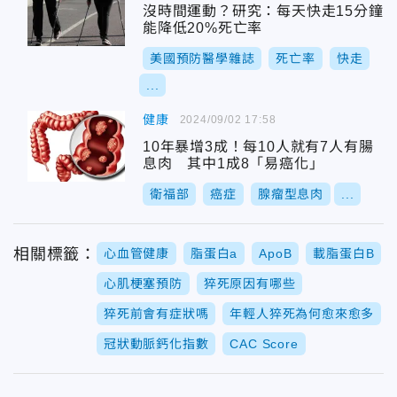
沒時間運動？研究：每天快走15分鐘
能降低20%死亡率
美國預防醫學雜誌
死亡率
快走
...
健康
2024/09/02 17:58
10年暴增3成！每10人就有7人有腸
息肉 其中1成8「易癌化」
衛福部
癌症
腺瘤型息肉
...
相關標籤：
心血管健康
脂蛋白a
ApoB
載脂蛋白B
心肌梗塞預防
猝死原因有哪些
猝死前會有症狀嗎
年輕人猝死為何愈來愈多
冠狀動脈鈣化指數
CAC Score