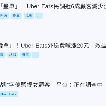
疊單」 Uber Eats民調近6成顧客減少
外送
疊單
民調
...
單」！Uber Eats外送費喊漲20元：效
送費
調漲
疊單
...
點貼字條騷擾女顧客 平台：正在調查中
Uber Eats