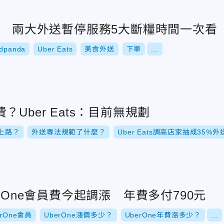
場 兩大外送暫停服務5大斷糧時間一次看
dpanda
Uber Eats
美食外送
下單
...
Uber Eats：目前無規劃
上路？
外送專法規範了什麼？
Uber Eats調高店家抽成35%
r One會員費今起調漲 年費多付790元
erOne會員
UberOne漲價多少？
UberOne年費漲多少？
...