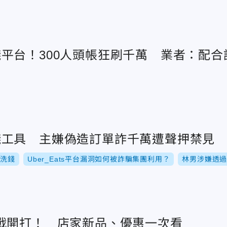
淪洗錢平台！300人頭帳狂刷千萬 業者：配
s淪洗錢工具 主嫌偽造訂單詐千萬遭聲押禁見
洗錢
Uber_Eats平台漏洞如何被詐騙集團利用？
林男涉嫌透
戰開打！ 店家新品、優惠一次看