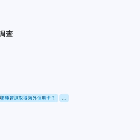
合調查
過哪種管道取得海外信用卡？
...