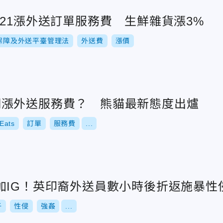
宣布7/21漲外送訂單服務費 生鮮雜貨漲3%
保障及外送平臺管理法
外送費
漲價
ats調漲外送服務費？ 熊貓最新態度出爐
Eats
訂單
服務費
...
加IG！英印裔外送員數小時後折返施暴性
子
性侵
強姦
...