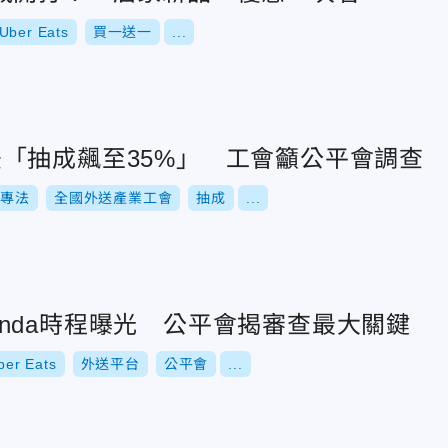
Uber Eats
買一送一
...
藉專法「抽成飆至35%」 工會籲公平會調查
送專法
全國外送產業工會
抽成
...
dpanda時程曝光 公平會揭審查最大關鍵
ber Eats
外送平台
公平會
...