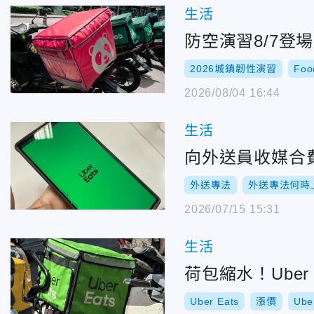
生活
防空演習8/7登
2026城鎮韌性演習
Foo
2026/08/04 16:44
生活
向外送員收媒合費？
外送專法
外送專法何時
2026/07/15 15:31
生活
荷包縮水！Ube
Uber Eats
漲價
Ub