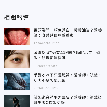
相關報導
舌頭裂開、顏色蒼白、黃黃油油？營養
師：身體缺這些營養素
2026/06/28 12:33
睡滿8小時仍有黑眼圈？睡眠品質、過
敏、缺鐵都是關鍵
2026/06/26 09:51
手腳冰冷不只是體質！營養師：缺鐵、
肌肉不足恐是元凶
2026/06/25 12:30
站起來突然眼黑暈眩？營養師：補鐵搭
維生素C效果更好