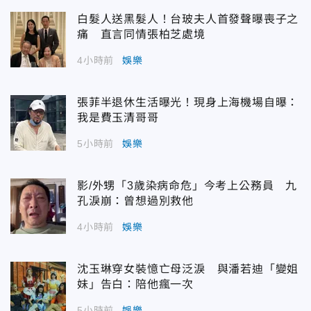
白髮人送黑髮人！台玻夫人首發聲曝喪子之
痛 直言同情張柏芝處境
4小時前
娛樂
張菲半退休生活曝光！現身上海機場自曝：
我是費玉清哥哥
5小時前
娛樂
影/外甥「3歲染病命危」今考上公務員 九
孔淚崩：曾想過別救他
4小時前
娛樂
沈玉琳穿女裝憶亡母泛淚 與潘若迪「變姐
妹」告白：陪他瘋一次
5小時前
娛樂