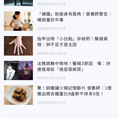
2026/05/25 13:26
「補鐵」助瘦身有眉角！營養師警告：
補過量反中毒
2026/05/23 16:06
指甲出現「小白點」非缺鈣！醫揭真
相：鋅不足才是主因
2026/01/06 10:13
泫雅跳舞中倒地！醫揭3原因 嘆：快
速瘦身如「癌症惡病質」
2025/11/12 13:59
驚！缺鐵讓少婦記憶斷片 營養師：1根
豬血糕含鐵量比8盎斯牛排多3倍！
2024/05/30 17:20