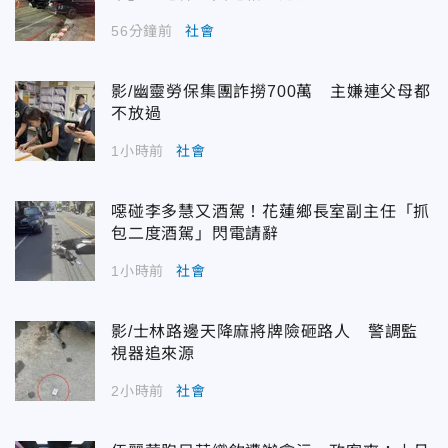
56分鐘前
社會
影/幽靈勞保集團詐撈700萬 主嫌連父母都
不放過
1小時前
社會
噁碰李多慧又酒駕！花蓮鄉長室副主任「抓
包二度酒駕」閃電請辭
1小時前
社會
影/士林路邊天降麻將牌險砸路人 警調監
視器追來源
2小時前
社會