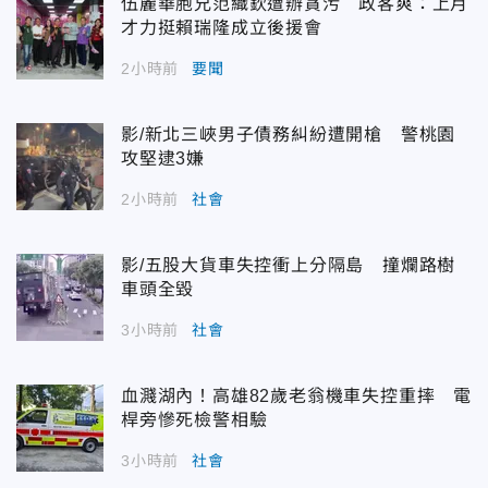
伍麗華胞兄范織欽遭辦貪污 政客爽：上月
才力挺賴瑞隆成立後援會
2小時前
要聞
影/新北三峽男子債務糾紛遭開槍 警桃園
攻堅逮3嫌
2小時前
社會
影/五股大貨車失控衝上分隔島 撞爛路樹
車頭全毀
3小時前
社會
血濺湖內！高雄82歲老翁機車失控重摔 電
桿旁慘死檢警相驗
3小時前
社會