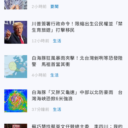
2小時前
要聞
川普簽署行政命令！限縮出生公民權並「禁
生育旅遊」打擊移民
12小時前
生活
白海豚狂風暴雨夾擊！北台灣剉咧等恐發陸
警 馬祖首當其衝
4小時前
生活
白海豚「又胖又龜速」中部以北防豪雨 台
灣海峽恐掀6米強浪
37分鐘前
生活
蘇巧慧找蔡英文任競總主委 李四川：我的