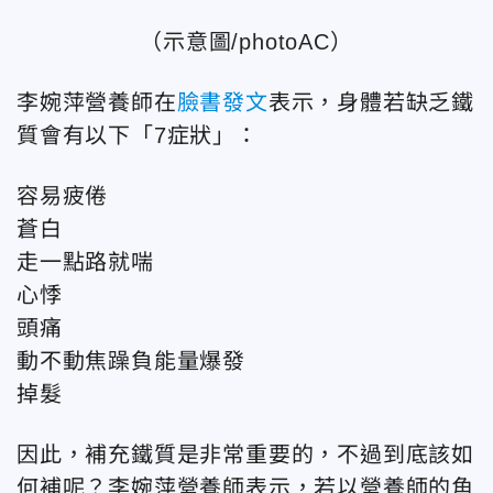
（示意圖/photoAC）
李婉萍營養師在
臉書發文
表示，身體若缺乏鐵
質會有以下「7症狀」：
容易疲倦
蒼白
走一點路就喘
心悸
頭痛
動不動焦躁負能量爆發
掉髮
因此，補充鐵質是非常重要的，不過到底該如
何補呢？李婉萍營養師表示，若以營養師的角