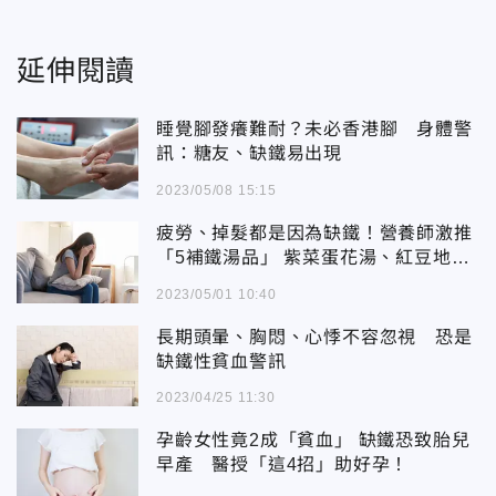
延伸閱讀
睡覺腳發癢難耐？未必香港腳 身體警
訊：糖友、缺鐵易出現
2023/05/08 15:15
疲勞、掉髮都是因為缺鐵！營養師激推
「5補鐵湯品」 紫菜蛋花湯、紅豆地瓜
湯上榜
2023/05/01 10:40
長期頭暈、胸悶、心悸不容忽視 恐是
缺鐵性貧血警訊
2023/04/25 11:30
孕齡女性竟2成「貧血」 缺鐵恐致胎兒
早產 醫授「這4招」助好孕！