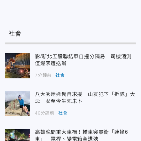
社會
影/新北五股聯結車自撞分隔島 司機酒測
值爆表遭送辦
7分鐘前
社會
八大秀迷途獨自求援！山友犯下「拆隊」大
忌 女至今生死未卜
46分鐘前
社會
高雄晚間重大車禍！轎車突暴衝「連撞6
車」 電桿、變電箱全遭殃