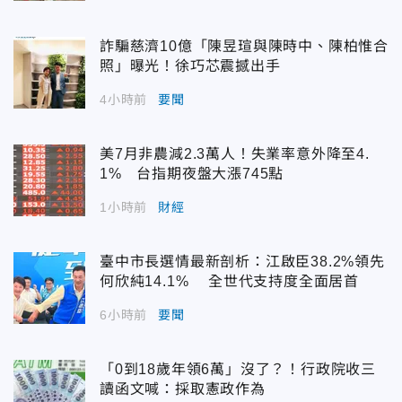
詐騙慈濟10億「陳昱瑄與陳時中、陳柏惟合
照」曝光！徐巧芯震撼出手
4小時前
要聞
美7月非農減2.3萬人！失業率意外降至4.
1% 台指期夜盤大漲745點
1小時前
財經
臺中市長選情最新剖析：江啟臣38.2%領先
何欣純14.1% 全世代支持度全面居首
6小時前
要聞
「0到18歲年領6萬」沒了？！行政院收三
讀函文喊：採取憲政作為