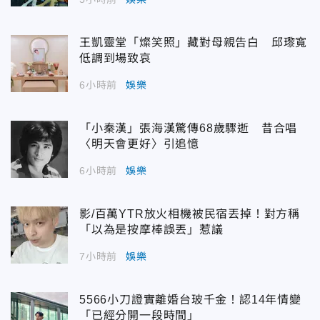
王凱靈堂「燦笑照」藏對母親告白 邱瓈寬
低調到場致哀
6小時前
娛樂
「小秦漢」張海漢驚傳68歲驟逝 昔合唱
〈明天會更好〉引追憶
6小時前
娛樂
影/百萬YTR放火相機被民宿丟掉！對方稱
「以為是按摩棒誤丟」惹議
7小時前
娛樂
5566小刀證實離婚台玻千金！認14年情變
「已經分開一段時間」