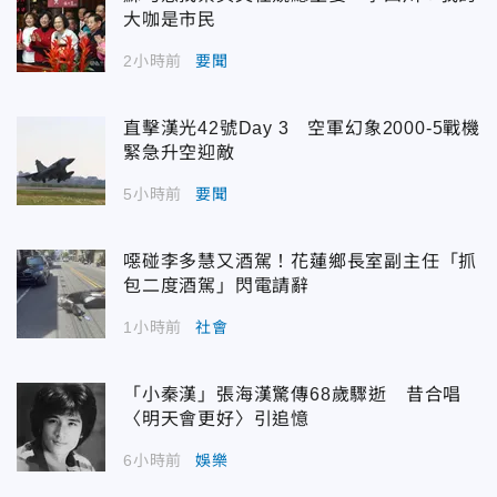
大咖是市民
2小時前
要聞
直擊漢光42號Day 3 空軍幻象2000-5戰機
緊急升空迎敵
5小時前
要聞
噁碰李多慧又酒駕！花蓮鄉長室副主任「抓
包二度酒駕」閃電請辭
1小時前
社會
「小秦漢」張海漢驚傳68歲驟逝 昔合唱
〈明天會更好〉引追憶
6小時前
娛樂