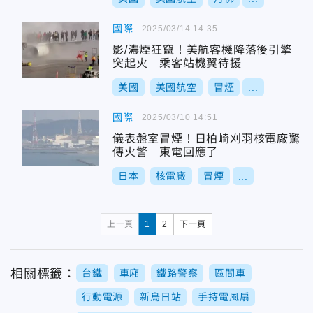
國際
2025/03/14 14:35
影/濃煙狂竄！美航客機降落後引擎
突起火 乘客站機翼待援
美國
美國航空
冒煙
...
國際
2025/03/10 14:51
儀表盤室冒煙！日柏崎刈羽核電廠驚
傳火警 東電回應了
日本
核電廠
冒煙
...
上一頁
1
2
下一頁
相關標籤：
台鐵
車廂
鐵路警察
區間車
行動電源
新烏日站
手持電風扇