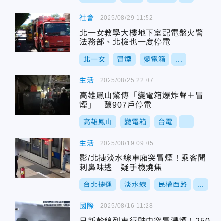
社會
2025/08/29 11:52
北一女教學大樓地下室配電盤火警
法務部、北檢也一度停電
北一女
冒煙
變電箱
...
生活
2025/08/25 22:07
高雄鳳山驚傳「變電箱爆炸聲＋冒
煙」 釀907戶停電
高雄鳳山
變電箱
台電
...
生活
2025/08/19 09:05
影/北捷淡水線車廂突冒煙！乘客聞
刺鼻味逃 疑手機燒焦
台北捷運
淡水線
民權西路
...
國際
2025/08/16 11:28
日新幹線列車行駛中突冒濃煙！250