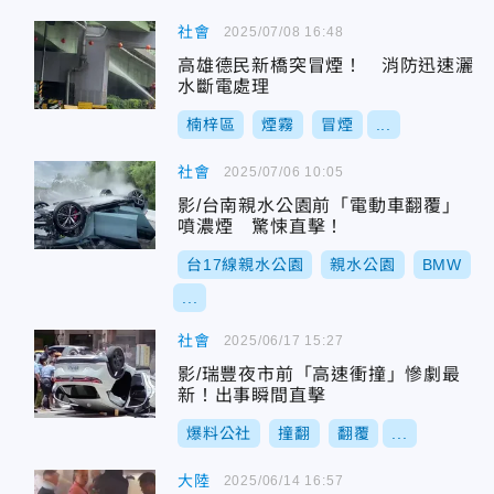
社會
2025/07/08 16:48
高雄德民新橋突冒煙！ 消防迅速灑
水斷電處理
楠梓區
煙霧
冒煙
...
社會
2025/07/06 10:05
影/台南親水公園前「電動車翻覆」
噴濃煙 驚悚直擊！
台17線親水公園
親水公園
BMW
...
社會
2025/06/17 15:27
影/瑞豐夜市前「高速衝撞」慘劇最
新！出事瞬間直擊
爆料公社
撞翻
翻覆
...
大陸
2025/06/14 16:57