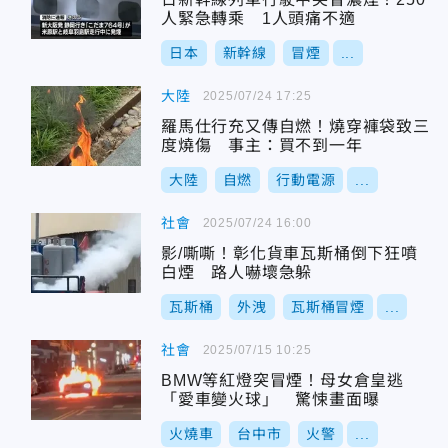
人緊急轉乘 1人頭痛不適
日本
新幹線
冒煙
...
大陸
2025/07/24 17:25
羅馬仕行充又傳自燃！燒穿褲袋致三
度燒傷 事主：買不到一年
大陸
自燃
行動電源
...
社會
2025/07/24 16:00
影/嘶嘶！彰化貨車瓦斯桶倒下狂噴
白煙 路人嚇壞急躲
瓦斯桶
外洩
瓦斯桶冒煙
...
社會
2025/07/15 10:25
BMW等紅燈突冒煙！母女倉皇逃
「愛車變火球」 驚悚畫面曝
火燒車
台中市
火警
...