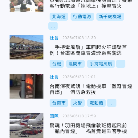
泰獅航北海道飛高雄機艙冒煙！疑乘
客行動電源「掉地上」撞擊冒火
北海道
行動電源
新千歲機場
...
社會
2026/07/08 18:30
「手持電風扇」車廂起火狂燒疑首
例！台鐵區間車冒濃煙乘客驚逃
台鐵
區間車
手持電風扇
...
社會
2026/06/23 12:01
台南深夜驚魂！電動機車「離奇冒煙
自燃」 消防急救援
台南市
火警
電動機
...
國際
2026/06/18 17:59
驚魂！羽田機場飛倫敦班機起飛前
「艙內冒煙」 禍首竟是乘客手機