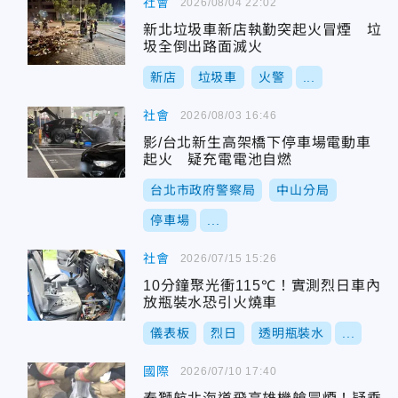
社會
2026/08/04 22:02
新北垃圾車新店執勤突起火冒煙 垃
圾全倒出路面滅火
新店
垃圾車
火警
...
社會
2026/08/03 16:46
影/台北新生高架橋下停車場電動車
起火 疑充電電池自燃
台北市政府警察局
中山分局
停車場
...
社會
2026/07/15 15:26
10分鐘聚光衝115℃！實測烈日車內
放瓶裝水恐引火燒車
儀表板
烈日
透明瓶裝水
...
國際
2026/07/10 17:40