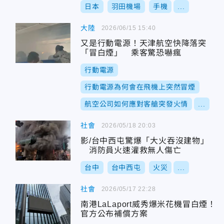
日本
羽田機場
手機
...
大陸
2026/06/15 15:40
又是行動電源！天津航空快降落突
「冒白煙」 乘客驚恐嚇瘋
行動電源
行動電源為何會在飛機上突然冒煙
航空公司如何應對客艙突發火情
...
社會
2026/05/18 20:03
影/台中西屯驚爆「大火吞沒建物」
消防員火速灌救無人傷亡
台中
台中西屯
火災
...
社會
2026/05/17 22:28
南港LaLaport威秀爆米花機冒白煙！
官方公布補償方案