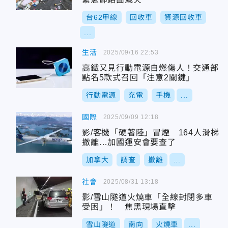
台62甲線
回收車
資源回收車
...
生活
2025/09/16 22:53
高鐵又見行動電源自燃傷人！交通部
點名5款式召回「注意2關鍵」
行動電源
充電
手機
...
國際
2025/09/09 12:18
影/客機「硬著陸」冒煙 164人滑梯
撤離…加國運安會要查了
加拿大
調查
撤離
...
社會
2025/08/31 13:18
影/雪山隧道火燒車「全線封閉多車
受困」！ 焦黑現場直擊
雪山隧道
南向
火燒車
...