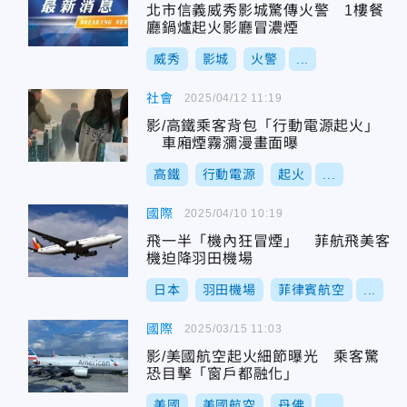
北市信義威秀影城驚傳火警 1樓餐
廳鍋爐起火影廳冒濃煙
威秀
影城
火警
...
社會
2025/04/12 11:19
影/高鐵乘客背包「行動電源起火」
車廂煙霧瀰漫畫面曝
高鐵
行動電源
起火
...
國際
2025/04/10 10:19
飛一半「機內狂冒煙」 菲航飛美客
機迫降羽田機場
日本
羽田機場
菲律賓航空
...
國際
2025/03/15 11:03
影/美國航空起火細節曝光 乘客驚
恐目擊「窗戶都融化」
美國
美國航空
丹佛
...