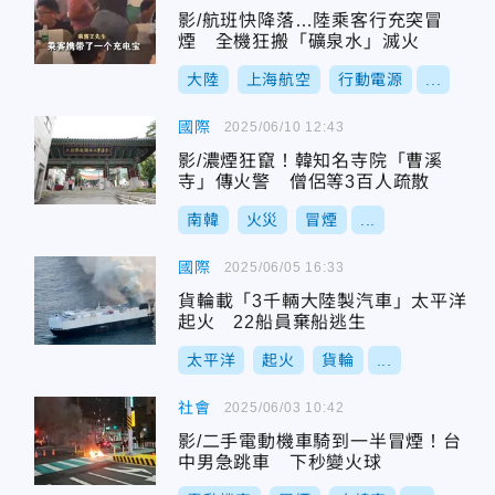
影/航班快降落…陸乘客行充突冒
煙 全機狂搬「礦泉水」滅火
大陸
上海航空
行動電源
...
國際
2025/06/10 12:43
影/濃煙狂竄！韓知名寺院「曹溪
寺」傳火警 僧侶等3百人疏散
南韓
火災
冒煙
...
國際
2025/06/05 16:33
貨輪載「3千輛大陸製汽車」太平洋
起火 22船員棄船逃生
太平洋
起火
貨輪
...
社會
2025/06/03 10:42
影/二手電動機車騎到一半冒煙！台
中男急跳車 下秒變火球