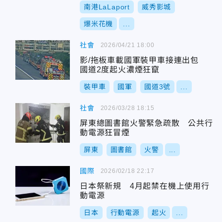
南港LaLaport
威秀影城
爆米花機
...
社會
2026/04/21 18:00
影/拖板車載國軍裝甲車接連出包
國道2度起火濃煙狂竄
裝甲車
國軍
國道3號
...
社會
2026/03/28 18:15
屏東總圖書館火警緊急疏散 公共行
動電源狂冒煙
屏東
圖書館
火警
...
國際
2026/02/18 22:17
日本祭新規 4月起禁在機上使用行
動電源
日本
行動電源
起火
...