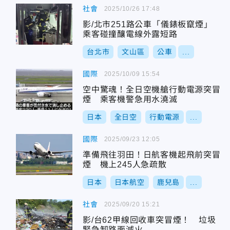
社會
2025/10/26 17:48
影/北市251路公車「儀錶板竄煙」
乘客碰撞釀電線外露短路
台北市
文山區
公車
...
國際
2025/10/09 15:54
空中驚魂！全日空機艙行動電源突冒
煙 乘客機警急用水澆滅
日本
全日空
行動電源
...
國際
2025/09/23 12:05
準備飛往羽田！日航客機起飛前突冒
煙 機上245人急疏散
日本
日本航空
鹿兒島
...
社會
2025/09/20 15:21
影/台62甲線回收車突冒煙！ 垃圾
緊急卸路面滅火