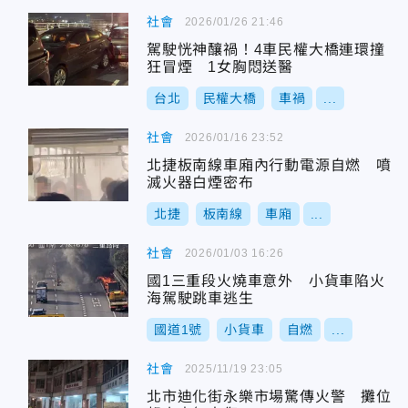
社會
2026/01/26 21:46
駕駛恍神釀禍！4車民權大橋連環撞
狂冒煙 1女胸悶送醫
台北
民權大橋
車禍
...
社會
2026/01/16 23:52
北捷板南線車廂內行動電源自燃 噴
滅火器白煙密布
北捷
板南線
車廂
...
社會
2026/01/03 16:26
國1三重段火燒車意外 小貨車陷火
海駕駛跳車逃生
國道1號
小貨車
自燃
...
社會
2025/11/19 23:05
北市迪化街永樂市場驚傳火警 攤位