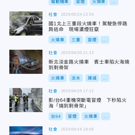
電動機車
冒煙
火燒車
...
社會
2025/05/24 13:55
國1北上三重段火燒車！駕駛急停路
肩逃命 現場濃煙狂竄
火燒車
三重
冒煙
...
社會
2025/04/30 21:13
新北淡金路火燒車 賓士車陷火海燒
到剩骨架
火燒車
淡水
撲滅
...
社會
2025/04/25 17:12
影/台64重機突斷電冒煙 下秒陷火
海「燒到剩骨架」
台64
冒煙
火燒車
...
社會
2025/04/16 18:06