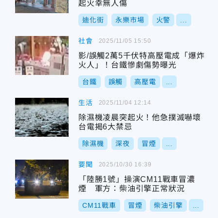
起火幸無人傷
迪化街
永樂市場
火警
...
社會
2025/11/05 15:50
影/誤觸2萬5千伏特高壓電成「爆炸
火人」！台鐵慘劇傷勢曝光
台鐵
誤觸
高壓電
...
生活
2025/11/04 12:14
除濕機凌晨突起火！他急撲滅嚇壞
台電揭6大禁忌
除濕機
深夜
冒煙
...
要聞
2025/10/30 16:39
「陸勝1號」操演CM11戰車冒濃
煙 軍方：柴油引擎正常狀況
CM11戰車
冒煙
柴油引擎
...