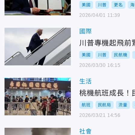
美國
川普
更名
海
2026/04/01 11:39
國際
川普專機起飛前
美國
川普
民航機
2026/03/30 16:15
生活
桃機航班成長！
航班
民航局
流量
2026/03/21 14:56
社會