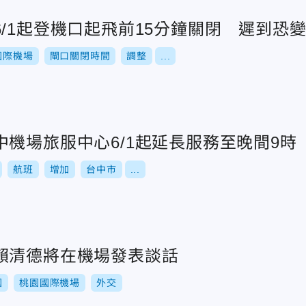
/1起登機口起飛前15分鐘關閉 遲到恐
國際機場
閘口關閉時間
調整
...
機場旅服中心6/1起延長服務至晚間9時
航班
增加
台中市
...
賴清德將在機場發表談話
國
桃園國際機場
外交