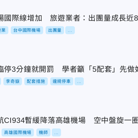
場國際線增加 旅遊業者：出團量成長近
遊業
台中國際機場
出團量
...
臨停3分鐘就開罰 學者籲「5配套」先做
李奇嶽
配套措施
違規停車
...
CI934暫緩降落高雄機場 空中盤旋一
高雄國際機場
機師
...