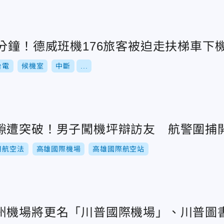
分鐘！德威班機176旅客被迫走扶梯車下
台電
候機室
中斷
...
隙遭突破！男子闖機坪辯訪友 航警圍捕
用航空法
高雄國際機場
高雄國際航空站
州機場將更名「川普國際機場」、川普圖