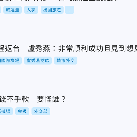
旅運量
人次
出國旅遊
...
行程返台 盧秀燕：非常順利成功且見到想
園國際機場
盧秀燕訪歐
城市外交
花錢不手軟 要怪誰？
際機場
金援
外交部