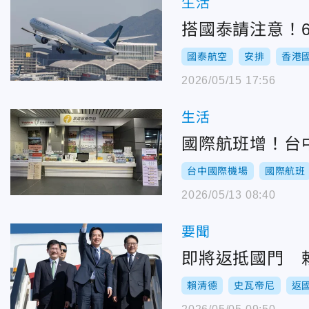
生活
搭國泰請注意！6
國泰航空
安排
香港
2026/05/15 17:56
生活
國際航班增！台中
台中國際機場
國際航班
2026/05/13 08:40
要聞
即將返抵國門 
賴清德
史瓦帝尼
返