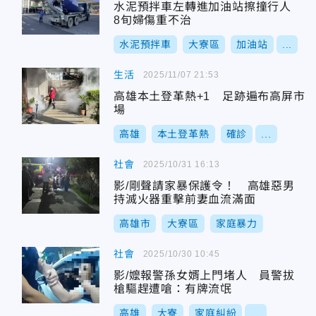
水泥預拌車左轉進加油站擦撞行人
8旬婦傷重不治
水泥預拌車
大寮區
加油站
...
生活
2025/11/07 21:53
高雄本土登革熱+1 足跡遍布高屏市
場
高雄
本土登革熱
確診
...
社會
2025/10/31 16:13
影/剛聲請家暴保護令！ 高雄惡男
持滅火器重擊前妻血流滿面
高雄市
大寮區
家庭暴力
社會
2025/10/30 10:45
影/嬤報警孫女婿上門堵人 員警拔
槍驅趕遭嗆：有牌流氓
高雄
大寮
家庭糾紛
...