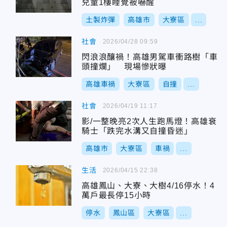
兒童1樓睡覺被嚇醒
土製炸彈
高雄市
大寮區
...
社會
2026/04/28 09:59
閃浪浪釀禍！高雄男駕車衝路樹「車
頭撞爛」 現場慘狀曝
高雄車禍
大寮區
自撞
...
社會
2026/04/19 11:17
影/一整晚亮2次人生跑馬燈！高雄衰
騎士「跌完水溝又自撞昏迷」
高雄市
大寮區
車禍
...
生活
2026/04/15 22:38
高雄鳳山、大寮、大樹4/16停水！4
萬戶最長停15小時
停水
鳳山區
大寮區
...