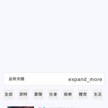
全部
即時
要聞
社會
娛樂
體育
生活