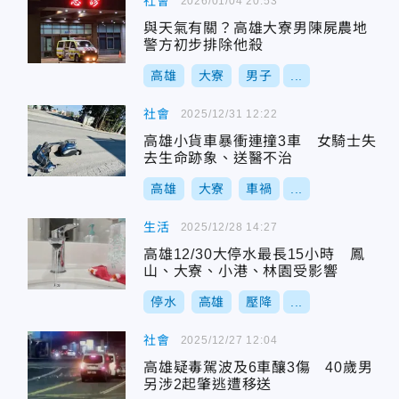
社會
2026/01/04 20:53
與天氣有關？高雄大寮男陳屍農地
警方初步排除他殺
高雄
大寮
男子
...
社會
2025/12/31 12:22
高雄小貨車暴衝連撞3車 女騎士失
去生命跡象、送醫不治
高雄
大寮
車禍
...
生活
2025/12/28 14:27
高雄12/30大停水最長15小時 鳳
山、大寮、小港、林園受影響
停水
高雄
壓降
...
社會
2025/12/27 12:04
高雄疑毒駕波及6車釀3傷 40歲男
另涉2起肇逃遭移送