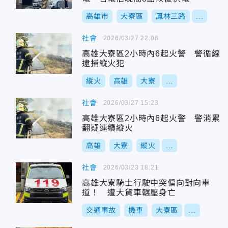
高雄市
大寮區
鳳林三路
...
社會
2026/03/27 22:08
高雄大寮區2小時內6起火警 警循線
逮捕縱火犯
縱火
高雄
大寮
...
社會
2026/03/27 15:23
高雄大寮區2小時內6起火警 警消累
翻疑連續縱火
高雄
大寮
縱火
...
社會
2026/03/23 18:21
高雄大寮騎士行駛中突偏向對向車
道！ 遭大貨車輾壓身亡
交通事故
機車
大寮區
...