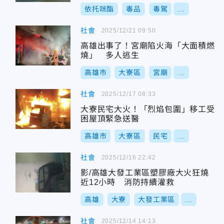
依托咪酯
毒品
毒駕
...
社會
2025/12/21 09:50
高雄出事了！宮廟陷火海「大面積燃
燒」 多人逃生
高雄市
大寮區
宮廟
...
社會
2025/12/17 08:33
大寮民宅大火！「烈焰包圍」移工受
困屋頂緊急送醫
高雄市
大寮區
民宅
...
社會
2025/12/16 22:42
影/高雄大發工業區塑膠廠大火狂燒
近12小時 消防持續灌救
高雄
大寮
大發工業區
...
社會
2025/12/14 14:13