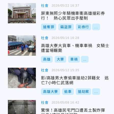
社會
2026/05/22 16:37
屏東無照少年騎機車衝高雄搶彩券
行！ 熱心民眾出手壓制
搶奪罪
竊盜罪
彩券行
...
社會
2026/05/16 16:28
高雄大寮大貨車、機車車禍 女騎士
遭當場輾斃
高雄
大寮
車禍
...
社會
2026/05/12 15:35
影/高雄男大寮偷車搶劫2菲籍女 逃
亡7小時仁武落網
高雄大寮
偷車
搶劫案
...
社會
2026/05/08 16:42
驚悚！高雄民宅門口遭丟土製炸彈