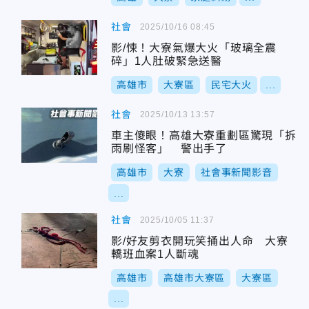
社會
2025/10/16 08:45
影/悚！大寮氣爆大火「玻璃全震
碎」1人肚破緊急送醫
高雄市
大寮區
民宅大火
...
社會
2025/10/13 13:57
車主傻眼！高雄大寮重劃區驚現「拆
雨刷怪客」 警出手了
高雄市
大寮
社會事新聞影音
...
社會
2025/10/05 11:37
影/好友剪衣開玩笑捅出人命 大寮
轎班血案1人斷魂
高雄市
高雄市大寮區
大寮區
...