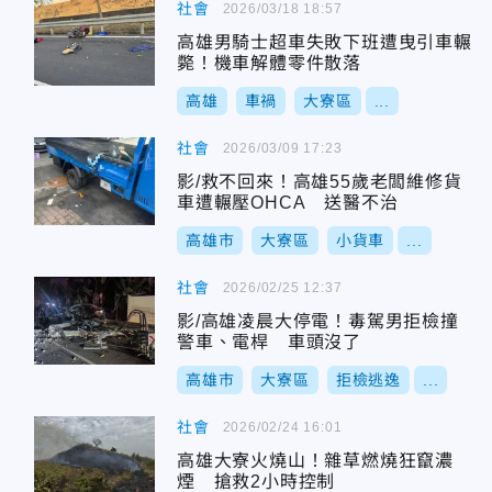
社會
2026/03/18 18:57
高雄男騎士超車失敗下班遭曳引車輾
斃！機車解體零件散落
高雄
車禍
大寮區
...
社會
2026/03/09 17:23
影/救不回來！高雄55歲老闆維修貨
車遭輾壓OHCA 送醫不治
高雄市
大寮區
小貨車
...
社會
2026/02/25 12:37
影/高雄凌晨大停電！毒駕男拒檢撞
警車、電桿 車頭沒了
高雄市
大寮區
拒檢逃逸
...
社會
2026/02/24 16:01
高雄大寮火燒山！雜草燃燒狂竄濃
煙 搶救2小時控制