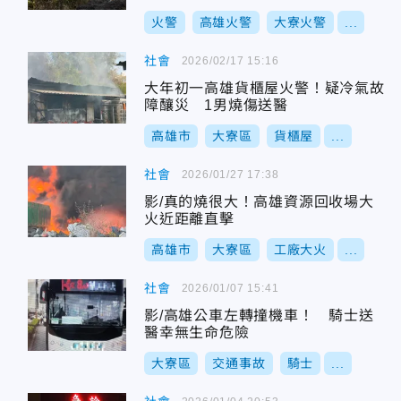
火警
高雄火警
大寮火警
...
社會
2026/02/17 15:16
大年初一高雄貨櫃屋火警！疑冷氣故
障釀災 1男燒傷送醫
高雄市
大寮區
貨櫃屋
...
社會
2026/01/27 17:38
影/真的燒很大！高雄資源回收場大
火近距離直擊
高雄市
大寮區
工廠大火
...
社會
2026/01/07 15:41
影/高雄公車左轉撞機車！ 騎士送
醫幸無生命危險
大寮區
交通事故
騎士
...