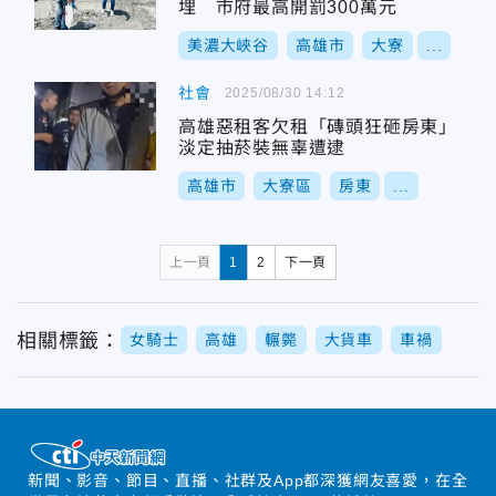
埋 市府最高開罰300萬元
美濃大峽谷
高雄市
大寮
...
社會
2025/08/30 14:12
高雄惡租客欠租「磚頭狂砸房東」
淡定抽菸裝無辜遭逮
高雄市
大寮區
房東
...
上一頁
1
2
下一頁
相關標籤：
女騎士
高雄
輾斃
大貨車
車禍
新聞、影音、節目、直播、社群及App都深獲網友喜愛，在全