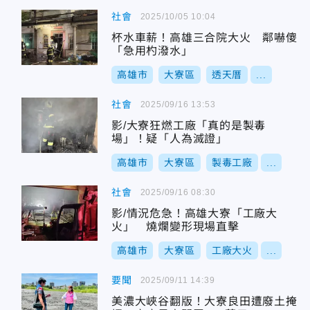
社會
2025/10/05 10:04
杯水車薪！高雄三合院大火 鄰嚇傻
「急用杓潑水」
高雄市
大寮區
透天厝
...
社會
2025/09/16 13:53
影/大寮狂燃工廠「真的是製毒
場」！疑「人為滅證」
高雄市
大寮區
製毒工廠
...
社會
2025/09/16 08:30
影/情況危急！高雄大寮「工廠大
火」 燒爛變形現場直擊
高雄市
大寮區
工廠大火
...
要聞
2025/09/11 14:39
美濃大峽谷翻版！大寮良田遭廢土掩