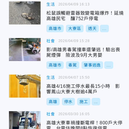
生活
2026/04/09 16:13
松鼠誤觸避雷器致變電箱爆炸！延燒
高雄民宅 釀752戶停電
高雄市
大寮區
透天
...
社會
2026/04/09 15:28
影/高雄男毒駕撞車還肇逃！驗出喪
屍煙彈 險波及9月大男嬰
高雄市
毒駕
肇事逃逸
...
生活
2026/04/07 15:50
高雄4/16施工停水最長15小時 影
響鳳山大寮大樹逾4萬戶
高雄
停水
施工
...
社會
2026/03/30 16:05
高雄大寮車禍撞斷電桿！800戶大停
電 台電估晚間8點恢復供電