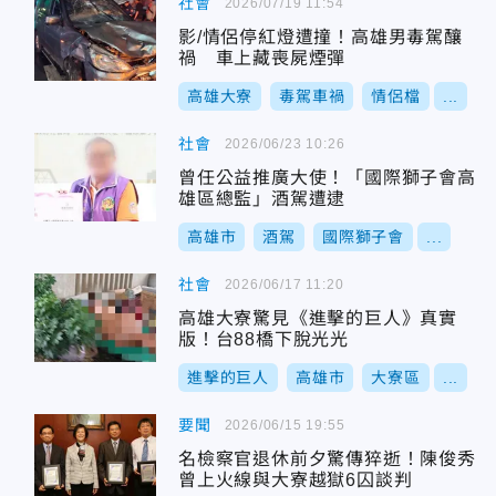
社會
2026/07/19 11:54
影/情侶停紅燈遭撞！高雄男毒駕釀
禍 車上藏喪屍煙彈
高雄大寮
毒駕車禍
情侶檔
...
社會
2026/06/23 10:26
曾任公益推廣大使！「國際獅子會高
雄區總監」酒駕遭逮
高雄市
酒駕
國際獅子會
...
社會
2026/06/17 11:20
高雄大寮驚見《進擊的巨人》真實
版！台88橋下脫光光
進擊的巨人
高雄市
大寮區
...
要聞
2026/06/15 19:55
名檢察官退休前夕驚傳猝逝！陳俊秀
曾上火線與大寮越獄6囚談判