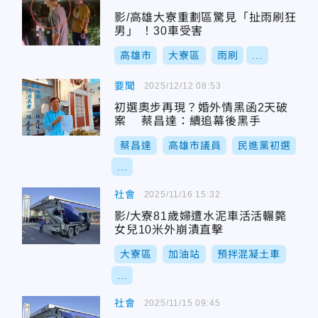
影/高雄大寮重劃區驚見「扯雨刷狂
男」 ！30車受害
高雄市
大寮區
雨刷
...
要聞
2025/12/12 08:53
初選奧步再現？婚外情黑函2天破
案 蔡昌達：續追幕後黑手
蔡昌達
高雄市議員
民進黨初選
...
社會
2025/11/16 15:32
影/大寮81歲婦遭水泥車活活輾斃
女兒10米外崩潰直擊
大寮區
加油站
預拌混凝土車
...
社會
2025/11/15 09:45