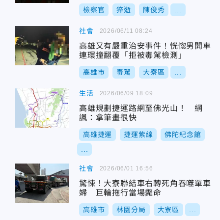
檢察官
猝逝
陳俊秀
...
社會
2026/06/11 08:24
高雄又有嚴重治安事件！恍惚男開車
連環撞翻覆「拒被毒駕檢測」
高雄市
毒駕
大寮區
...
生活
2026/06/09 18:09
高雄規劃捷運路網至佛光山！ 網
諷：拿筆畫很快
高雄捷運
捷運紫線
佛陀紀念館
...
社會
2026/06/01 16:56
驚悚！大寮聯結車右轉死角吞噬單車
婦 巨輪拖行當場斃命
高雄市
林園分局
大寮區
...