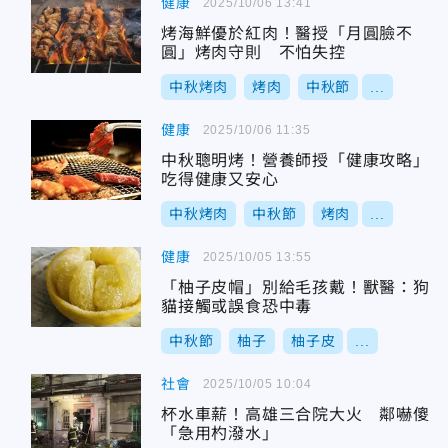
健康
2025/10/06 13:41
烤海鮮優於紅肉！醫授「月圓臉不
圓」烤肉守則 不怕失控
中秋烤肉
烤肉
中秋節
...
健康
2025/10/06 11:35
中秋聰明烤！營養師授「健康攻略」
吃得健康又安心
中秋烤肉
中秋節
烤肉
...
健康
2025/10/05 13:55
「柚子皮帽」別給毛孩戴！獸醫：狗
貓接觸或誤食恐中毒
中秋節
柚子
柚子皮
...
社會
2025/10/05 10:04
杯水車薪！高雄三合院大火 鄰嚇傻
「急用杓潑水」