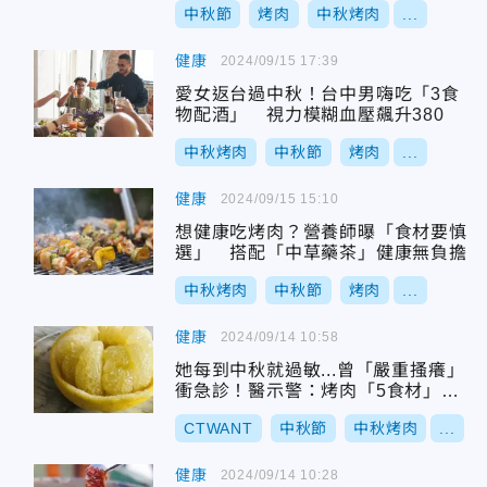
中秋節
烤肉
中秋烤肉
...
健康
2024/09/15 17:39
愛女返台過中秋！台中男嗨吃「3食
物配酒」 視力模糊血壓飆升380
中秋烤肉
中秋節
烤肉
...
健康
2024/09/15 15:10
想健康吃烤肉？營養師曝「食材要慎
選」 搭配「中草藥茶」健康無負擔
中秋烤肉
中秋節
烤肉
...
健康
2024/09/14 10:58
她每到中秋就過敏...曾「嚴重搔癢」
衝急診！醫示警：烤肉「5食材」要
小心
CTWANT
中秋節
中秋烤肉
...
健康
2024/09/14 10:28