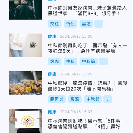
中秋節到男友家烤肉...妹子驚覺踏入
黑道世家 「滿門8+9」想分手！
交往
情侶
黑道
...
健康
2024/09/17 15:36
中秋節別再亂吃了！醫示警「有人一
夜狂瀉5次」：急診室病患暴增
烤肉
中秋
中秋節
...
健康
2024/09/17 12:29
中秋節後「腹瀉疫情」恐飆升！醫曝
最慘1天拉20次「離不開馬桶」
腸胃炎
腹瀉
中秋節
...
健康
2024/09/16 15:37
中秋烤肉別亂吃！醫示警「5件事」
恐傷害腸胃道黏膜 「4招」顧好腸
道