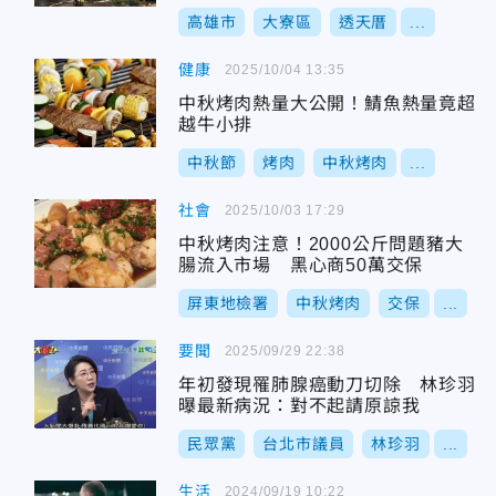
高雄市
大寮區
透天厝
...
健康
2025/10/04 13:35
中秋烤肉熱量大公開！鯖魚熱量竟超
越牛小排
中秋節
烤肉
中秋烤肉
...
社會
2025/10/03 17:29
中秋烤肉注意！2000公斤問題豬大
腸流入市場 黑心商50萬交保
屏東地檢署
中秋烤肉
交保
...
要聞
2025/09/29 22:38
年初發現罹肺腺癌動刀切除 林珍羽
曝最新病況：對不起請原諒我
民眾黨
台北市議員
林珍羽
...
生活
2024/09/19 10:22