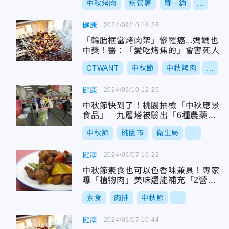
中秋烤肉
疾管署
羅一鈞
...
健康
2024/09/10 16:36
「輪胎框當烤肉架」慘罹癌...媽媽也
中獎！醫：「愛吃烤焦的」會害死人
CTWANT
中秋節
中秋烤肉
...
健康
2024/09/10 12:25
中秋節快到了！桃園抽檢「中秋應景
食品」 九層塔被驗出「6種農藥」
急下架
中秋節
桃園市
衛生局
...
健康
2024/09/07 16:22
中秋節素食也可以色香味兼具！專家
曝「植物肉」美味還能補充「2營
養」
素食
肉排
中秋節
...
健康
2024/09/07 10:44