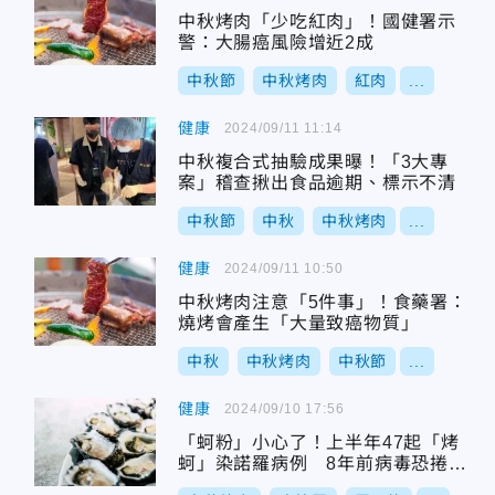
中秋烤肉「少吃紅肉」！國健署示
警：大腸癌風險增近2成
中秋節
中秋烤肉
紅肉
...
健康
2024/09/11 11:14
中秋複合式抽驗成果曝！「3大專
案」稽查揪出食品逾期、標示不清
中秋節
中秋
中秋烤肉
...
健康
2024/09/11 10:50
中秋烤肉注意「5件事」！食藥署：
燒烤會產生「大量致癌物質」
中秋
中秋烤肉
中秋節
...
健康
2024/09/10 17:56
「蚵粉」小心了！上半年47起「烤
蚵」染諾羅病例 8年前病毒恐捲土
重來