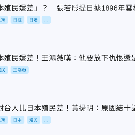
本殖民還差」？ 張若彤提日據1896年雲
民黨
日據
日治
...
本殖民還差！王鴻薇嘆：他要放下仇恨還
殖民
王鴻薇
對台人比日本殖民差！黃揚明：原團結十
民黨
日本
殖民
...