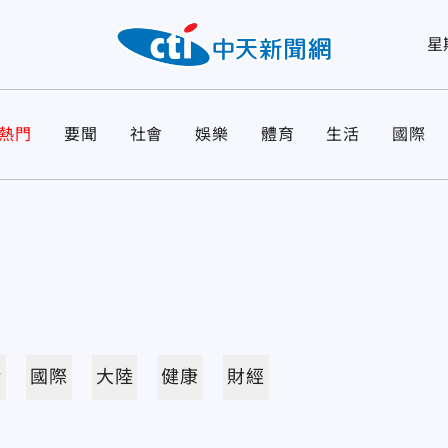
星
熱門
要聞
社會
娛樂
體育
生活
國際
活
國際
大陸
健康
財經