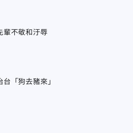
先輩不敬和汙辱
治台「狗去豬來」