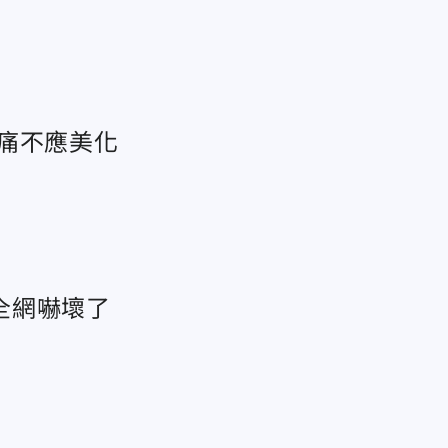
痛不應美化
全網嚇壞了