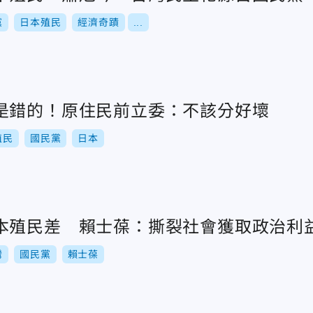
黨
日本殖民
經濟奇蹟
...
是錯的！原住民前立委：不該分好壞
殖民
國民黨
日本
本殖民差 賴士葆：撕裂社會獲取政治利
灣
國民黨
賴士葆