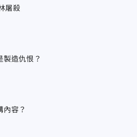
林屠殺
是製造仇恨？
講內容？