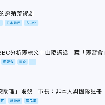
揍的戀殖荒謬劇
人
日本殖民
去中化
！BBC分析鄭麗文中山陵講話 藏「鄭習會
鄭習會
南京
...
安助理」帳號 市長：非本人與團隊註冊
殖民
總統府
國民黨