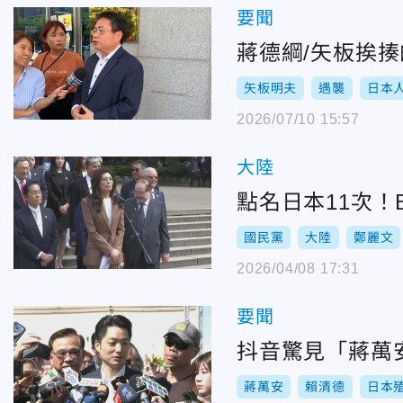
要聞
蔣德綱/矢板挨
矢板明夫
遇襲
日本
2026/07/10 15:57
大陸
點名日本11次
國民黨
大陸
鄭麗文
2026/04/08 17:31
要聞
抖音驚見「蔣萬
蔣萬安
賴清德
日本