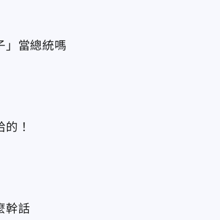
子」當總統嗎
給的！
麼幹話