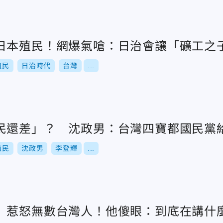
日本殖民！網爆氣嗆：日治會讓「礦工之
殖民
日治時代
台灣
...
民還差」？ 沈政男：台灣四寶都國民黨
殖民
沈政男
李登輝
...
」惹怒無數台灣人！他傻眼：到底在講什