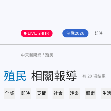
LIVE 24HR
決戰2026
即時
中天新聞網
殖民
殖民
相關報導
有
28
項結果
全部
即時
要聞
社會
娛樂
體育
生