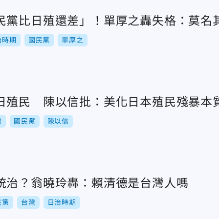
民黨比日殖還差」！單厚之轟失格：莫名
治時期
國民黨
單厚之
日殖民 陳以信批：美化日本殖民殘暴本
灣
國民黨
陳以信
統治？翁曉玲轟：賴清德是台灣人嗎
民黨
台灣
日治時期