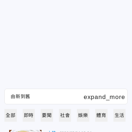
全部
即時
要聞
社會
娛樂
體育
生活