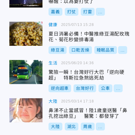
嚇醒：以為要打仗了
嘉義
打仗
打雷
...
健康
2025/07/13 15:28
夏日消暑必備！中醫推綠豆湯配玫瑰
花、菊花秒變排毒湯
綠豆湯
口乾舌燥
睡眠品質
...
生活
2025/06/20 14:36
驚險一瞬！台灣好行大巴「逆向硬
超」 特斯拉急煞逃死劫
逆向超車
台灣好行
公車
...
大陸
2025/03/14 17:18
鼻涕不止當感冒！陸1歲童送醫「鼻
孔挖出綠豆」 醫驚：都發芽了
大陸
湖北
周歲
...