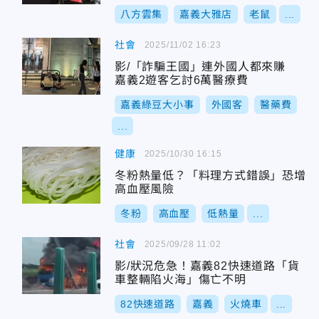
八方雲集
嘉義大雅店
老鼠
...
社會
2025/11/02 16:23
影/「詐騙王國」連外國人都來賺
嘉義2遊客乞討6萬醫療費
嘉義綠豆大小事
外國客
醫藥費
...
健康
2025/10/30 16:15
冬粉熱量低？「料理方式錯誤」恐增
高血壓風險
冬粉
高血壓
低熱量
...
社會
2025/09/28 11:02
影/狀況危急！嘉義82快速道路「貨
車整輛陷火海」傷亡不明
82快速道路
嘉義
火燒車
...