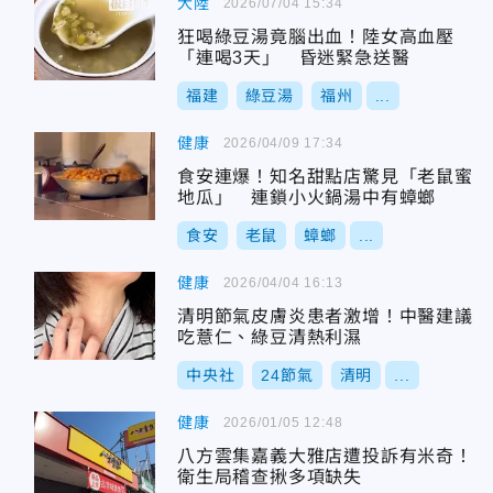
大陸
2026/07/04 15:34
狂喝綠豆湯竟腦出血！陸女高血壓
「連喝3天」 昏迷緊急送醫
福建
綠豆湯
福州
...
健康
2026/04/09 17:34
食安連爆！知名甜點店驚見「老鼠蜜
地瓜」 連鎖小火鍋湯中有蟑螂
食安
老鼠
蟑螂
...
健康
2026/04/04 16:13
清明節氣皮膚炎患者激增！中醫建議
吃薏仁、綠豆清熱利濕
中央社
24節氣
清明
...
健康
2026/01/05 12:48
八方雲集嘉義大雅店遭投訴有米奇！
衛生局稽查揪多項缺失