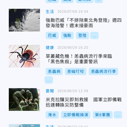
生活
2026/07/08 19:34
強颱巴威「不排除東北角登陸」週四
發海陸警！週末接豪雨
巴威
強颱
登陸
...
健康
2026/06/29 16:20
草叢藏危機！恙蟲病流行季來臨
「黑色焦痂」是重要警訊
恙蟲病
恙螨叮咬
恙蟲病流行季
...
要聞
2026/06/26 12:38
米克拉釀災即刻救援 國軍立即備戰
迅速轉換災防整備
淹水
立即備戰操演
第8軍團
...
2026/06/23 19:41