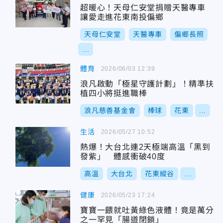
超暖心！天母仁安堂捐贈天醫專車
讓愛走進花東南投偏鄉
天母仁安堂
天醫專車
偏鄉長照
...
體育
2026/06/03 12:39
浪凡啟動「極星守護計劃」！精準扶
植四小將挺進職棒
浪凡慈善基金會
棒球
花東
...
生活
2026/05/27 10:52
熱爆！大台北連2天極端高溫「黑到
發紫」 體感衝破40度
高溫
大台北
花東縱谷
...
健康
2026/05/23 17:24
寶寶一餵就吐黃綠色液體！竟是萬分
之一罕見「腸道閉鎖」