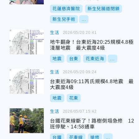
花蓮慈濟醫院
新生兒腸道閉鎖
新生兒手術
...
生活
2026/05/20 20:41
地牛翻身！台東近海20:25規模4.8極
淺層地震 最大震度4級
地震
台東
花東近海
...
生活
2026/05/20 09:24
台東近海09:11芮氏規模4.8地震 最
大震度4級
地震
花東
生活
2026/05/07 15:42
台鐵花東線斷了！路樹倒塌急修 12
班停駛、14:58通車
台鐵
花東線
搶修
...