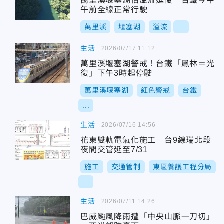
萬里溪堰塞湖估溢流延後 台鐵今中
午前全線正常行駛
萬里溪
堰塞湖
溢流
...
生活
2026/07/17 11:12
萬里溪堰塞湖警戒！台鐵「鳳林＝光
復」下午3時起停駛
萬里溪堰塞湖
紅色警戒
台鐵
...
生活
2026/07/16 14:56
花東雙軌電氣化施工 台9線瑞北段
夜間交管延至7/31
施工
交通管制
東區養護工程分局
...
生活
2026/07/11 14:26
巴威颱風降雨遭「中央山脈一刀切」