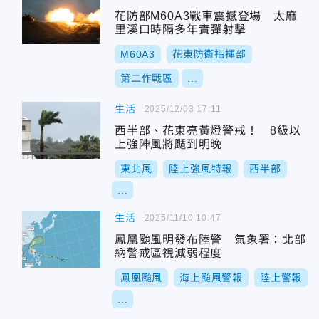
花防部M60A3戰車震撼登場 太麻
里溪口時隔多年實彈射擊
M60A3
花東防衛指揮部
第二作戰區
...
生活
2025/12/03 17:11
西半部、花東亮黃燈警戒！ 8級以
上強陣風將颳到明晚
東北風
陸上強風特報
西半部
...
生活
2025/11/10 10:47
鳳凰颱風明發布陸警 氣象署：北部
納警戒區視減弱程度
鳳凰颱風
海上颱風警報
陸上警報
...