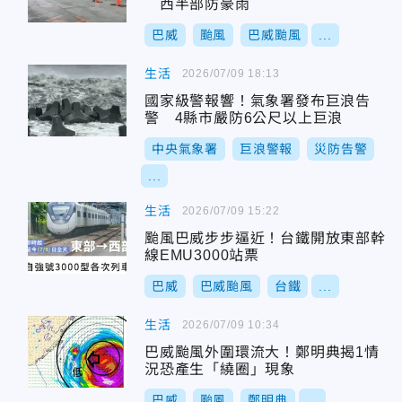
西半部防豪雨
巴威
颱風
巴威颱風
...
生活
2026/07/09 18:13
國家級警報響！氣象署發布巨浪告
警 4縣市嚴防6公尺以上巨浪
中央氣象署
巨浪警報
災防告警
...
生活
2026/07/09 15:22
颱風巴威步步逼近！台鐵開放東部幹
線EMU3000站票
巴威
巴威颱風
台鐵
...
生活
2026/07/09 10:34
巴威颱風外圍環流大！鄭明典揭1情
況恐產生「繞圈」現象
巴威
颱風
鄭明典
...