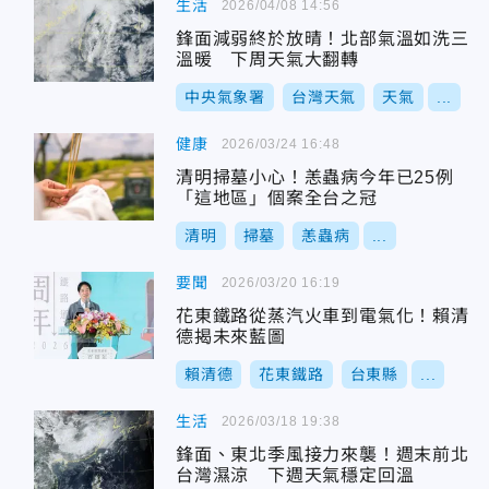
生活
2026/04/08 14:56
鋒面減弱終於放晴！北部氣溫如洗三
溫暖 下周天氣大翻轉
中央氣象署
台灣天氣
天氣
...
健康
2026/03/24 16:48
清明掃墓小心！恙蟲病今年已25例
「這地區」個案全台之冠
清明
掃墓
恙蟲病
...
要聞
2026/03/20 16:19
花東鐵路從蒸汽火車到電氣化！賴清
德揭未來藍圖
賴清德
花東鐵路
台東縣
...
生活
2026/03/18 19:38
鋒面、東北季風接力來襲！週末前北
台灣濕涼 下週天氣穩定回溫