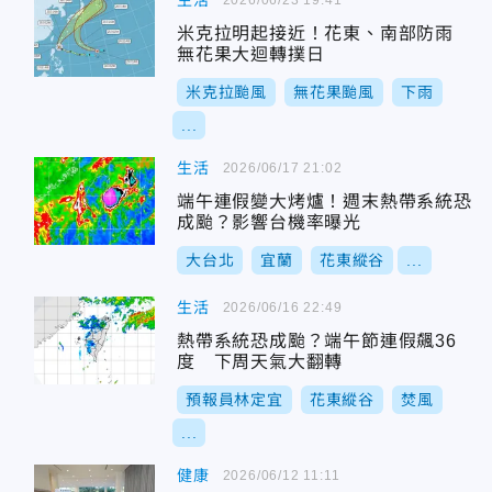
生活
米克拉明起接近！花東、南部防雨
無花果大迴轉撲日
米克拉颱風
無花果颱風
下雨
...
生活
2026/06/17 21:02
端午連假變大烤爐！週末熱帶系統恐
成颱？影響台機率曝光
大台北
宜蘭
花東縱谷
...
生活
2026/06/16 22:49
熱帶系統恐成颱？端午節連假飆36
度 下周天氣大翻轉
預報員林定宜
花東縱谷
焚風
...
健康
2026/06/12 11:11