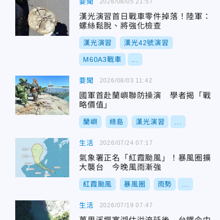
要聞
2026/08/05 21:57
漢光演習首日戰車零件掉落！陸軍：
螺絲鬆脫、將強化檢查
漢光演習
漢光42號演習
M60A3戰車
...
要聞
2026/08/03 11:42
國軍首赴蘭嶼聯防操演 學者揭「戰
略價值」
蘭嶼
綠島
漢光演習
...
生活
2026/07/24 07:17
氣象署正名「紅霞颱風」！暴風圈擴
大襲台 今晚風雨漸強
紅霞颱風
暴風圈
雨勢
...
生活
2026/07/19 07:47