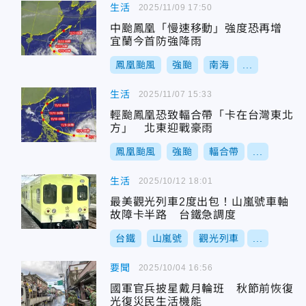
生活
2025/11/09 17:50
中颱鳳凰「慢速移動」強度恐再增
宜蘭今首防強降雨
鳳凰颱風
強颱
南海
...
生活
2025/11/07 15:33
輕颱鳳凰恐致輻合帶「卡在台灣東北
方」 北東迎戰豪雨
鳳凰颱風
強颱
輻合帶
...
生活
2025/10/12 18:01
最美觀光列車2度出包！山嵐號車軸
故障卡半路 台鐵急調度
台鐵
山嵐號
觀光列車
...
要聞
2025/10/04 16:56
國軍官兵披星戴月輪班 秋節前恢復
光復災民生活機能