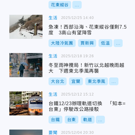
花東縱谷
...
生活
2025/12/25 14:40
急凍！西部沿海、花東縱谷僅剩7.5
度 3高山有望降雪
大陸冷氣團
賈新興
低溫
...
生活
2025/12/18 19:26
冬至雨神攪局！新竹以北越晚雨越
大 下週東北季風再襲
大台北
宜蘭
東北季風
...
生活
2025/12/12 15:12
台鐵12/23辦理軌道切換 「知本=
台東」停駛改公路接駁
台鐵
台東
軌道
...
要聞
2025/12/04 20:30