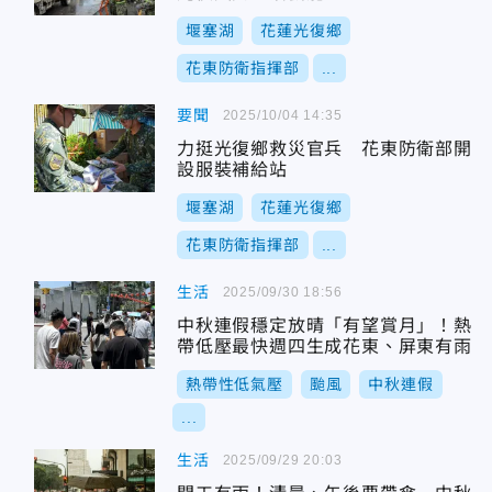
堰塞湖
花蓮光復鄉
花東防衛指揮部
...
要聞
2025/10/04 14:35
力挺光復鄉救災官兵 花東防衛部開
設服裝補給站
堰塞湖
花蓮光復鄉
花東防衛指揮部
...
生活
2025/09/30 18:56
中秋連假穩定放晴「有望賞月」！熱
帶低壓最快週四生成花東、屏東有雨
熱帶性低氣壓
颱風
中秋連假
...
生活
2025/09/29 20:03