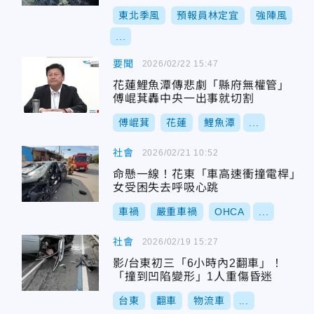
東北季風
預報員林定宜
強陣風
...
要聞
2026/02/22 15:47
花蓮鯉魚潭傳悲劇「縣府無權管」
傅崐萁轟中央一出事就切割
傅崐萁
花蓮
鯉魚潭
...
社會
2026/02/21 10:52
命懸一線！花東「車高速衝撞電桿」
女受困失去呼吸心跳
車禍
嚴重車禍
OHCA
...
社會
2026/02/19 15:27
影/台東初三「6小時內2翻車」！
「撞到凹陷變形」1人重傷昏迷
台東
翻車
物流車
...