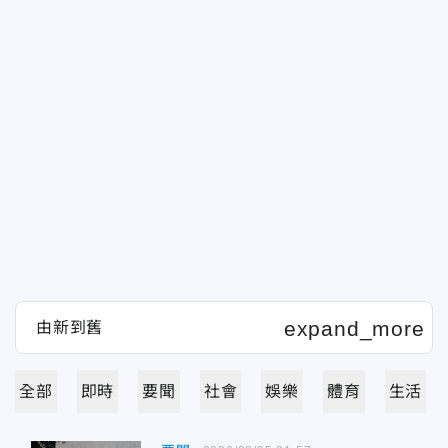
全部
即時
要聞
社會
娛樂
體育
生活