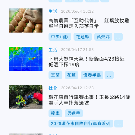
生活
2026/05/04 16:22
高齡農業「互助代養」 紅葉放牧雞
蛋半日遊走入部落日常
中央山脈
花蓮縣
萬榮鄉
...
生活
2026/04/17 21:53
下周大怒神天氣！新鋒面4/23接近
低溫下探19度
宜蘭
花蓮
恆春半島
...
社會
2026/04/12 12:33
環花東自行車賽出事！玉長公路14歲
選手人車摔落邊坡
摔車
男選手
2026環花東國際自行車賽系列
...