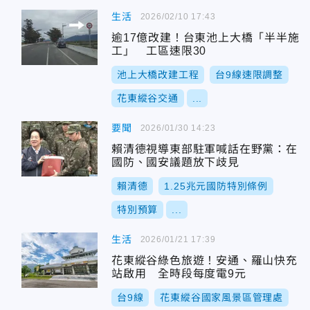
生活
2026/02/10 17:43
逾17億改建！台東池上大橋「半半施
工」 工區速限30
池上大橋改建工程
台9線速限調整
花東縱谷交通
...
要聞
2026/01/30 14:23
賴清德視導東部駐軍喊話在野黨：在
國防、國安議題放下歧見
賴清德
1.25兆元國防特別條例
特別預算
...
生活
2026/01/21 17:39
花東縱谷綠色旅遊！安通、羅山快充
站啟用 全時段每度電9元
台9線
花東縱谷國家風景區管理處