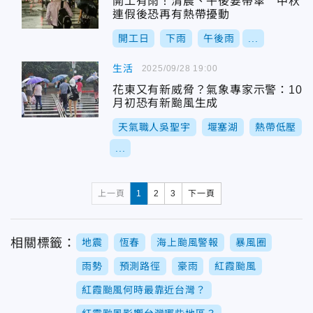
開工有雨！清晨、午後要帶傘 中秋
連假後恐再有熱帶擾動
開工日
下雨
午後雨
...
生活
2025/09/28 19:00
花東又有新威脅？氣象專家示警：10
月初恐有新颱風生成
天氣職人吳聖宇
堰塞湖
熱帶低壓
...
上一頁
1
2
3
下一頁
相關標籤：
地震
恆春
海上颱風警報
暴風圈
雨勢
預測路徑
豪雨
紅霞颱風
紅霞颱風何時最靠近台灣？