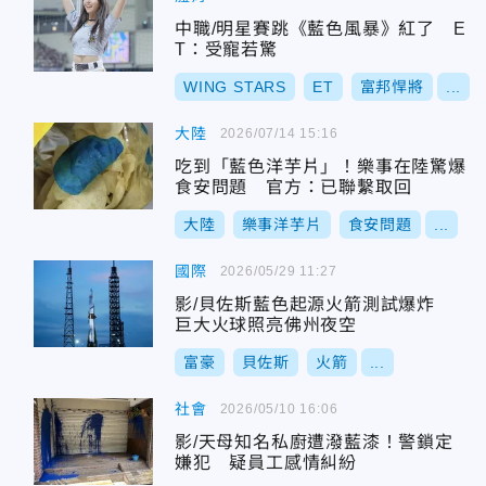
中職/明星賽跳《藍色風暴》紅了 E
T：受寵若驚
WING STARS
ET
富邦悍將
...
大陸
2026/07/14 15:16
吃到「藍色洋芋片」！樂事在陸驚爆
食安問題 官方：已聯繫取回
大陸
樂事洋芋片
食安問題
...
國際
2026/05/29 11:27
影/貝佐斯藍色起源火箭測試爆炸
巨大火球照亮佛州夜空
富豪
貝佐斯
火箭
...
社會
2026/05/10 16:06
影/天母知名私廚遭潑藍漆！警鎖定
嫌犯 疑員工感情糾紛