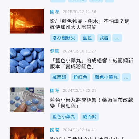
國際
2025/01/12 11:36
影/「藍色物品、樹木」不怕燒？網
瘋傳加州大火陰謀論
洛杉磯野火
藍色
武器
...
健康
2024/12/18 11:27
「藍色小藥丸」將成絕響！威而鋼新
版本「變成粉紅色」
威而鋼
粉紅色
藍色小藥丸
...
國際
2024/12/17 22:29
藍色小藥丸將成絕響！藥廠宣布改款
變「粉紅色」
藍色小藥丸
威而鋼
國際
2024/11/22 14:41