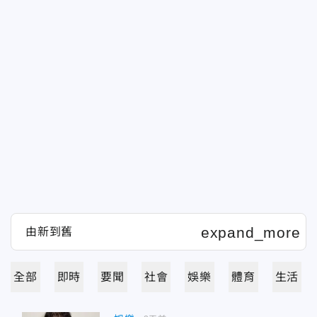
全部
即時
要聞
社會
娛樂
體育
生活