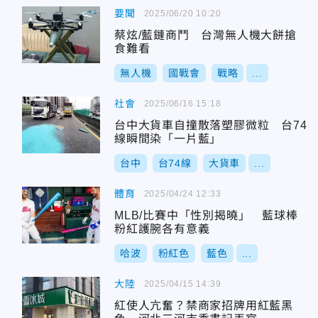
要聞
2025/06/20 10:20
蔡炫/藍鏈商鬥 台灣無人機大餅搶
食難看
無人機
國戰會
戰略
...
社會
2025/06/16 15:18
台中大貨車自撞散落塑膠微粒 台74
線瞬間染「一片藍」
台中
台74線
大貨車
...
體育
2025/04/24 12:33
MLB/比賽中「性別揭曉」 藍球棒
粉紅護腕各有意義
哈波
粉紅色
藍色
...
大陸
2025/04/15 14:39
紅使人亢奮？禁商家招牌用紅藍黑