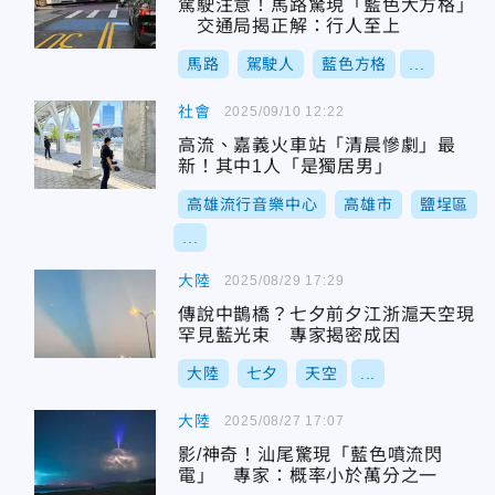
駕駛注意！馬路驚現「藍色大方格」
交通局揭正解：行人至上
馬路
駕駛人
藍色方格
...
社會
2025/09/10 12:22
高流、嘉義火車站「清晨慘劇」最
新！其中1人「是獨居男」
高雄流行音樂中心
高雄市
鹽埕區
...
大陸
2025/08/29 17:29
傳說中鵲橋？七夕前夕江浙滬天空現
罕見藍光束 專家揭密成因
大陸
七夕
天空
...
大陸
2025/08/27 17:07
影/神奇！汕尾驚現「藍色噴流閃
電」 專家：概率小於萬分之一