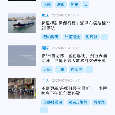
大陸
廣東
閃電
...
生活
2025/07/19 16:44
颱風攪亂暑假行程！澎湖布袋航線7/
20停航
薇帕颱風
外圍環流
澎湖縣
...
國際
2025/07/13 16:21
影/日自衛隊「藍色脈衝」飛行表演
助陣 世博參觀人數累計突破千萬
大阪
世博
自衛隊
...
生活
2025/07/06 14:43
不斷更新/丹娜絲襲台最新！ 南迴
線今下午起全面停駛
丹娜絲颱風
颱風丹娜絲
丹娜絲
...