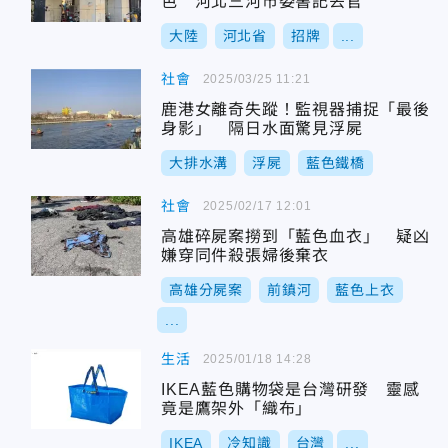
色 河北三河市委書記丟官
大陸
河北省
招牌
...
社會
2025/03/25 11:21
鹿港女離奇失蹤！監視器捕捉「最後
身影」 隔日水面驚見浮屍
大排水溝
浮屍
藍色鐵橋
社會
2025/02/17 12:01
高雄碎屍案撈到「藍色血衣」 疑凶
嫌穿同件殺張婦後棄衣
高雄分屍案
前鎮河
藍色上衣
...
生活
2025/01/18 14:28
IKEA藍色購物袋是台灣研發 靈感
竟是鷹架外「織布」
IKEA
冷知識
台灣
...