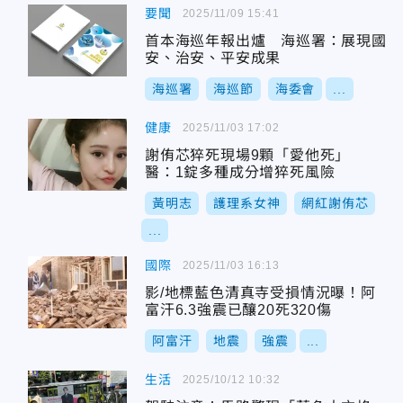
要聞
2025/11/09 15:41
首本海巡年報出爐 海巡署：展現國
安、治安、平安成果
海巡署
海巡節
海委會
...
健康
2025/11/03 17:02
謝侑芯猝死現場9顆「愛他死」
醫：1錠多種成分增猝死風險
黃明志
護理系女神
網紅謝侑芯
...
國際
2025/11/03 16:13
影/地標藍色清真寺受損情況曝！阿
富汗6.3強震已釀20死320傷
阿富汗
地震
強震
...
生活
2025/10/12 10:32