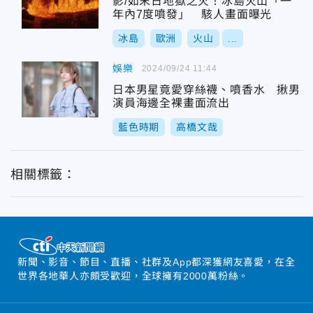
影/如末日地獄之火！冰島火山「一
年內7度噴發」 駭人畫面曝光
冰島
歐洲
火山
...
娛樂
2024/09/24 11:44
日本男星竟愛穿絲襪、噴香水 揪男
演員海邊全裸畫面流出
藍色時期
高橋文哉
相關標籤：
新聞、影音、節目、直播、社群及App都深獲網友喜愛，在全
世界各地華人亦頗受歡迎，全球擁有2000萬粉絲。