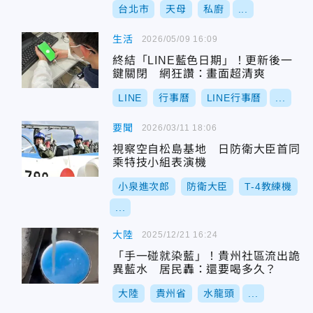
台北市
天母
私廚
...
生活
2026/05/09 16:09
終結「LINE藍色日期」！更新後一
鍵關閉 網狂讚：畫面超清爽
LINE
行事曆
LINE行事曆
...
要聞
2026/03/11 18:06
視察空自松島基地 日防衛大臣首同
乘特技小組表演機
小泉進次郎
防衛大臣
T-4教練機
...
大陸
2025/12/21 16:24
「手一碰就染藍」！貴州社區流出詭
異藍水 居民轟：還要喝多久？
大陸
貴州省
水龍頭
...