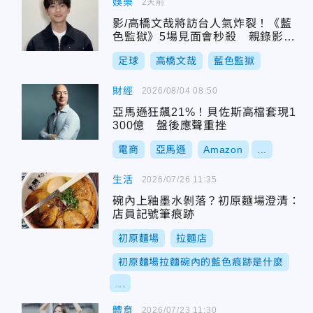
娛樂
2天前
影/高橋文哉將訪台人氣炸裂！《藍
色監獄》5場見面會秒殺 親錄影片
喊話台粉
足球
高橋文哉
藍色監獄
財經
2026/08/04 08:50
亞馬遜狂飆21%！貝佐斯高檔套現1
300億 盤後應聲重挫
電商
亞馬遜
Amazon
...
生活
2026/07/26 11:35
碗內上釉墨水剝落？初原麵場澄清：
店員記號筆痕跡
初原麵場
拉麵店
初原麵場拉麵碗內的藍色痕跡是什麼
...
體育
2026/07/23 11:30