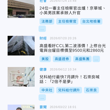
社會
2026/07/24 15:48
24位一審主任檢察官出爐！京華城、
小英男孩案承辦人升官
法務部
主任檢察官
台北地檢署
...
財經
2026/07/20 20:26
高盛看好CCL第二波漲價！上修台光
電與台燿目標價至9500元和2860元
美股
高盛證券
高盛集團
...
健康
2026/04/12 10:34
兒科給付最快7月調升！石崇良喊
話：「2倍不是夢」
中央社
兒科給付調升
石崇良
...
要聞
2026/03/22 18:01