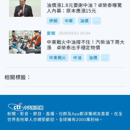
油價漲1.8元要謝中油？卓榮泰曝驚
人內幕：原本應漲15元
伊朗
中東
油價
...
要聞
2026/03/21 20:04
中東戰火中油撐不住！汽柴油下周大
漲 卓榮泰出手穩定物價
中東戰火
中油
油價
...
相關標籤：
新聞、影音、節目、直播、社群及App都深獲網友喜愛，在全
世界各地華人亦頗受歡迎，全球擁有2000萬粉絲。