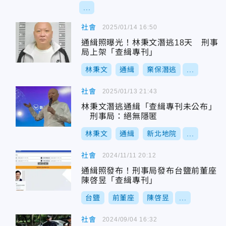
...
社會
2025/01/14 16:50
通緝照曝光！林秉文潛逃18天 刑事
局上架「查緝專刊」
林秉文
通緝
棄保潛逃
...
社會
2025/01/13 21:43
林秉文潛逃通緝「查緝專刊未公布」
刑事局：絕無隱匿
林秉文
通緝
新北地院
...
社會
2024/11/11 20:12
通緝照發布！刑事局發布台鹽前董座
陳啓昱「查緝專刊」
台鹽
前董座
陳啓昱
...
社會
2024/09/04 16:32