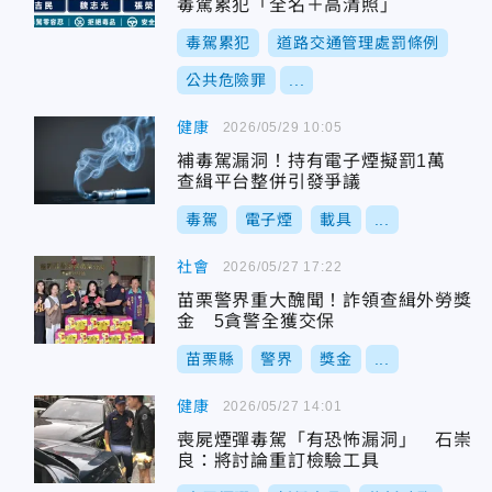
毒駕累犯「全名＋高清照」
毒駕累犯
道路交通管理處罰條例
公共危險罪
...
健康
2026/05/29 10:05
補毒駕漏洞！持有電子煙擬罰1萬
查緝平台整併引發爭議
毒駕
電子煙
載具
...
社會
2026/05/27 17:22
苗栗警界重大醜聞！詐領查緝外勞獎
金 5貪警全獲交保
苗栗縣
警界
獎金
...
健康
2026/05/27 14:01
喪屍煙彈毒駕「有恐怖漏洞」 石崇
良：將討論重訂檢驗工具