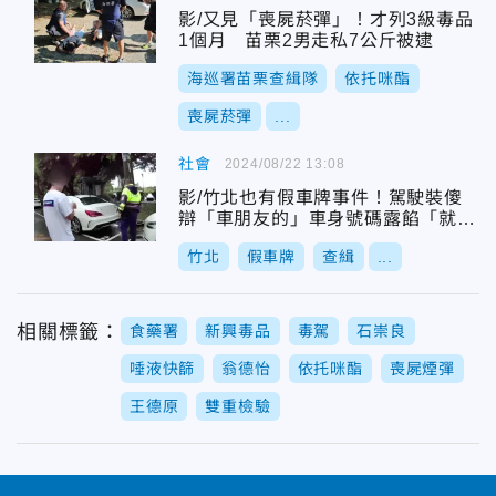
影/又見「喪屍菸彈」！才列3級毒品
1個月 苗栗2男走私7公斤被逮
海巡署苗栗查緝隊
依托咪酯
喪屍菸彈
...
社會
2024/08/22 13:08
影/竹北也有假車牌事件！駕駛裝傻
辯「車朋友的」車身號碼露餡「就你
的阿」
竹北
假車牌
查緝
...
相關標籤：
食藥署
新興毒品
毒駕
石崇良
唾液快篩
翁德怡
依托咪酯
喪屍煙彈
王德原
雙重檢驗