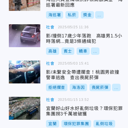
巡署最新回應
海巡署
私菸
獎金
...
社會
2025/05/25 11:36
影/撞倒17歲少年落跑 高雄男1.5小
時落網...竟是3條通緝犯
高雄
賓士
轎車
...
社會
2025/05/03 15:41
影/未繫安全帶遭攔查！桃園男欲撞
警車逃逸 查出喪屍菸彈
拒絕攔查
海洛因
喪屍菸彈
...
社會
2025/01/15 13:52
宜蘭好山好水好亂倒垃圾？環保犯罪
集團撈3千萬被破獲
宜蘭
環保犯罪集團
亂倒垃圾