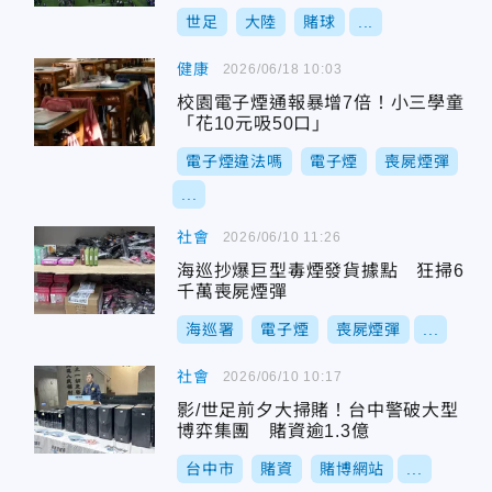
世足
大陸
賭球
...
健康
2026/06/18 10:03
校園電子煙通報暴增7倍！小三學童
「花10元吸50口」
電子煙違法嗎
電子煙
喪屍煙彈
...
社會
2026/06/10 11:26
海巡抄爆巨型毒煙發貨據點 狂掃6
千萬喪屍煙彈
海巡署
電子煙
喪屍煙彈
...
社會
2026/06/10 10:17
影/世足前夕大掃賭！台中警破大型
博弈集團 賭資逾1.3億
台中市
賭資
賭博網站
...