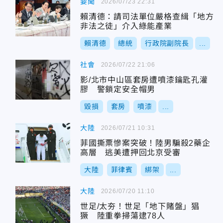
要聞
2026/07/23 22:31
賴清德：請司法單位嚴格查緝「地方
非法之徒」介入綠能產業
賴清德
總統
行政院副院長
...
社會
2026/07/22 21:06
影/北市中山區套房遭噴漆鑰匙孔灌
膠 警鎖定安全帽男
毀損
套房
噴漆
...
大陸
2026/07/21 10:31
菲國撕票慘案突破！陸男騙殺2藥企
高層 逃美遭押回北京受審
大陸
菲律賓
綁架
...
大陸
2026/07/20 11:10
世足/太夯！世足「地下賭盤」猖
獗 陸重拳掃蕩逮78人