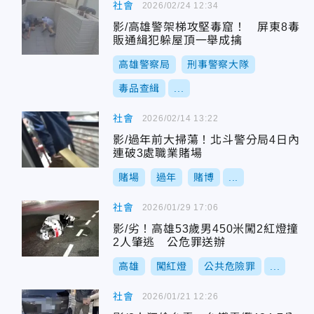
社會
2026/02/24 12:34
影/高雄警架梯攻堅毒窟！ 屏東8毒
販通緝犯躲屋頂一舉成擒
高雄警察局
刑事警察大隊
毒品查緝
...
社會
2026/02/14 13:22
影/過年前大掃蕩！北斗警分局4日內
連破3處職業賭場
賭場
過年
賭博
...
社會
2026/01/29 17:06
影/劣！高雄53歲男450米闖2紅燈撞
2人肇逃 公危罪送辦
高雄
闖紅燈
公共危險罪
...
社會
2026/01/21 12:26