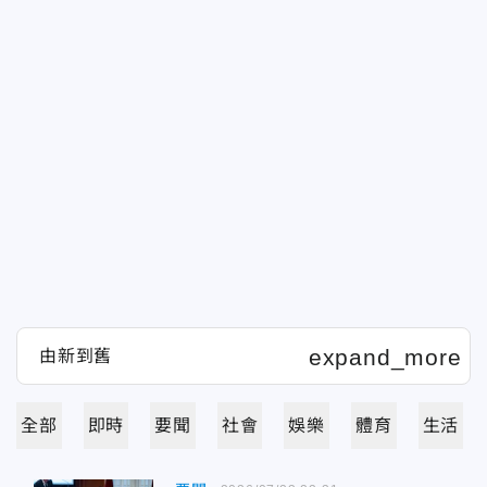
全部
即時
要聞
社會
娛樂
體育
生活