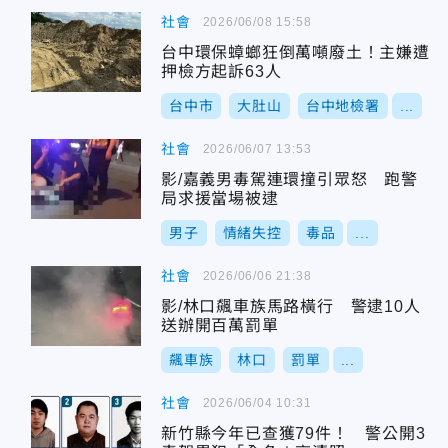
社會
2026/06/08 15:58
台中環保蟑螂狂倒萬噸廢土！主嫌遭
押檢方起訴63人
台中市
大肚山
台中地檢署
...
社會
2026/06/07 13:53
影/嘉義男毒駕連環撞引眾怒 跑警
局求援當場被逮
男子
情緒失控
毒品
...
社會
2026/06/06 21:38
影/林口飆車族馬路橫行 警逮10人
送辦開百萬罰單
飆車族
林口
罰單
...
社會
2026/06/04 10:31
新竹縣今年已查獲79件！ 警公開3