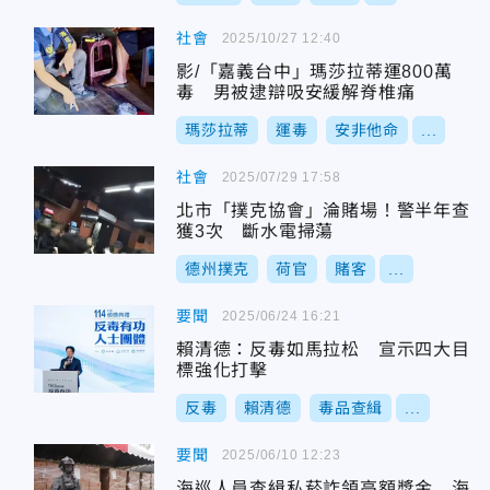
社會
2025/10/27 12:40
影/「嘉義台中」瑪莎拉蒂運800萬
毒 男被逮辯吸安緩解脊椎痛
瑪莎拉蒂
運毒
安非他命
...
社會
2025/07/29 17:58
北市「撲克協會」淪賭場！警半年查
獲3次 斷水電掃蕩
德州撲克
荷官
賭客
...
要聞
2025/06/24 16:21
賴清德：反毒如馬拉松 宣示四大目
標強化打擊
反毒
賴清德
毒品查緝
...
要聞
2025/06/10 12:23
海巡人員查緝私菸詐領高額獎金 海