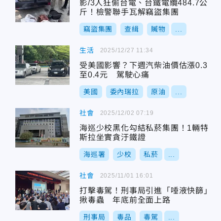
影/3人狂偷台電、台鐵電纜484.7公
斤！檢警聯手瓦解竊盜集團
竊盜集團
查緝
贓物
...
生活
2025/12/27 11:34
受美國影響？下週汽柴油價估漲0.3
至0.4元 駕駛心痛
美國
委內瑞拉
原油
...
社會
2025/12/02 07:19
海巡少校黑化勾結私菸集團！1輛特
斯拉坐實貪汙鐵證
海巡署
少校
私菸
...
社會
2025/11/01 16:01
打擊毒駕！刑事局引進「唾液快篩」
揪毒蟲 年底前全面上路
刑事局
毒品
毒駕
...