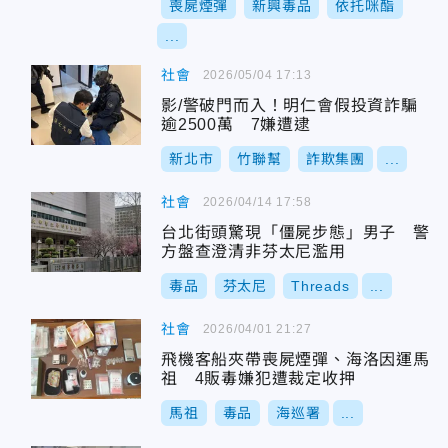
喪屍煙彈
新興毒品
依托咪酯
...
社會
2026/05/04 17:13
影/警破門而入！明仁會假投資詐騙
逾2500萬 7嫌遭逮
新北市
竹聯幫
詐欺集團
...
社會
2026/04/14 17:58
台北街頭驚現「僵屍步態」男子 警
方盤查澄清非芬太尼濫用
毒品
芬太尼
Threads
...
社會
2026/04/01 21:27
飛機客船夾帶喪屍煙彈、海洛因運馬
祖 4販毒嫌犯遭裁定收押
馬祖
毒品
海巡署
...