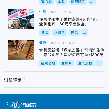
禽流感
家貓
寵物鮮食
...
生活
2024/10/06 16:19
便當小確幸！萊爾富連4週僅49元
全聯也有「60元幸福餐盒」
便當
萊爾富
優惠
...
健康
2024/09/12 16:35
食藥署新增「過氧乙酸」可清洗生魚
片等即食品！違規使用可重罰300萬
過氧乙酸
生魚片
生菜沙拉
...
相關標籤：