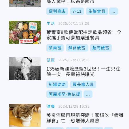
部人驚呼：以為是超市
便利商店
7-11
生鮮食品
...
生活
2025/06/11 13:29
萊爾富8款便當配指定飲品超省 全
家攜手寶可夢加購送餐具
萊爾富
鮮食便當
超商便當
健康
2025/02/21 09:16
135歲新疆嬤歷經3世紀！一生只住
院一次 長壽祕訣曝光
新疆婆婆
最長壽人瑞
阿麗米罕·色依提
...
健康
2024/12/28 16:39
美禽流感再現新突變！家貓吃「病雞
鮮食」亡 恐增傳人風險