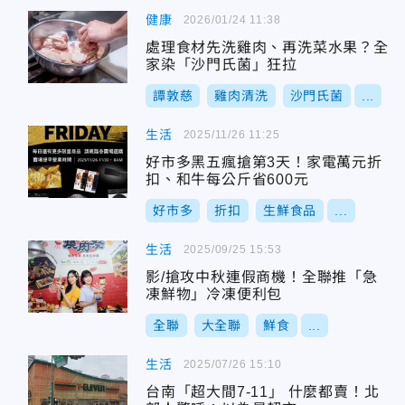
健康
2026/01/24 11:38
處理食材先洗雞肉、再洗菜水果？全
家染「沙門氏菌」狂拉
譚敦慈
雞肉清洗
沙門氏菌
...
生活
2025/11/26 11:25
好市多黑五瘋搶第3天！家電萬元折
扣、和牛每公斤省600元
好市多
折扣
生鮮食品
...
生活
2025/09/25 15:53
影/搶攻中秋連假商機！全聯推「急
凍鮮物」冷凍便利包
全聯
大全聯
鮮食
...
生活
2025/07/26 15:10
台南「超大間7-11」 什麼都賣！北