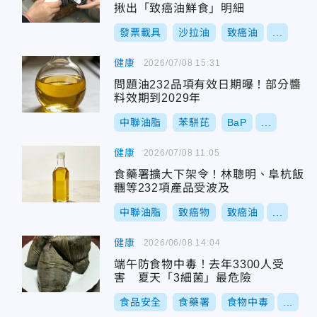
揪出「致癌油鮮食」明細
發票載具
沙拉油
致癌油
...
健康
2026/07/08 15:31
問題油232品項有效日期曝！部分醬
料效期到2029年
中聯油脂
苯駢芘
BaP
...
健康
2026/07/08 11:05
食藥署擴大下架令！林聰明、阜杭飯
糰等232項產品受波及
中聯油脂
致癌物
致癌油
...
健康
2026/06/08 14:04
端午防食物中毒！去年3300人受
害 夏天「3細菌」最危險
食品安全
食藥署
食物中毒
...