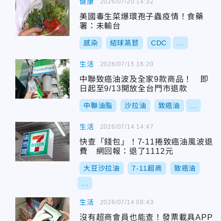
健康
2026/07/20 14:32
美國毒生菜爆環孢子蟲疫情！食藥
署：未輸台
感染
結球萵苣
CDC
...
生活
2026/07/15 16:20
中聯致癌油波及全家9款商品！ 即
日起至9/13開放全台門市退款
中聯油脂
沙拉油
致癌油
...
生活
2026/07/14 14:47
快查「錢包」！7-11捲致癌油風波退
費 網回報：退了1112元
大豆沙拉油
7-11超商
致癌油
...
生活
2026/07/14 08:43
沒有超商會員也能查！發票載具APP