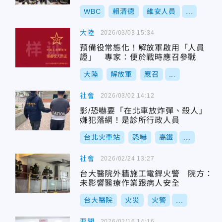
WBC
賴清德
維安人員
...
大陸
2026/03/03 15:34
預備役常態化！解放軍啟用「人員
證」 專家：便於戰時應召參戰
大陸
解放軍
應召
...
社會
2026/03/02 14:12
影/恐嚇要「在北車放炸彈、殺人」
嫌犯落網！是診所行政人員
台北火車站
恐嚇
高鐵
...
社會
2026/02/24 13:27
台大醫院外牆施工電銲火警 院方：
未影響醫療作業跟病人安全
台大醫院
火災
火警
...
要聞
2026/02/16 14:16