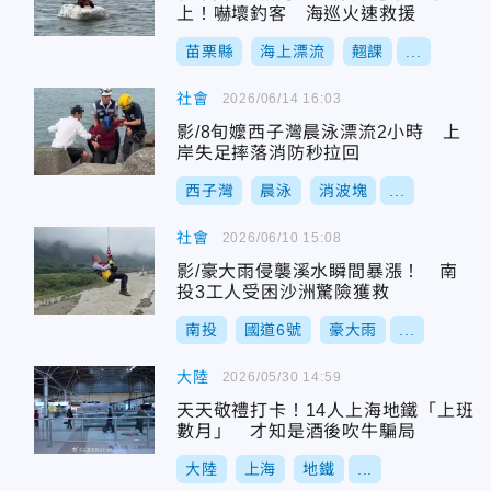
上！嚇壞釣客 海巡火速救援
苗栗縣
海上漂流
翹課
...
社會
2026/06/14 16:03
影/8旬嬤西子灣晨泳漂流2小時 上
岸失足摔落消防秒拉回
西子灣
晨泳
消波塊
...
社會
2026/06/10 15:08
影/豪大雨侵襲溪水瞬間暴漲！ 南
投3工人受困沙洲驚險獲救
南投
國道6號
豪大雨
...
大陸
2026/05/30 14:59
天天敬禮打卡！14人上海地鐵「上班
數月」 才知是酒後吹牛騙局
大陸
上海
地鐵
...