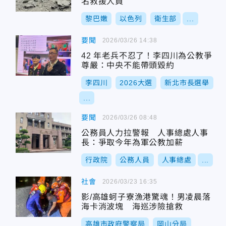
名救援人員
黎巴嫩
以色列
衛生部
...
要聞
2026/03/26 14:38
42 年老兵不忍了！李四川為公教爭
尊嚴：中央不能帶頭毀約
李四川
2026大選
新北市長選舉
...
要聞
2026/03/26 08:48
公務員人力拉警報 人事總處人事
長：爭取今年為軍公教加薪
行政院
公務人員
人事總處
...
社會
2026/03/23 16:35
影/高雄蚵子寮漁港驚魂！男凌晨落
海卡消波塊 海巡涉險搶救
高雄市政府警察局
岡山分局