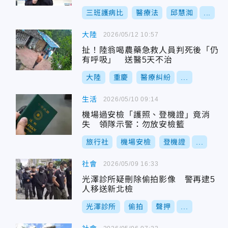
三班護病比
醫療法
邱慧洳
...
大陸
2026/05/12 10:57
扯！陸翁喝農藥急救人員判死後「仍
有呼吸」 送醫5天不治
大陸
重慶
醫療糾紛
...
生活
2026/05/10 09:14
機場過安檢「護照、登機證」竟消
失 領隊示警：勿放安檢籃
旅行社
機場安檢
登機證
...
社會
2026/05/09 16:33
光澤診所疑刪除偷拍影像 警再逮5
人移送新北檢
光澤診所
偷拍
聲押
...