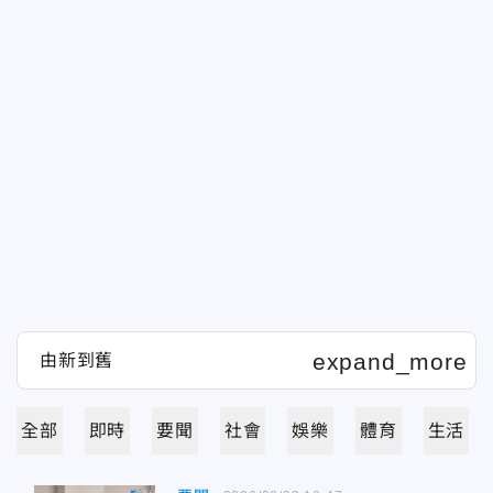
全部
即時
要聞
社會
娛樂
體育
生活