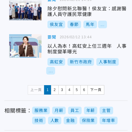
除夕慰問新北聯醫！侯友宜：感謝醫
護人員守護民眾健康
侯友宜
春節
馬年
...
要聞
2026/02/12 13:44
以人為本！高虹安上任三週年 人事
制度變革曝光
高虹安
新竹市政府
人事制度
...
上一頁
1
2
3
4
5
6
下一頁
相關標籤：
服務業
月薪
員工
年薪
主管
技術
人數
金融
保險業
年增率