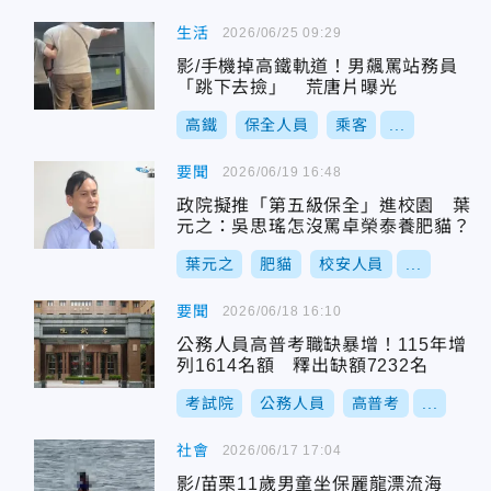
生活
2026/06/25 09:29
影/手機掉高鐵軌道！男飆罵站務員
「跳下去撿」 荒唐片曝光
高鐵
保全人員
乘客
...
要聞
2026/06/19 16:48
政院擬推「第五級保全」進校園 葉
元之：吳思瑤怎沒罵卓榮泰養肥貓？
葉元之
肥貓
校安人員
...
要聞
2026/06/18 16:10
公務人員高普考職缺暴增！115年增
列1614名額 釋出缺額7232名
考試院
公務人員
高普考
...
社會
2026/06/17 17:04
影/苗栗11歲男童坐保麗龍漂流海