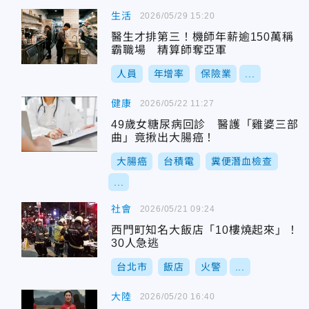
生活
2026/05/29 15:20
醫生才排第三！機師年薪逾150萬稱
霸職場 精算師奪亞軍
人員
年增率
保險業
...
健康
2026/05/22 11:27
49歲女糖尿病回診 醫護「雞婆三部
曲」竟揪出大腸癌！
大腸癌
台積電
糞便潛血檢查
...
社會
2026/05/21 09:24
西門町知名大飯店「10樓燒起來」！
30人急逃
台北市
飯店
火警
...
大陸
2026/05/20 16:40