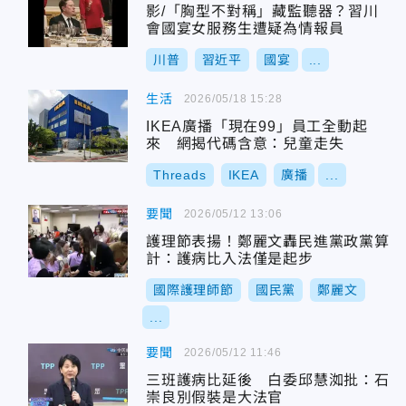
影/「胸型不對稱」藏監聽器？習川
會國宴女服務生遭疑為情報員
川普
習近平
國宴
...
生活
2026/05/18 15:28
IKEA廣播「現在99」員工全動起
來 網揭代碼含意：兒童走失
Threads
IKEA
廣播
...
要聞
2026/05/12 13:06
護理節表揚！鄭麗文轟民進黨政黨算
計：護病比入法僅是起步
國際護理師節
國民黨
鄭麗文
...
要聞
2026/05/12 11:46
三班護病比延後 白委邱慧洳批：石
崇良別假裝是大法官