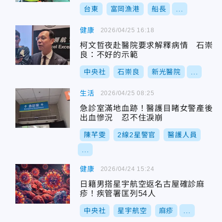
台東
富岡漁港
船長
...
健康
2026/04/25 16:18
柯文哲夜赴醫院要求解釋病情 石崇
良：不好的示範
中央社
石崇良
新光醫院
...
生活
2026/04/25 08:25
急診室滿地血跡！醫護目睹女警產後
出血慘況 忍不住淚崩
陳芊雯
2線2星警官
醫護人員
...
健康
2026/04/24 15:24
日籍男搭星宇航空返名古屋確診麻
疹！疾管署匡列54人
中央社
星宇航空
麻疹
...