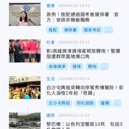
健康
2026/04/20 16:51
首例！陸配通過國考進健保署 官
方：安排非機敏職務
陸配
健保署
國家考試
...
社會
2026/04/20 10:51
影/高雄旗津遶境違規放鞭炮！警攔
阻遭群眾圍堵爆口角
高雄旗津
遶境
鞭炮
...
生活
2026/04/15 08:14
白沙屯媽祖突轉向停駕秀傳醫院！彰
化人淚憶2年前「奇蹟」
白沙屯媽祖
粉紅超跑
鑾轎
...
國際
2026/04/11 21:03
黎巴嫩：以色列空襲致10死 包括3