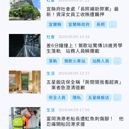
社會
2026/05/06 07:22
宜縣府社會處「長照補助弊案」最
新！資深女員工收賄遭羈押
宜蘭縣
宜蘭縣政府
長照
...
社會
2026/05/05 14:34
差6分鐘撞上！鶯歌站驚傳18歲男學
生落軌 站務人員瞬攔截
落軌
鶯歌火車站
站務人員
...
生活
2026/04/30 13:37
五星飯店保全稱「房間隨我看超爽」
業者急澄清道歉
保全人員
隱私
五星級飯店
...
生活
2026/04/28 17:50
富岡漁港老船長遭魟魚刺傷腳！ 他
忍痛開船回港求援