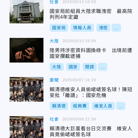
社會
2026/03/13 16:59
國安局前組員大陸求職洩密 最高院
判刑4年定讞
國安局
情報人員
洩密
...
大陸
2026/03/10 16:09
陸男持涉密資料圖換綠卡 出境前遭
國安攔截逮捕
大陸
國安
間諜
...
要聞
2026/03/07 16:19
賴清德維安人員偷峮峮簽名球！陳冠
安批「離譜」：國安危機
賴清德
經典賽
維安人員
...
社會
2026/03/06 22:39
賴清德大巨蛋看台日交流賽 維安人
員竟偷峮峮簽名球