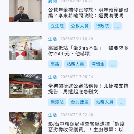
要聞
2026/08/02 16:47
公教年金補發已發放、明年預算卻沒
編？李來希嗆問政院：還要嘴硬嗎
立法院
公教人員
行政院
...
生活
2026/07/21 10:49
高鐵抵站「坐3hrs不動」 被要求多
付2500元、他嚇壞
高鐵
站務人員
滯留金
...
生活
2026/07/17 08:24
牽狗闖捷運公審站務員！北捷喊支持
提告 男遭起底急刪文
劍潭站
台北捷運
站務人員
...
生活
2026/07/15 22:48
影/台中環保局稽查餐廳遭控「態度
惡劣像收保護費」！主廚怒轟：以為