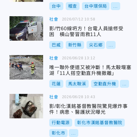
是詐騙集團！
台中
稽查
台中環保局
...
社會
2026/07/12 10:58
影/竹60線坍方！台電人員搶修受
困 橫山警冒雨救11人
巴威
新竹縣
尖石鄉
...
社會
2026/06/28 13:12
唯一聯外便道又被沖斷！馬太鞍堰塞
湖「11人搭空勤直升機撤離」
花蓮
馬太鞍溪
空勤直升機
...
社會
2026/06/28 10:43
影/彰化漢銘基督教醫院驚見爆炸事
件！病患、醫護狀況曝光
行動電源
彰化市漢銘基督教醫院
彰化市
...