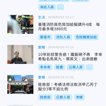
海巡人員
...
生活
2026/03/22 15:17
基隆消防員危險加給擬調升4成 每
月最多增3880元
基隆市
消防人員
危險職務加給
要聞
2026/03/20 22:24
10年前就警告過！鐵飯碗不再 李來
希點名馬英九、蔡英文：出來道歉
李來希
臉書
公務人員
...
要聞
2026/03/19 12:30
銓敘部：考績法修法取消甲乙丙丁
擬分3等不設比例
銓敘部
公務人員
考績