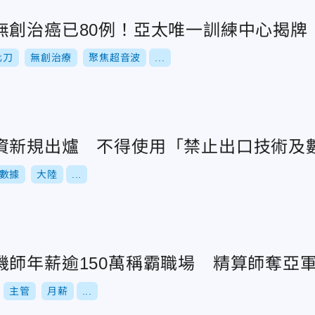
無創治癌已80例！亞太唯一訓練中心揭牌
化刀
無創治療
聚焦超音波
...
資新規出爐 不得使用「禁止出口技術及
數據
大陸
...
機師年薪逾150萬稱霸職場 精算師奪亞
主管
月薪
...