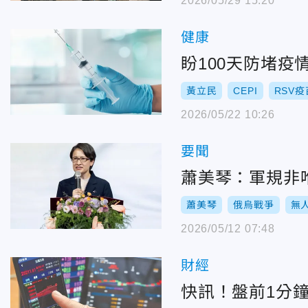
2026/05/29 15:20
健康
盼100天防堵疫
黃立民
CEPI
RSV疫
2026/05/22 10:26
要聞
蕭美琴：軍規非
蕭美琴
俄烏戰爭
無
2026/05/12 07:48
財經
快訊！盤前1分