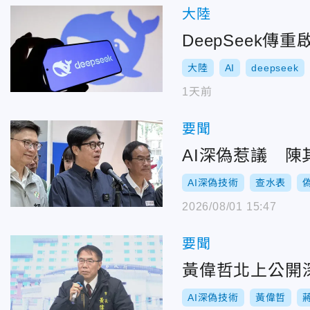
大陸
DeepSeek傳
大陸
AI
deepseek
1天前
要聞
AI深偽惹議 
AI深偽技術
查水表
2026/08/01 15:47
要聞
黃偉哲北上公開
AI深偽技術
黃偉哲