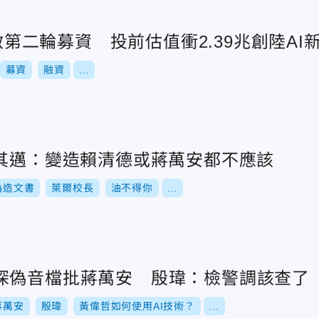
重啟第二輪募資 投前估值衝2.39兆創陸AI
募資
融資
...
陳其邁：變造賴清德或蔣萬安都不應該
偽造文書
萊爾校長
油不得你
...
深偽音檔批蔣萬安 殷瑋：檢警調該查了
蔣萬安
殷瑋
黃偉哲如何使用AI技術？
...