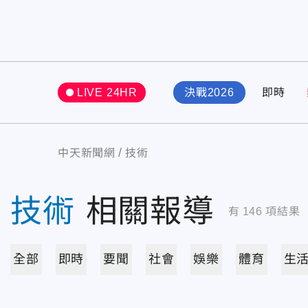
LIVE 24HR
決戰2026
即時
中天新聞網
技術
技術
相關報導
有
146
項結果
全部
即時
要聞
社會
娛樂
體育
生