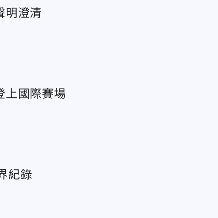
聲明澄清
登上國際賽場
界紀錄