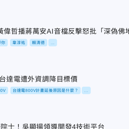
黃偉哲播蔣萬安AI音檔反擊怒批「深偽佛
得你
韋淳祐
賴清德
...
！台達電遭外資調降目標價
00V
台達電800V計畫延後原因是什麼？
...
研院士！吳顯揚領導開發4技術平台