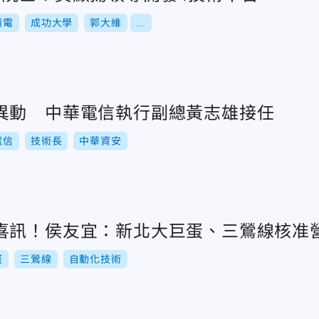
積電
成功大學
郭大維
...
異動 中華電信執行副總黃志雄接任
電信
技術長
中華資安
喜訊！侯友宜：新北大巨蛋、三鶯線核准
蛋
三鶯線
自動化技術