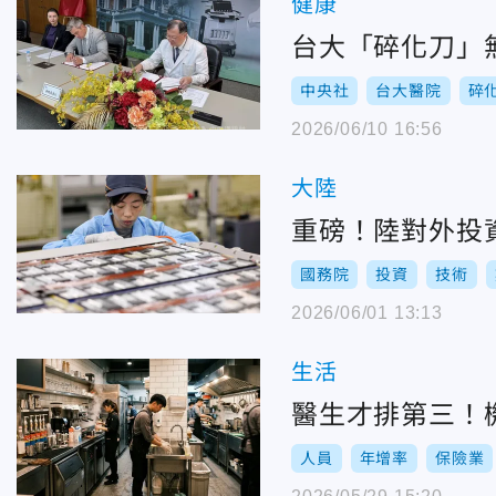
健康
台大「碎化刀」
中央社
台大醫院
碎
2026/06/10 16:56
大陸
重磅！陸對外投
國務院
投資
技術
2026/06/01 13:13
生活
醫生才排第三！
人員
年增率
保險業