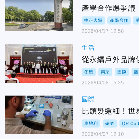
產學合作爆爭議
中正大學
產學合作
2026/04/17 12:58
生活
從永續戶外品牌
冬奧
興采
國際
服
2026/04/08 15:35
國際
比頭髮還細！世界
奧地利
研究
QR Co
2026/04/07 12:10