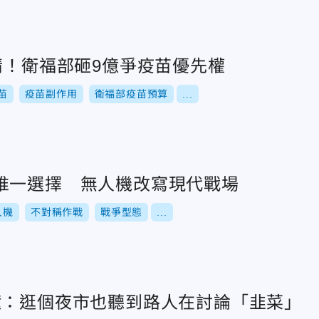
情！衛福部砸9億爭疫苗優先權
苗
疫苗副作用
衛福部疫苗預算
...
唯一選擇 無人機改寫現代戰場
人機
不對稱作戰
戰爭型態
...
鐘：逛個夜市也聽到路人在討論「韭菜」