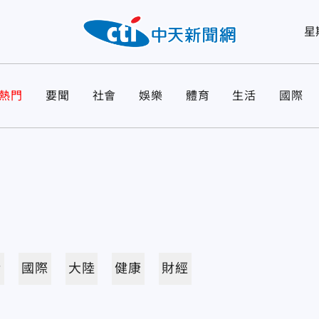
星
熱門
要聞
社會
娛樂
體育
生活
國際
活
國際
大陸
健康
財經