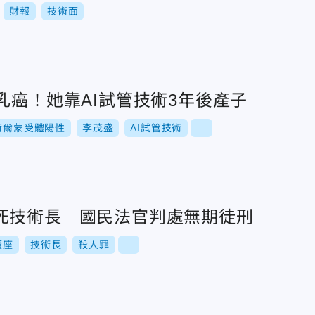
財報
技術面
乳癌！她靠AI試管技術3年後產子
荷爾蒙受體陽性
李茂盛
AI試管技術
...
死技術長 國民法官判處無期徒刑
董座
技術長
殺人罪
...